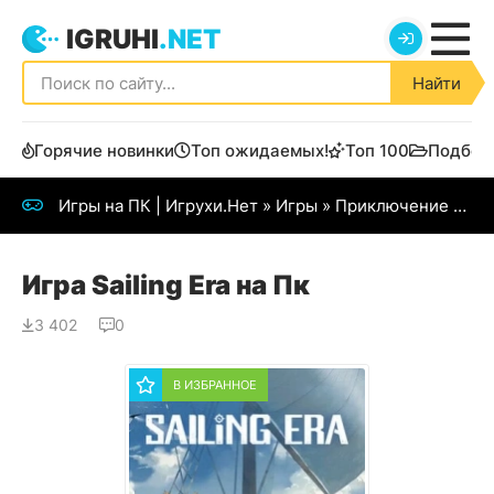
IGRUHI
.NET
Найти
Горячие новинки
Топ ожидаемых!
Топ 100
Подбор
Игры на ПК | Игрухи.Нет
»
Игры
»
Приключение
» Sailing Era
Игра Sailing Era на Пк
3 402
0
В ИЗБРАННОЕ