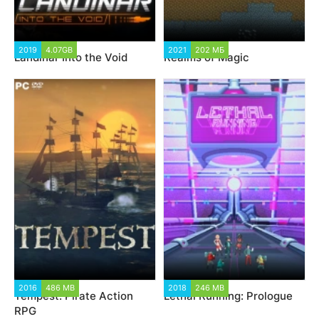
2019
4.07GB
2021
202 МБ
Landinar Into the Void
Realms of Magic
2016
486 MB
2018
246 MB
Tempest: Pirate Action
Lethal Running: Prologue
RPG