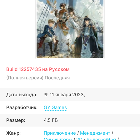
Build 12257435 на Русском
(Полная версия) Последняя
Дата выхода:
🤘
11 января 2023,
Разработчик:
GY Games
Размер:
4.5 ГБ
Жанр:
Приключение
/
Менеджмент
/
Симуляторы
/
2D
/
Ролевая/Rpg
/