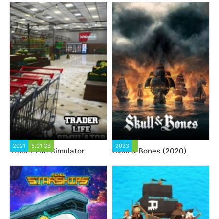
2021
5.01 GB
2023
Trader Life Simulator
Skull & Bones (2020)