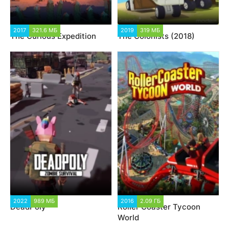
2017
321.6 МБ
2019
319 МБ
The Curious Expedition
The Colonists (2018)
2022
989 МБ
2016
2.09 ГБ
DeadPoly
Roller Coaster Tycoon
World