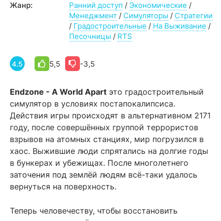
Жанр:
Ранний доступ
/
Экономические
/
Менеджмент
/
Симуляторы
/
Стратегии
/
Градостроительные
/
На Выживание
/
Песочницы
/
RTS
5,5
-3,5
4.5
Endzone - A World Apart
это градостроительный
симулятор в условиях постапокалипсиса.
Действия игры происходят в альтернативном 2171
году, после совершённых группой террористов
взрывов на атомных станциях, мир погрузился в
хаос. Выжившие люди спрятались на долгие годы
в бункерах и убежищах. После многолетнего
заточения под землёй людям всё-таки удалось
вернуться на поверхность.
Теперь человечеству, чтобы восстановить