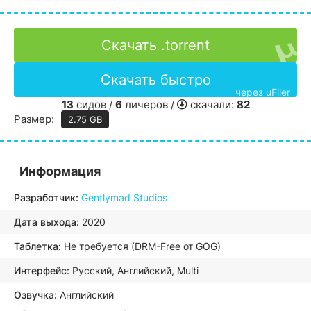
Скачать .torrent
Скачать быстро
через uFiler
13
сидов /
6
личеров /
скачали:
82
Размер:
2.75 GB
Информация
Разработчик:
Gentlymad Studios
Дата выхода:
2020
Таблетка:
Не требуется (DRM-Free от GOG)
Интерфейс:
Русский, Английский, Multi
Озвучка:
Английский