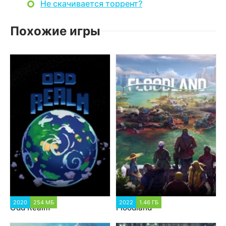
Не скачивается торрент?
Похожие игры
2020
254 МБ
2022
1.46 ГБ
Odd Realm
Floodland