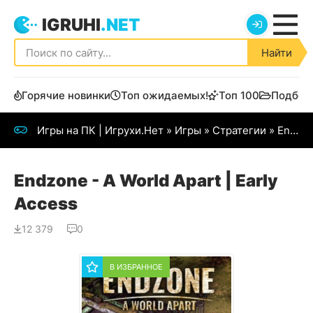
IGRUHI
.NET
Найти
Горячие новинки
Топ ожидаемых!
Топ 100
Подбор
Игры на ПК | Игрухи.Нет
»
Игры
»
Стратегии
» Endzone - A World Apart
Endzone - A World Apart | Early
Access
12 379
0
В ИЗБРАННОЕ