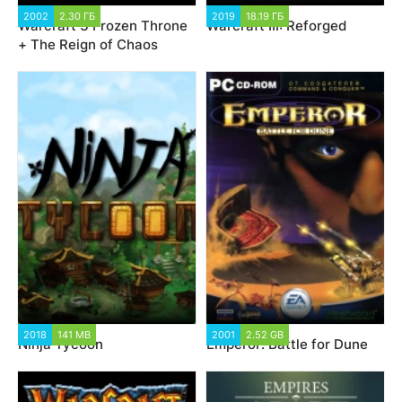
2002
2.30 ГБ
2019
18.19 ГБ
Warcraft 3 Frozen Throne
Warcraft III: Reforged
+ The Reign of Chaos
2018
141 MB
2001
2.52 GB
Ninja Tycoon
Emperor: Battle for Dune