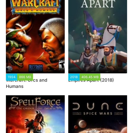
1994
866 MB
2018
406.45 MB
Warcraft: Orcs and
Empires Apart (2018)
Humans