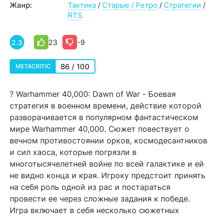
Жанр:
Тактика
/
Старые / Ретро
/
Стратегии
/
RTS
23
-9
2.3
86 / 100
METACRITIC
? Warhammer 40,000: Dawn of War - Боевая
стратегия в военном времени, действие которой
разворачивается в популярном фантастическом
мире Warhammer 40,000. Сюжет повествует о
вечном противостоянии орков, космодесантников
и сил хаоса, которые погрязли в
многотысячелетней войне по всей галактике и ей
не видно конца и края. Игроку предстоит принять
на себя роль одной из рас и постараться
провести ее через сложные задания к победе.
Игра включает в себя несколько сюжетных