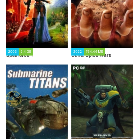
2003
2.4 GB
2022
764.44 МБ
Spellforce 1
Dune: Spice Wars