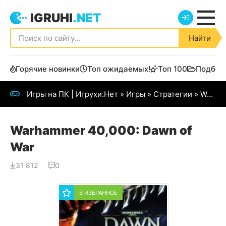
IGRUHI
.NET
Найти
Горячие новинки
Топ ожидаемых!
Топ 100
Подбор
Игры на ПК | Игрухи.Нет
»
Игры
»
Стратегии
» Warhammer 40,000: Dawn of War
Warhammer 40,000: Dawn of
War
31 812
0
В ИЗБРАННОЕ