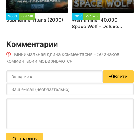
2000
734 MB
2017
754 Mb
Submarine Titans (2000)
Warhammer 40,000:
Space Wolf - Deluxe
Edition
Комментарии
Минимальная длина комментария - 50 знаков.
комментарии модерируются
Войти
Отправить