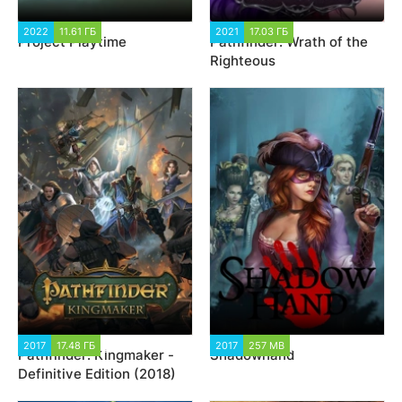
2022
11.61 ГБ
92 326
2021
17.03 ГБ
3 040
Project Playtime
Pathfinder: Wrath of the
Righteous
2017
17.48 ГБ
14 909
2017
257 MB
11 785
Pathfinder: Kingmaker -
Shadowhand
Definitive Edition (2018)