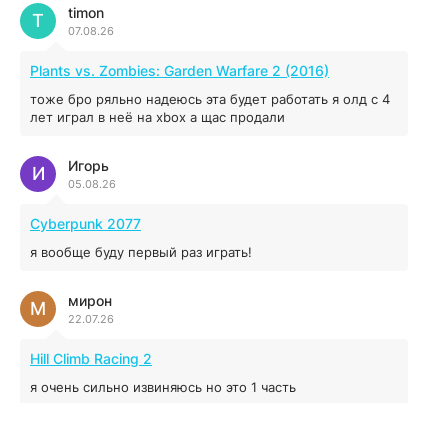
04.12.2025
timon
T
07.08.26
MAFIA: THE OLD COUNTRY
Plants vs. Zombies: Garden Warfare 2 (2016)
44.98 ГБ
2025
тоже бро ряльно надеюсь эта будет работать я олд с 4
04.12.2025
лет играл в неё на xbox а щас продали
Игорь
Red Chaos - The Strict Order
И
05.08.26
5.43 ГБ
2025
04.12.2025
Cyberpunk 2077
я вообще буду первый раз играть!
Prey
мирон
16.95 ГБ
2017
М
22.07.26
04.12.2025
Hill Climb Racing 2
я очень сильно извиняюсь но это 1 часть
кочегар женских пись
К