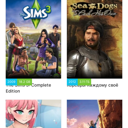
2009
18.2 GB
398 548
2012
3.11 ГБ
8 121
The Sims 3: Complete
Корсары Каждому своё
Edition