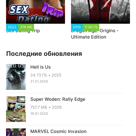
2022
378 МБ
9 427
2010
11.60 ГБ
53 076
Sex Dating Trip
Dragon Age: Origins -
Ultimate Edition
Последние обновления
Hell is Us
24.73 ГБ
2025
21.01.2026
Super Woden: Rally Edge
757.7 МБ
2026
19.01.2026
MARVEL Cosmic Invasion