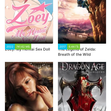
2022
741.62 МБ
12 562
2017
6.44 ГБ
15 022
Zoey: My Hentai Sex Doll
The Legend of Zelda:
Breath of the Wild