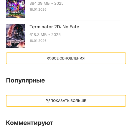
384.39 МБ
2025
18.01.2026
Terminator 2D: No Fate
618.3 МБ
2025
18.01.2026
X4: Foundations (2018)
ВСЕ ОБНОВЛЕНИЯ
13.73 GB
2018
05.12.2025
Популярные
Little Nightmares III
13 ГБ
2025
ПОКАЗАТЬ БОЛЬШЕ
05.12.2025
illWill
Комментируют
4.96 ГБ
2023