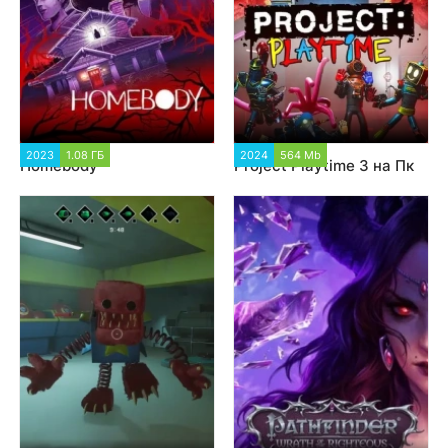
2023
1.08 ГБ
1 320
2024
564 Mb
3 743
Homebody
Project Playtime 3 на Пк