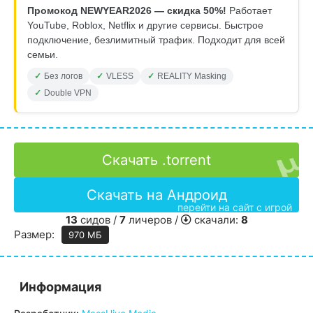
Промокод NEWYEAR2026 — скидка 50%!
Работает
YouTube, Roblox, Netflix и другие сервисы. Быстрое
подключение, безлимитный трафик. Подходит для всей
семьи.
Без логов
VLESS
REALITY Masking
Double VPN
Скачать .torrent
Скачать на Андроид
перейти на сайт с игрой
13
сидов /
7
личеров /
скачали:
8
Размер:
970 МБ
Информация