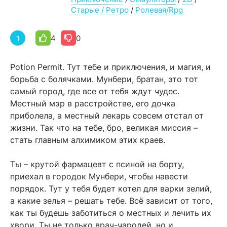
Старые / Ретро
/
Ролевая/Rpg
4
0
1
Potion Permit. Тут тебе и приключения, и магия, и
борьба с болячками. Мунбери, братан, это тот
самый город, где все от тебя ждут чудес.
Местный мэр в расстройстве, его дочка
приболела, а местный лекарь совсем отстал от
жизни. Так что на тебе, бро, великая миссия –
стать главным алхимиком этих краев.
Ты – крутой фармацевт с псиной на борту,
приехал в городок Мунбери, чтобы навести
порядок. Тут у тебя будет котел для варки зелий,
а какие зелья – решать тебе. Всё зависит от того,
как ты будешь заботиться о местных и лечить их
хвори.
Ты не только врач-чародей, но и