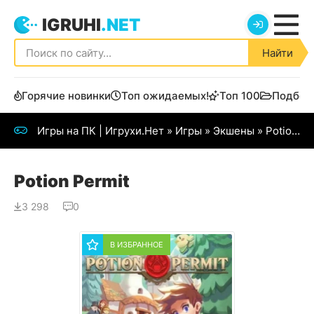
IGRUHI
.NET
Найти
Горячие новинки
Топ ожидаемых!
Топ 100
Подбор
Игры на ПК | Игрухи.Нет
»
Игры
»
Экшены
» Potion Permit
Potion Permit
3 298
0
В ИЗБРАННОЕ