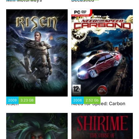
2009
3.23 GB
2006
2.52 Gb
Risen
Need for Speed: Carbon