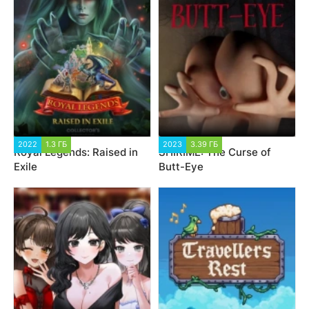
2022
1.3 ГБ
2023
3.39 ГБ
Royal Legends: Raised in
SHIRIME: The Curse of
Exile
Butt-Eye