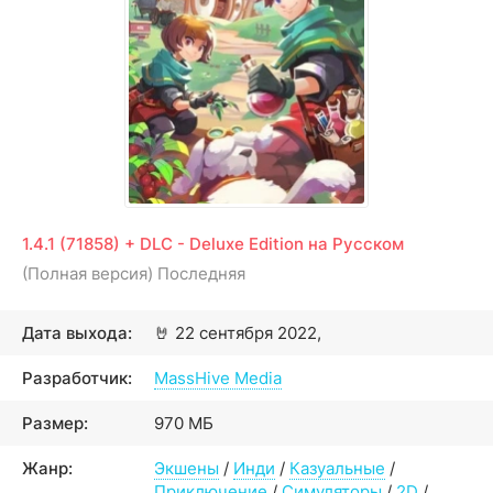
1.4.1 (71858) + DLC - Deluxe Edition на Русском
(Полная версия) Последняя
Дата выхода:
🤘
22 сентября 2022,
Разработчик:
MassHive Media
Размер:
970 МБ
Жанр:
Экшены
/
Инди
/
Казуальные
/
Приключение
/
Симуляторы
/
2D
/