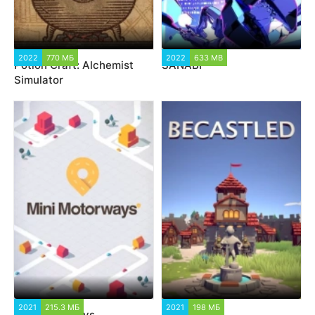
2022
770 МБ
2022
633 MB
Potion Craft: Alchemist
SANABI
Simulator
2021
215.3 МБ
2021
198 МБ
Mini Motorways
Becastled