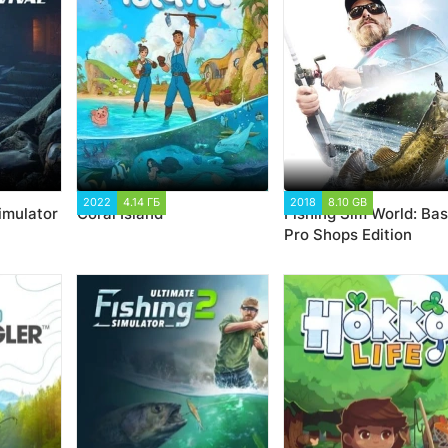
2022
4.14 ГБ
1 795
2018
8.10 GB
12 415
imulator
Coral Island
Fishing Sim World: Ba
Pro Shops Edition