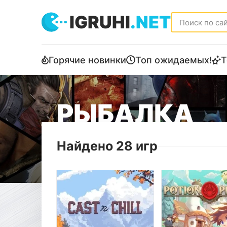
IGRUHI
.NET
Горячие новинки
Топ ожидаемых!
Т
РЫБАЛКА
Найдено 28 игр