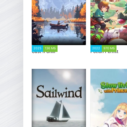
2025
136 МБ
2 056
2022
970 МБ
3 3
Cast n Chill
Potion Permit