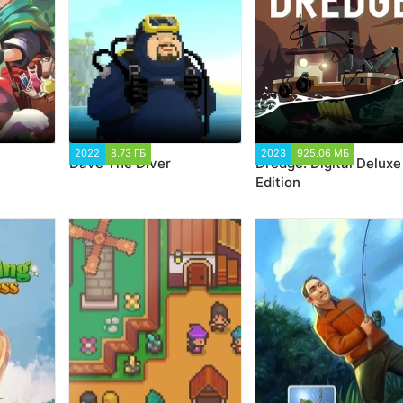
04
2022
8.73 ГБ
3 157
2023
925.06 МБ
2 591
Dave The Diver
Dredge: Digital Deluxe
Edition