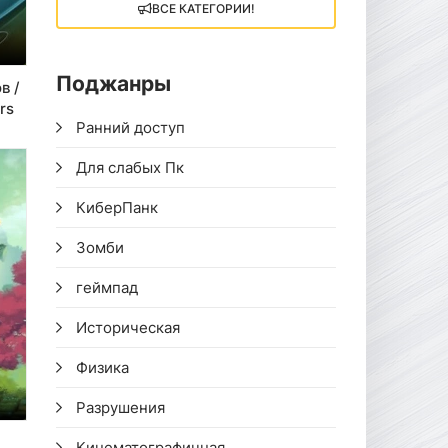
ВСЕ КАТЕГОРИИ!
 214
Поджанры
в /
rs
Ранний доступ
Для слабых Пк
КиберПанк
Зомби
геймпад
Историческая
Физика
Разрушения
Кинематографичная