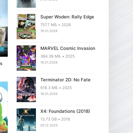
Super Woden: Rally Edge
757.7 МБ
2026
19.01.2026
MARVEL Cosmic Invasion
384.39 МБ
2025
18.01.2026
ss
Terminator 2D: No Fate
618.3 МБ
2025
18.01.2026
X4: Foundations (2018)
13.73 GB
2018
05.12.2025