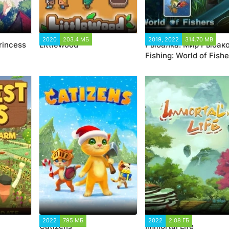
893
2020
203.4 МБ
1 227
2019, 2022
314.70 MB
19
Princess
Littlewood
Рыбалка: Мир Рыбако
Fishing: World of Fishe
3
2022
795 МБ
1 225
2022
2.08 ГБ
1 603
Catizens
Immortal Life