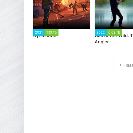
2021
1.13 ГБ
2 206
2022
6.62 ГБ
2 6
Dysmantle
Call of the Wild: 
Angler
Наз