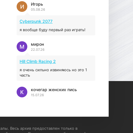
Prey
Игорь
И
05.08.26
16.95 ГБ
2017
04.12.2025
Cyberpunk 2077
я вообще буду первый раз играть!
мирон
М
22.07.26
Hill Climb Racing 2
я очень сильно извиняюсь но это 1
часть
кочегар женских пись
К
15.07.26
EA Sports UFC 4
если эта для пс а не для пк какого
лешего вы пишите на пк !!!!! Сука
ебланойды космические вы
алы. Весь архив предоставлен только в
напишите блять на пк с