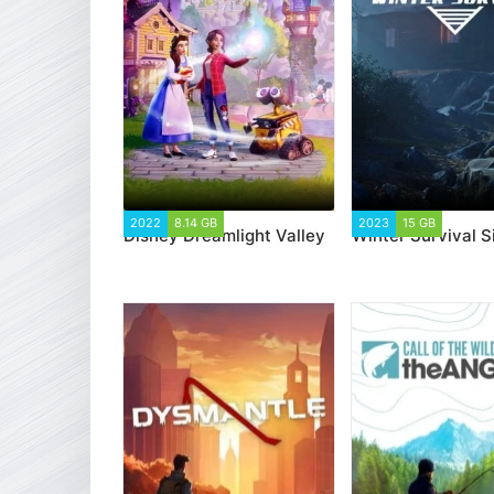
2022
8.14 GB
2 555
2023
15 GB
1 863
Disney Dreamlight Valley
Winter Survival S