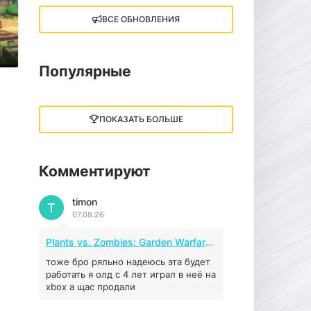
ВСЕ ОБНОВЛЕНИЯ
Little Nightmares III
13 ГБ
2025
05.12.2025
Популярные
illWill
4.96 ГБ
2023
ПОКАЗАТЬ БОЛЬШЕ
04.12.2025
Комментируют
MAFIA: THE OLD
COUNTRY
timon
44.98 ГБ
2025
T
07.08.26
04.12.2025
Plants vs. Zombies: Garden Warfare 2 (2016)
Red Chaos - The Strict
Order
тоже бро ряльно надеюсь эта будет
работать я олд с 4 лет играл в неё на
5.43 ГБ
2025
xbox а щас продали
04.12.2025