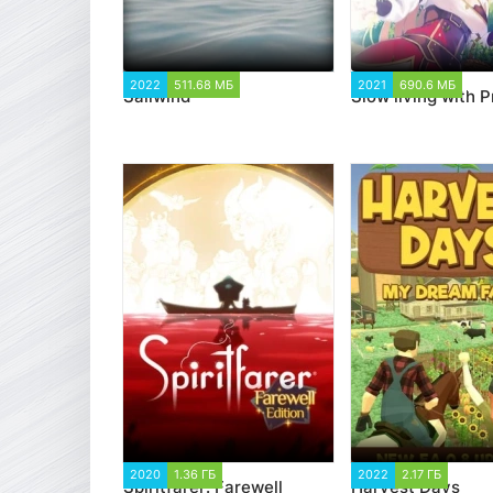
2022
511.68 МБ
2 514
2021
690.6 МБ
2 
Sailwind
Slow living with 
2020
1.36 ГБ
1 422
2022
2.17 ГБ
1 28
Spiritfarer: Farewell
Harvest Days