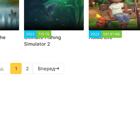
59
2022
7.15 ГБ
2 792
2022
561.91 МБ
1 591
The
Ultimate Fishing
Hokko Life
Simulator 2
ад
1
2
Вперед