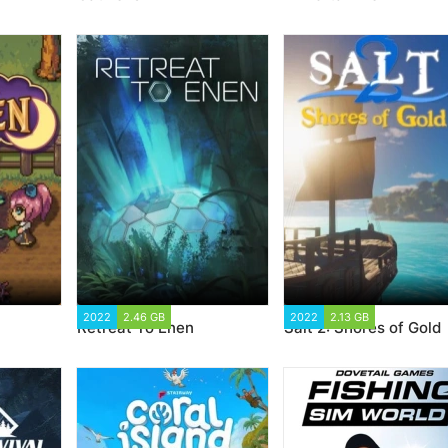
 731
2022
2.46 GB
1 568
2022
2.13 GB
1 613
Retreat To Enen
Salt 2: Shores of Gold