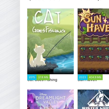
2015
37.6 МБ
2 153
2023
404.9 МБ
1
Cat Goes Fishing
Sun Haven