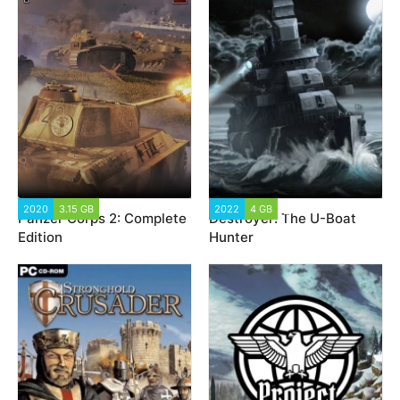
2020
3.15 GB
9 905
2022
4 GB
1 666
Panzer Corps 2: Complete
Destroyer: The U-Boat
Edition
Hunter