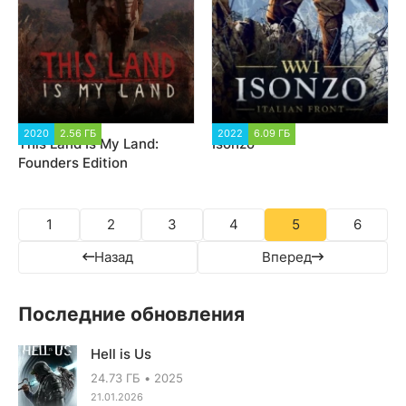
2020
2.56 ГБ
19 462
2022
6.09 ГБ
2 387
This Land Is My Land:
Isonzo
Founders Edition
1
2
3
4
5
6
Назад
Вперед
Последние обновления
Hell is Us
24.73 ГБ
2025
21.01.2026