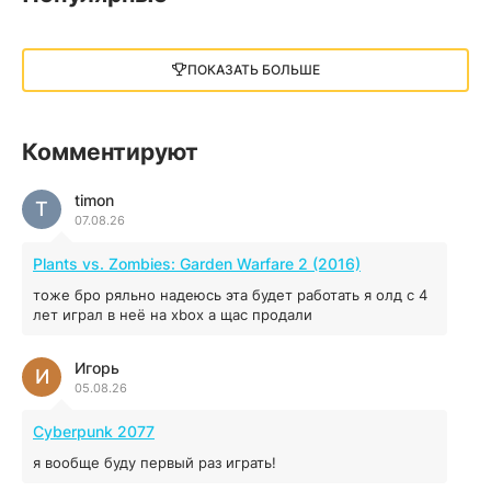
Little Nightmares III
13 ГБ
2025
ПОКАЗАТЬ БОЛЬШЕ
05.12.2025
illWill
Комментируют
4.96 ГБ
2023
04.12.2025
timon
T
07.08.26
MAFIA: THE OLD COUNTRY
Plants vs. Zombies: Garden Warfare 2 (2016)
44.98 ГБ
2025
тоже бро ряльно надеюсь эта будет работать я олд с 4
04.12.2025
лет играл в неё на xbox а щас продали
Игорь
Red Chaos - The Strict Order
И
05.08.26
5.43 ГБ
2025
04.12.2025
Cyberpunk 2077
я вообще буду первый раз играть!