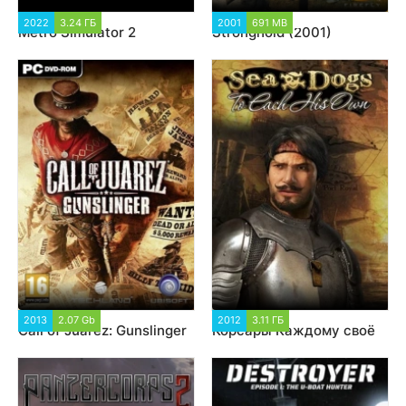
2022
3.24 ГБ
6 832
2001
691 MB
135 069
Metro Simulator 2
Stronghold (2001)
2013
2.07 Gb
18 128
2012
3.11 ГБ
8 121
Call of Juarez: Gunslinger
Корсары Каждому своё