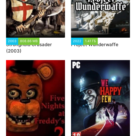
2003
808.86 MB
62 864
2022
1.41 ГБ
2 338
Stronghold Crusader
Project Wunderwaffe
(2003)