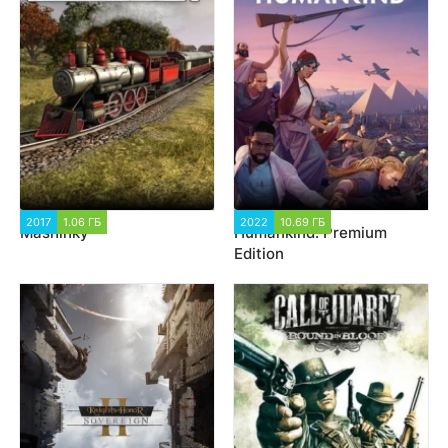
2017
1.06 ГБ
9 089
2022
10.69 ГБ
2 376
Mashinky
Humankind: Premium
Edition