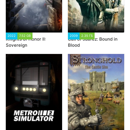
2022
7.52 GB
2 624
2009
2.35 ГБ
6 691
Knights of Honor II:
Call of Juarez: Bound in
Sovereign
Blood