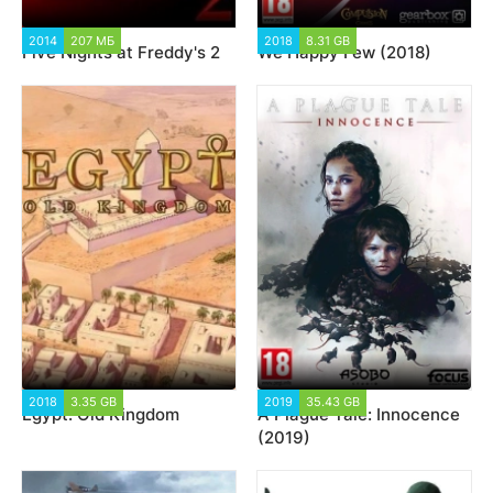
2014
207 МБ
2 256
2018
8.31 GB
37 131
Five Nights at Freddy's 2
We Happy Few (2018)
2018
3.35 GB
10 397
2019
35.43 GB
5 421
Egypt: Old Kingdom
A Plague Tale: Innocence
(2019)