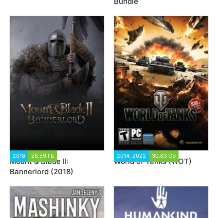
Bundle
2018
28.59 ГБ
44 689
2014, 2022
30.83 GB
54 477
Mount & Blade II:
World of Tanks (WOT)
Bannerlord (2018)