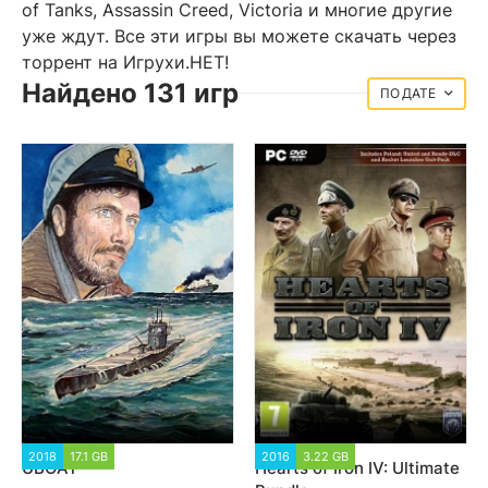
of Tanks, Assassin Creed, Victoria и многие другие
уже ждут. Все эти игры вы можете скачать через
торрент на Игрухи.НЕТ!
Найдено 131 игр
ДАТЕ
2018
17.1 GB
27 128
2016
3.22 GB
102 447
UBOAT
Hearts of Iron IV: Ultimate