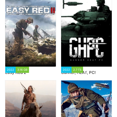
2022
3.16 GB
4 712
2022
2.7 ГБ
2 693
Easy Red 2
Gunner, HEAT, PC!