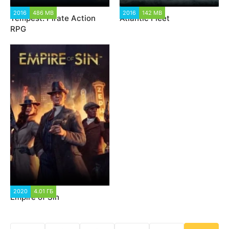
2016
486 MB
8 389
2016
142 MB
15 518
Tempest: Pirate Action
Atlantic Fleet
RPG
2020
4.01 ГБ
2 072
Empire of Sin