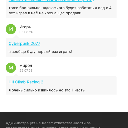
44.98 ГБ
2025
тоже бро ряльно надеюсь эта будет работать я олд с 4
04.12.2025
лет играл в неё на xbox а щас продали
Игорь
Red Chaos - The Strict Order
И
05.08.26
5.43 ГБ
2025
04.12.2025
Cyberpunk 2077
я вообще буду первый раз играть!
Prey
мирон
16.95 ГБ
2017
М
22.07.26
04.12.2025
Hill Climb Racing 2
я очень сильно извиняюсь но это 1 часть
кочегар женских пись
К
15.07.26
EA Sports UFC 4
Администрация не несет ответственности за
предоставленные на сайте материалы. Весь архив