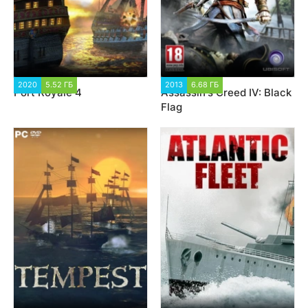
2020
5.52 ГБ
11 620
2013
6.68 ГБ
23 992
Port Royale 4
Assassin's Creed IV: Black
Flag