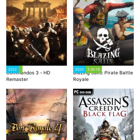
2022
2 414
2020
5.40 ГБ
14 431
Commandos 3 - HD
Blazing Sails: Pirate Battle
Remaster
Royale