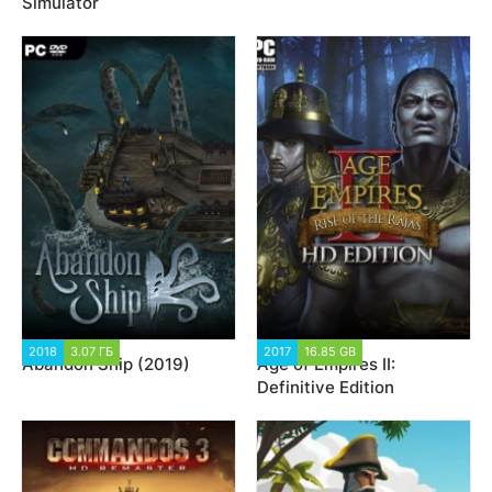
Simulator
2018
3.07 ГБ
12 011
2017
16.85 GB
31 544
Abandon Ship (2019)
Age of Empires II:
Definitive Edition