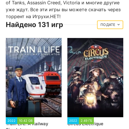
of Tanks, Assassin Creed, Victoria и многие другие
уже ждут. Все эти игры вы можете скачать через
торрент на Игрухи.НЕТ!
Найдено 131 игр
ДАТЕ
2022
10.42 GB
2 449
2022
2.49 ГБ
1 552
Train Life: A Railway
Circus Electrique