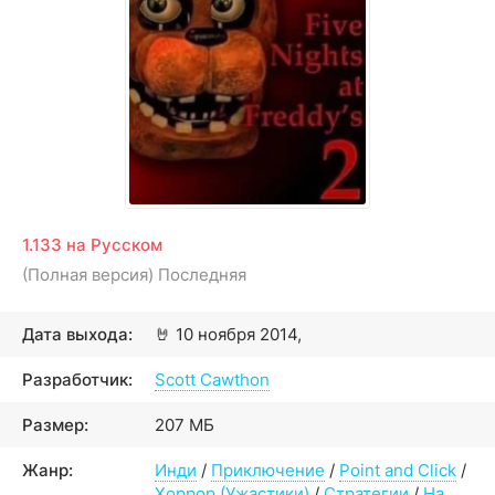
1.133 на Русском
(Полная версия) Последняя
Дата выхода:
🤘
10 ноября 2014,
Разработчик:
Scott Cawthon
Размер:
207 МБ
Жанр:
Инди
/
Приключение
/
Point and Click
/
Хоррор (Ужастики)
/
Стратегии
/
На