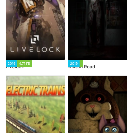
2016
4.71 ГБ
2019
Livelock
Allison Road