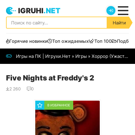
IGRUHI
.NET
Найти
Горячие новинки
Топ ожидаемых!
Топ 100
Подбор
Игры на ПК | Игрухи.Нет
»
Игры
»
Хоррор (Ужастики)
Five Nights at Freddy's 2
2 260
0
В ИЗБРАННОЕ