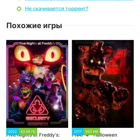
Не скачивается торрент?
Похожие игры
2022
43.98 ГБ
2017
993 MB
Five Nights at Freddy's:
FNAF 4 - Halloween