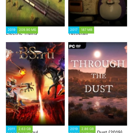
2019
209.90 МБ
2017
187 MB
Electric Trains
Tattletail
2011
2.63 GB
2019
2.86 GB
Blood and Soul
Through The Dust (2019)