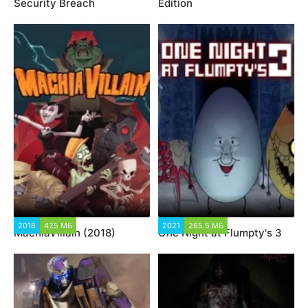
Security Breach
Edition
2018
425 МБ
2021
265.5 МБ
MachiaVillain (2018)
One Night at Flumpty's 3