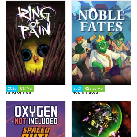
2020
617 МБ
1 762
2021
428.36 МБ
2 122
Ring of Pain
Noble Fates