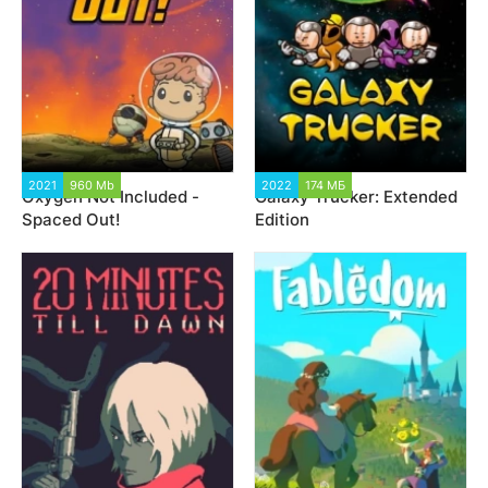
2021
960 Mb
3 358
2022
174 МБ
2 447
Oxygen Not Included -
Galaxy Trucker: Extended
Spaced Out!
Edition