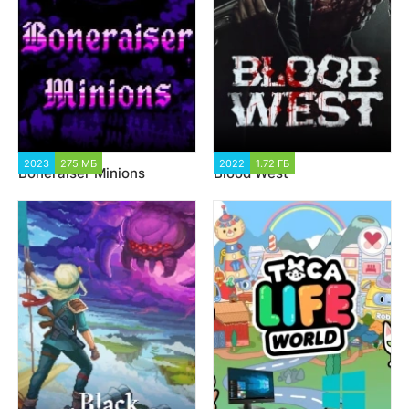
2023
275 МБ
1 612
2022
1.72 ГБ
4 815
Boneraiser Minions
Blood West