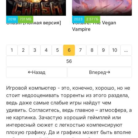
2018
731 МБ
2 087
2023
2.57 ГБ
3 288
Chasm [Полная версия]
Voltaire: The Vegan
Vampire
1
2
3
4
5
6
7
8
9
10
...
56
Назад
Вперед
Игровой компьютер - это, конечно, хорошо, но не
стоит недооценивать торренты из этого раздела,
ведь даже самые слабые игры найдут чем
удивить. Согласитесь, ведь главное – атмосфера, а
не картинка. Зачастую хороший геймплей или
интересный сюжет с легкостью компенсируют
плохую графику. Да и графика может быть вполне