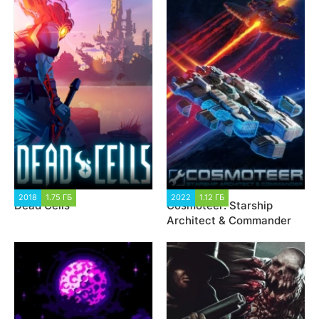
2018
1.75 ГБ
24 555
2022
1.12 ГБ
2 294
Dead Cells
Cosmoteer: Starship
Architect & Commander