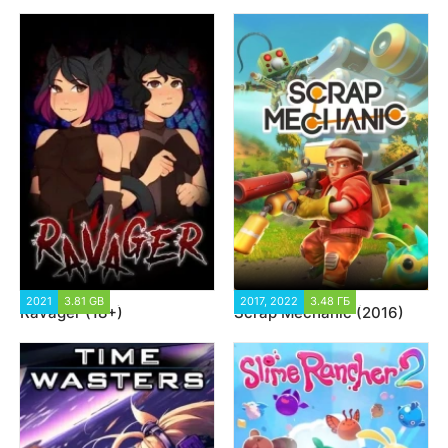
2021
3.81 GB
12 772
2017, 2022
3.48 ГБ
51 404
Ravager (18+)
Scrap Mechanic (2016)