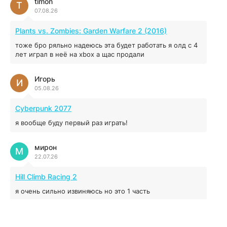
timon
T
07.08.26
MAFIA: THE OLD COUNTRY
Plants vs. Zombies: Garden Warfare 2 (2016)
44.98 ГБ
2025
тоже бро ряльно надеюсь эта будет работать я олд с 4
04.12.2025
лет играл в неё на xbox а щас продали
Игорь
Red Chaos - The Strict Order
И
05.08.26
5.43 ГБ
2025
04.12.2025
Cyberpunk 2077
я вообще буду первый раз играть!
Prey
мирон
16.95 ГБ
2017
М
22.07.26
04.12.2025
Hill Climb Racing 2
я очень сильно извиняюсь но это 1 часть
кочегар женских пись
К
15.07.26