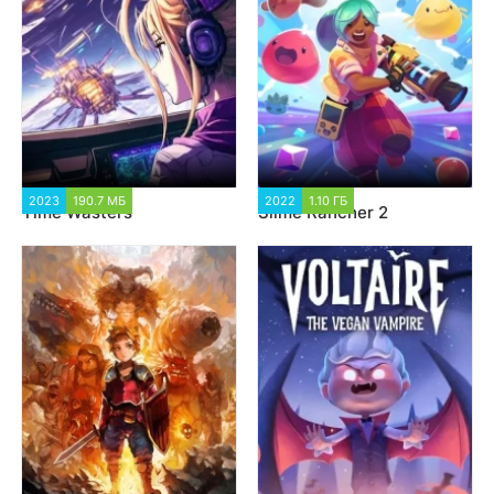
2023
190.7 МБ
1 500
2022
1.10 ГБ
3 305
Time Wasters
Slime Rancher 2