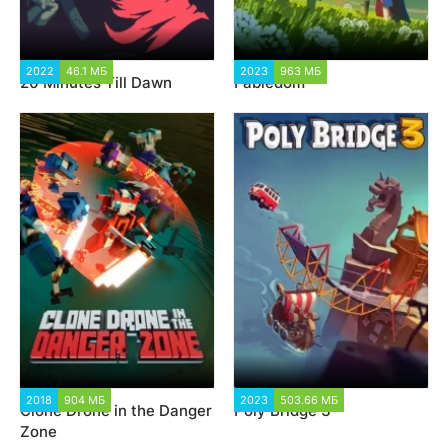
2022
46.1 МБ
2 391
2023
963 МБ
2 289
20 Minutes Till Dawn
Fabledom
2018
904 МБ
6 571
2023
503.66 МБ
1 363
Clone Drone in the Danger
Poly Bridge 3
Zone