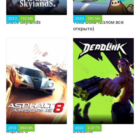
2023
720 МБ
2 421
2023
560 Mb
111 115
Black Skylands
Тока Бока (Взлом все
открыто)
2013
994 МБ
38 259
2022
2.07 ГБ
2 285
Asphalt 8
Deadlink