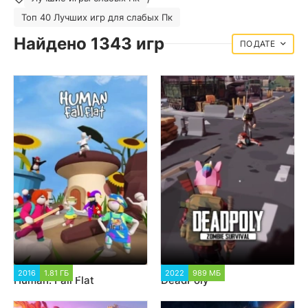
Топ 40 Лучших игр для слабых Пк
Найдено 1343 игр
ДАТЕ
2016
1.81 ГБ
16 259
2022
989 МБ
4 858
Human: Fall Flat
DeadPoly