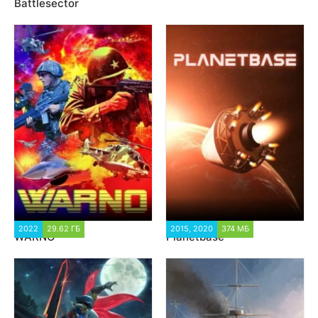
Battlesector
2022
29.62 ГБ
2 964
2015, 2020
374 МБ
29 776
WARNO
Planetbase