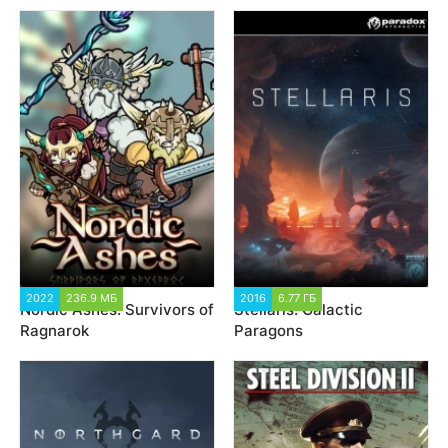
2022
236.9 МБ
3 264
2016
6.77 ГБ
24 494
Nordic Ashes: Survivors of
Stellaris: Galactic
Ragnarok
Paragons