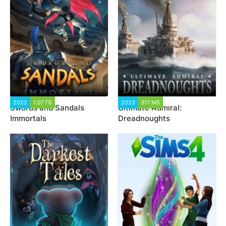
2022
1.07 ГБ
3 139
2023
811 МБ
7 030
Swords and Sandals
Ultimate Admiral:
Immortals
Dreadnoughts