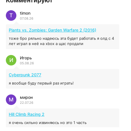
Комментируют
4.96 ГБ
2023
04.12.2025
timon
T
07.08.26
MAFIA: THE OLD COUNTRY
Plants vs. Zombies: Garden Warfare 2 (2016)
44.98 ГБ
2025
тоже бро ряльно надеюсь эта будет работать я олд с 4
04.12.2025
лет играл в неё на xbox а щас продали
Игорь
Red Chaos - The Strict Order
И
05.08.26
5.43 ГБ
2025
04.12.2025
Cyberpunk 2077
я вообще буду первый раз играть!
Prey
мирон
16.95 ГБ
2017
М
22.07.26
04.12.2025
Hill Climb Racing 2
я очень сильно извиняюсь но это 1 часть