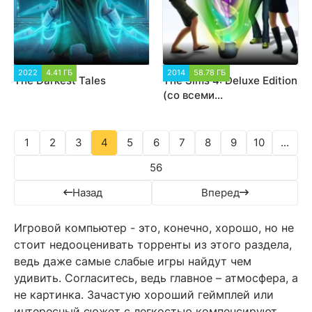
2022
4.41 ГБ
2 684
2014
58.78 ГБ
1 010 445
The Darkest Tales
The Sims 4: Deluxe Edition
(со всеми
дополнениями)
1
2
3
4
5
6
7
8
9
10
...
56
Назад
Вперед
Игровой компьютер - это, конечно, хорошо, но не
стоит недооценивать торренты из этого раздела,
ведь даже самые слабые игры найдут чем
удивить. Согласитесь, ведь главное – атмосфера, а
не картинка. Зачастую хороший геймплей или
интересный сюжет с легкостью компенсируют