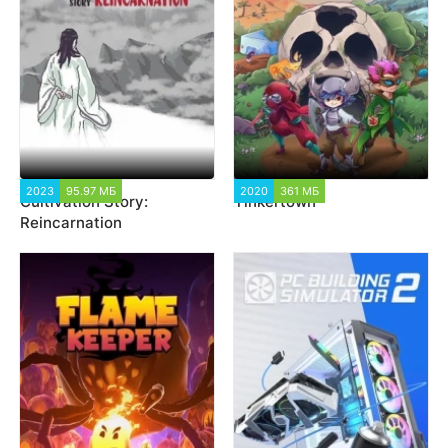
2023
95.97 МБ
2 615
2020
361 МБ
4 641
Cultivation Story:
Tinkertown
Reincarnation