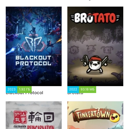
2023
1.92 ГБ
1 571
2022
93.18 МБ
3 908
Blackout Protocol
Brotato