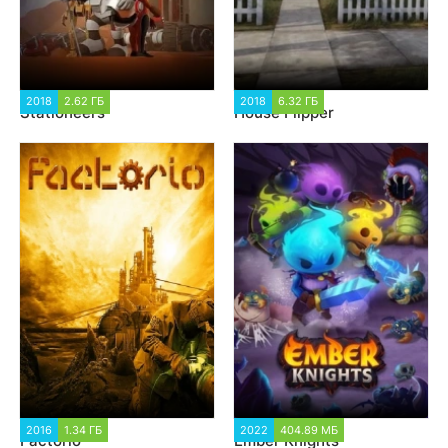
2018
2.62 ГБ
10 930
2018
6.32 ГБ
61 040
Stationeers
House Flipper
2016
1.34 ГБ
39 159
2022
404.89 МБ
2 408
Factorio
Ember Knights