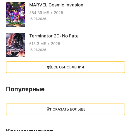
MARVEL Cosmic Invasion
384.39 МБ
2025
18.01.2026
Terminator 2D: No Fate
618.3 МБ
2025
18.01.2026
X4: Foundations (2018)
ВСЕ ОБНОВЛЕНИЯ
13.73 GB
2018
05.12.2025
Популярные
Little Nightmares III
13 ГБ
2025
ПОКАЗАТЬ БОЛЬШЕ
05.12.2025
illWill