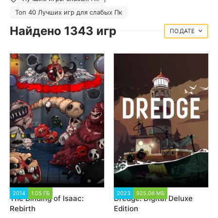
Топ 40 Лучших игр для слабых Пк
Найдено 1343 игр
ДАТЕ
2014
1.05 ГБ
19 861
2023
925.06 МБ
2 591
The Binding of Isaac:
Dredge: Digital Deluxe
Rebirth
Edition