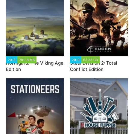
2018
781.18 МБ
23 752
2019
63.35 GB
20 531
Northgard: The Viking Age
Steel Division 2: Total
Edition
Conflict Edition