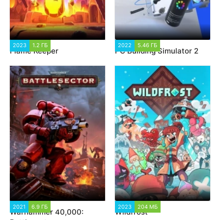
2023
1.2 ГБ
2 273
2022
5.46 ГБ
3 530
Flame Keeper
PC Building Simulator 2
2021
6.9 ГБ
3 777
2023
204 МБ
1 845
Warhammer 40,000:
Wildfrost