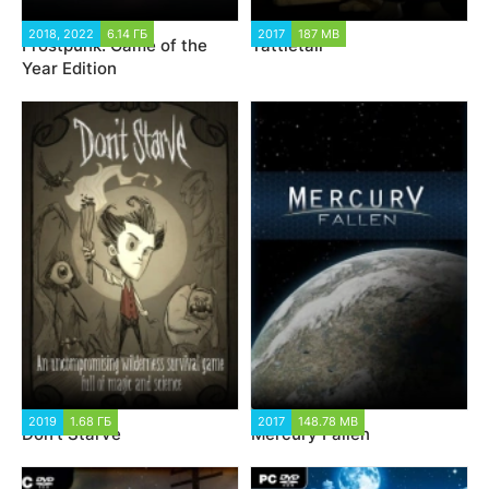
2018, 2022
6.14 ГБ
2017
187 MB
Frostpunk: Game of the
Tattletail
Year Edition
2019
1.68 ГБ
2017
148.78 MB
Don't Starve
Mercury Fallen