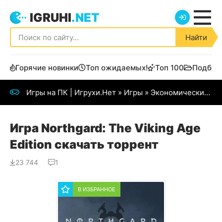
IGRUHI
.NET
Найти
Горячие новинки
Топ ожидаемых!
Топ 100
Подбор
Игры на ПК | Игрухи.Нет
»
Игры
»
Экономические
» N
Игра Northgard: The Viking Age
Edition скачать торрент
23 744
1
В ИЗБРАННОЕ