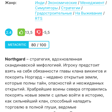
Жанр:
Инди
/
Экономические
/
Менеджмент
/
Симуляторы
/
Стратегии
/
Градостроительные
/
На Выживание
/
RTS
13,5
-5,5
2.4
80 / 100
METACRITIC
Northgard
– стратегия, вдохновленная
скандинавской мифологией. Игроку предстоит
взять на себя обязанности главы клана викингов и
покорить Норгард – недавно открытые земли,
которые полны тайн, опасностей и неожиданных
открытий. Храбрейшие воины севера отправились
покорять новые земли с целью войти в историю,
как сильнейший клан, способный наладить
торговлю в полной глуши, ведомые