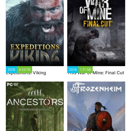
2018
4.53 ГБ
2014
1.71 GB
Expeditions: Viking
This War of Mine: Final Cut