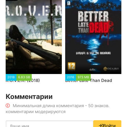
2018
6.83 GB
2016
973 MB
R.O.V.E.R. (2018)
Better Late Than Dead
Комментарии
Минимальная длина комментария - 50 знаков.
комментарии модерируются
Войти