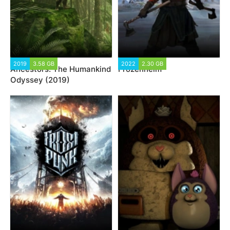
2019
3.58 GB
2022
2.30 GB
Ancestors: The Humankind
Frozenheim
Odyssey (2019)