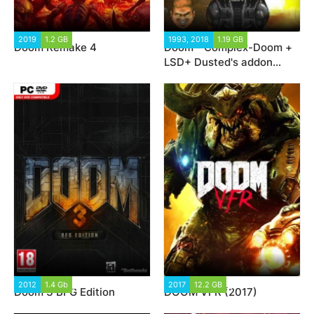
2019
1.2 GB
17 828
1993, 2018
1.19 GB
24 753
Doom Remake 4
Doom - Complex-Doom +
LSD+ Dusted's addon
(1993-2019)
2012
1.4 Gb
37 265
2017
12.2 GB
25 540
Doom 3 BFG Edition
DOOM VFR (2017)