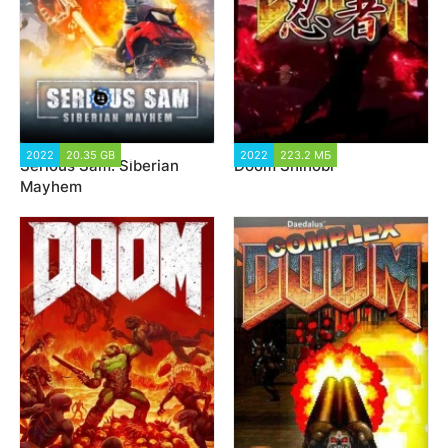
2022
20.35 GB
5 383
2022
223.2 МБ
3 436
Serious Sam: Siberian
Doom Shinobi
Mayhem