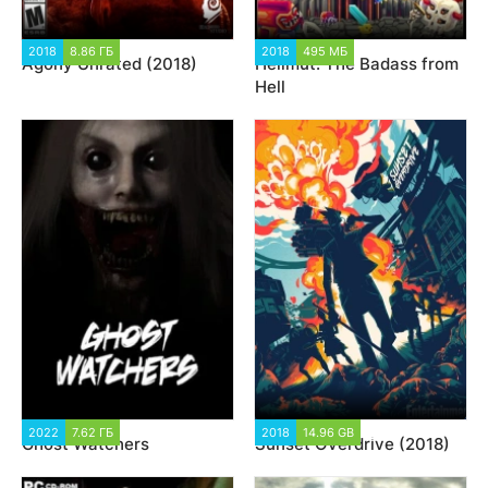
2018
8.86 ГБ
20 586
2018
495 МБ
4 066
Agony Unrated (2018)
Hellmut: The Badass from
Hell
2022
7.62 ГБ
2 348
2018
14.96 GB
9 211
Ghost Watchers
Sunset Overdrive (2018)