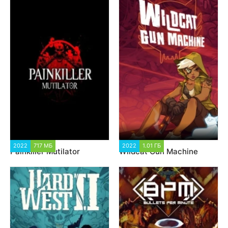
2022
717 МБ
2 739
2022
1.01 ГБ
1 759
Painkiller Mutilator
Wildcat Gun Machine