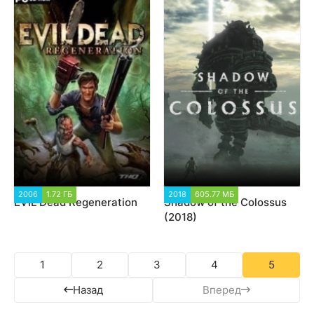
2006
1.72 ГБ
3 471
2018
605.77 МБ
63 076
EVIL Dead Regeneration
Shadow of the Colossus
(2018)
1
2
3
4
5
Назад
Вперед