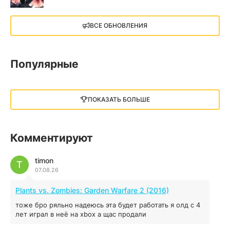
X4: Foundations (2018)
ВСЕ ОБНОВЛЕНИЯ
13.73 GB
2018
05.12.2025
Популярные
Little Nightmares III
13 ГБ
2025
ПОКАЗАТЬ БОЛЬШЕ
05.12.2025
illWill
Комментируют
4.96 ГБ
2023
04.12.2025
timon
T
07.08.26
MAFIA: THE OLD COUNTRY
Plants vs. Zombies: Garden Warfare 2 (2016)
44.98 ГБ
2025
тоже бро ряльно надеюсь эта будет работать я олд с 4
04.12.2025
лет играл в неё на xbox а щас продали