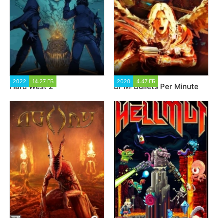
2022
14.27 ГБ
1 441
2020
4.47 ГБ
1 526
Hard West 2
BPM: Bullets Per Minute