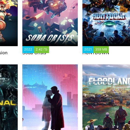
2022
2.42 ГБ
1 786
2021
359 MB
3 437
sion
Soda Crisis
HUNTDOWN