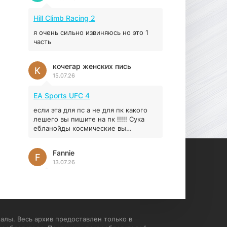
Prey
Hill Climb Racing 2
16.95 ГБ
2017
04.12.2025
я очень сильно извиняюсь но это 1
часть
кочегар женских пись
К
15.07.26
EA Sports UFC 4
если эта для пс а не для пк какого
лешего вы пишите на пк !!!!! Сука
ебланойды космические вы
напишите блять на пк с
установлением Эмулятора сука
Fannie
калеки на мозг блять последней
F
13.07.26
стадии
My Summer Car
Раменбет — место, где азарт
подаётся «аль денте», где каждый
спин — как идеальная лапша. Подача
алы. Весь архив предоставлен только в
— быстро, горячо и честно —