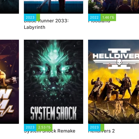
860
2023
1 670
2022
1.46 ГБ
2 216
Blade Runner 2033:
Floodland
Labyrinth
6
2023
2.53 ГБ
5 960
2023
10 643
System Shock Remake
Helldivers 2