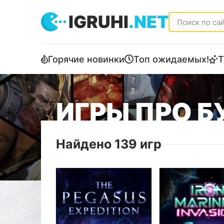
IGRUHI
.NET
Горячие новинки
Топ ожидаемых!
Т
ИГРЫ ПРО 
Найдено 139 игр