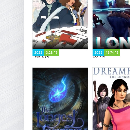
2022
3.28 ГБ
1 153
2022
15.74 ГБ
1 7
Flat Eye
LONN