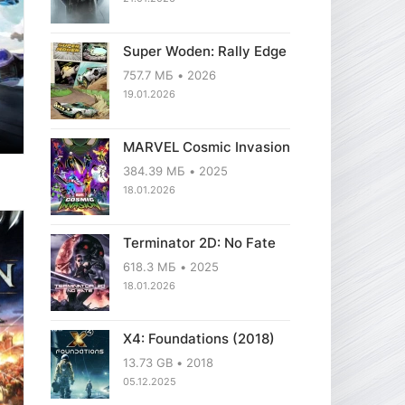
Super Woden: Rally Edge
757.7 МБ
2026
19.01.2026
MARVEL Cosmic Invasion
384.39 МБ
2025
18.01.2026
Terminator 2D: No Fate
618.3 МБ
2025
18.01.2026
X4: Foundations (2018)
13.73 GB
2018
05.12.2025