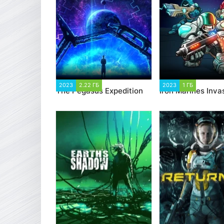
2023
2.22 ГБ
1 631
2023
1 ГБ
2 906
The Pegasus Expedition
Iron Marines Inva