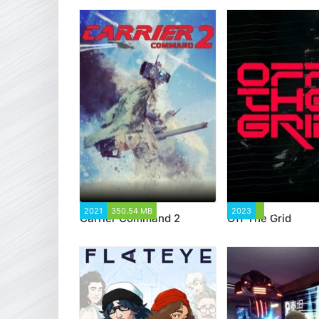
2021
350.54 MB
2 981
2023
2 857
Carrier Command 2
Off The Grid