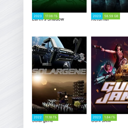
2023
17.08 ГБ
2 556
2023
58.59 GB
1 
Earth's Shadow
Returnal
2022
11.18 ГБ
1 169
2023
1.84 ГБ
1 31
Solargene
GUN JAM