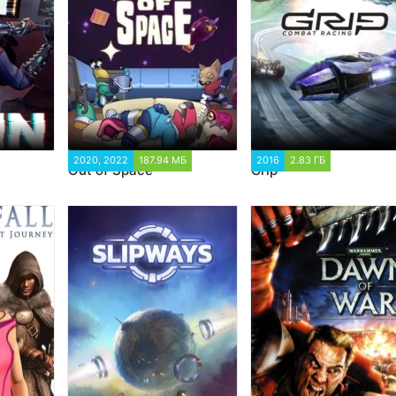
34
2020, 2022
187.94 МБ
3 664
2016
2.83 ГБ
10 562
Out of Space
Grip