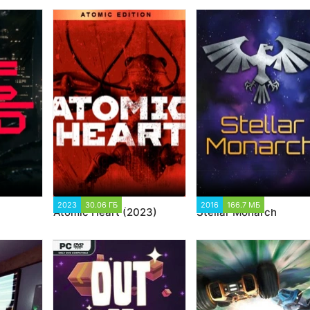
2023
30.06 ГБ
22 994
2016
166.7 МБ
1 475
Atomic Heart (2023)
Stellar Monarch