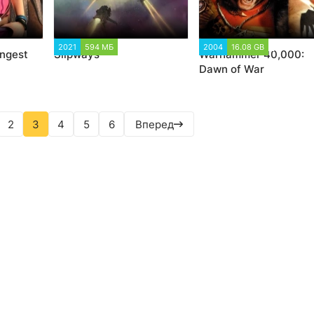
8
2021
594 МБ
1 423
2004
16.08 GB
31 802
ongest
Slipways
Warhammer 40,000:
Dawn of War
2
3
4
5
6
Вперед