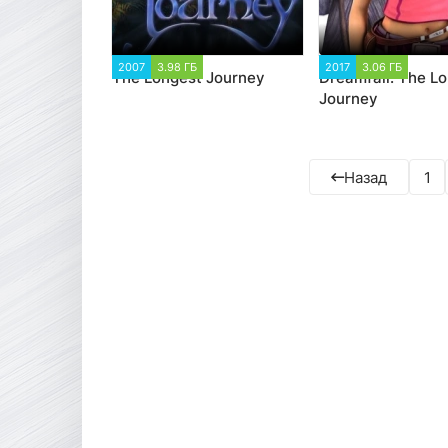
2007
3.98 ГБ
1 721
2017
3.06 ГБ
2 80
The Longest Journey
Dreamfall: The L
Journey
Назад
1