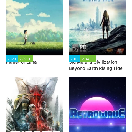
2023
2.89 ГБ
2 017
2015
2.84 GB
2 883
Planet of Lana
Sid Meier's Civilization:
Beyond Earth Rising Tide