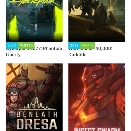
2023
70.83 ГБ
94 958
2022
44.4 ГБ
14 299
Cyberpunk 2077: Phantom
Warhammer 40,000:
Liberty
Darktide