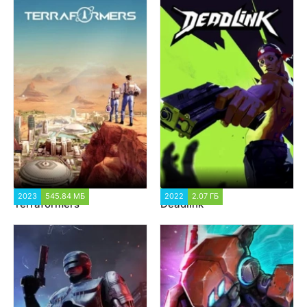
2023
545.84 МБ
2 915
2022
2.07 ГБ
2 280
Terraformers
Deadlink