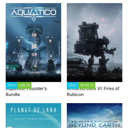
Edition
2023
1.96 ГБ
2 743
2023
38.44 ГБ
4 144
Aquatico: Founder's
Armored Core VI: Fires of
Bundle
Rubicon