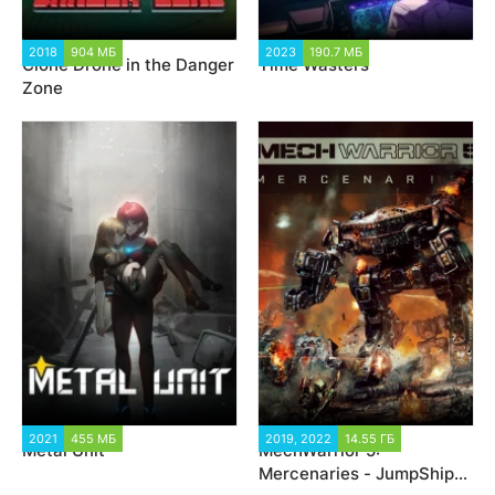
2018
904 МБ
6 565
2023
190.7 МБ
1 498
Clone Drone in the Danger
Time Wasters
Zone
2021
455 МБ
2 079
2019, 2022
14.55 ГБ
23 431
Metal Unit
MechWarrior 5:
Mercenaries - JumpShip