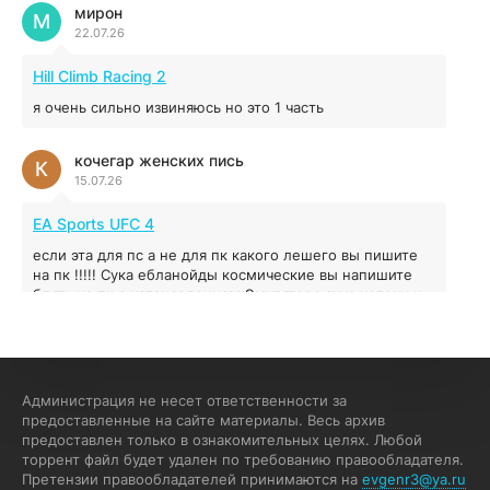
мирон
М
22.07.26
Red Chaos - The Strict Order
5.43 ГБ
2025
Hill Climb Racing 2
04.12.2025
я очень сильно извиняюсь но это 1 часть
Prey
кочегар женских пись
К
15.07.26
16.95 ГБ
2017
04.12.2025
EA Sports UFC 4
если эта для пс а не для пк какого лешего вы пишите
на пк !!!!! Сука ебланойды космические вы напишите
блять на пк с установлением Эмулятора сука калеки на
мозг блять последней стадии
Fannie
F
13.07.26
Администрация не несет ответственности за
My Summer Car
предоставленные на сайте материалы. Весь архив
предоставлен только в ознакомительных целях. Любой
Раменбет — место, где азарт подаётся «аль денте», где
торрент файл будет удален по требованию правообладателя.
каждый спин — как идеальная лапша. Подача —
Претензии правообладателей принимаются на
evgenr3@ya.ru
быстро, горячо и честно — попробуйте сами: