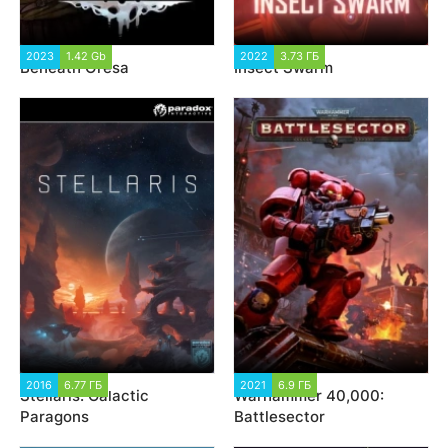
2023
1.42 Gb
1 269
2022
3.73 ГБ
2 168
Beneath Oresa
Insect Swarm
2016
6.77 ГБ
24 489
2021
6.9 ГБ
3 772
Stellaris: Galactic
Warhammer 40,000:
Paragons
Battlesector