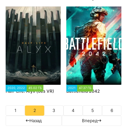
2020, 2022
45.02 ГБ
26 337
2021
47.37 ГБ
30 234
Half-Life: Alyx (без VR)
Battlefield 2042
1
2
3
4
5
6
Назад
Вперед