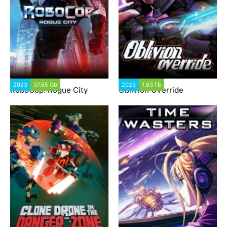
2023
37.65 Gb
5 563
2023
1.83 ГБ
1 564
RoboCop: Rogue City
Oblivion Override