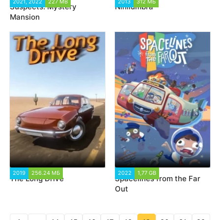
2021, 2022
227 MB
2 163
2013
312 МБ
1 936
Suspects: Mystery
Nihilumbra
Mansion
2019
256.24 МБ
8 175
2022
1,77 GB
1 447
The Long Drive
Spacelines from the Far
Out