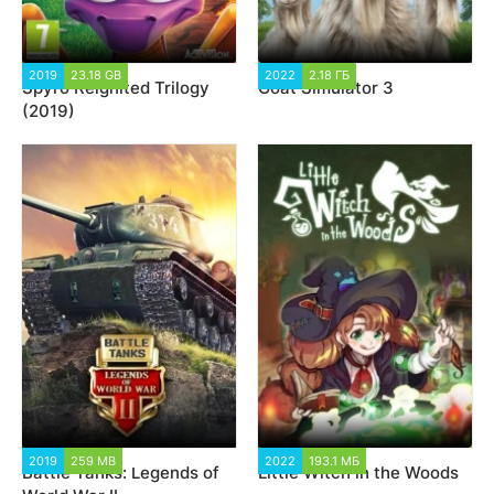
2019
23.18 GB
6 591
2022
2.18 ГБ
3 484
Spyro Reignited Trilogy
Goat Simulator 3
(2019)
2019
259 MB
18 116
2022
193.1 МБ
3 047
Battle Tanks: Legends of
Little Witch in the Woods