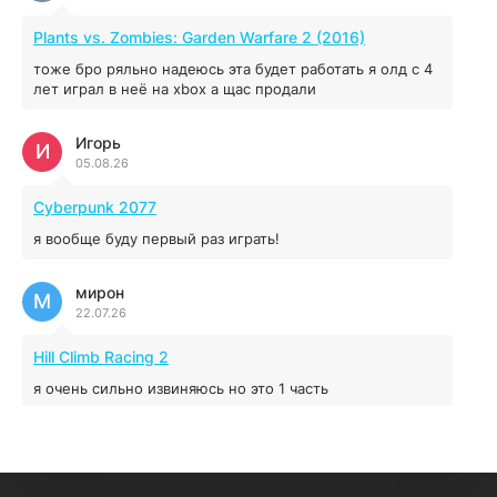
MAFIA: THE OLD COUNTRY
Plants vs. Zombies: Garden Warfare 2 (2016)
44.98 ГБ
2025
тоже бро ряльно надеюсь эта будет работать я олд с 4
04.12.2025
лет играл в неё на xbox а щас продали
Игорь
Red Chaos - The Strict Order
И
05.08.26
5.43 ГБ
2025
04.12.2025
Cyberpunk 2077
я вообще буду первый раз играть!
Prey
мирон
16.95 ГБ
2017
М
22.07.26
04.12.2025
Hill Climb Racing 2
я очень сильно извиняюсь но это 1 часть
кочегар женских пись
К
15.07.26