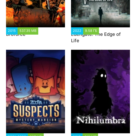
2015
537.35 MB
17 760
2022
9.58 ГБ
2 009
Broforce
Edengate: The Edge of
Life