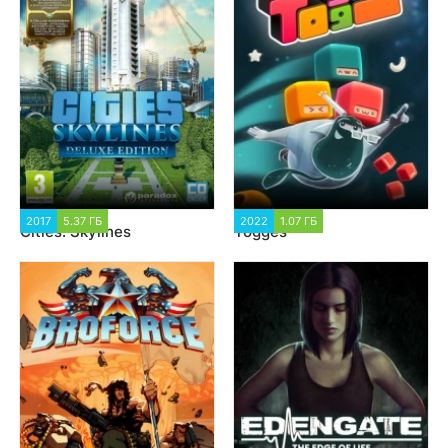
2017
5.37 ГБ
63 419
2022
1.07 ГБ
1 117
Cities: Skylines
Togges