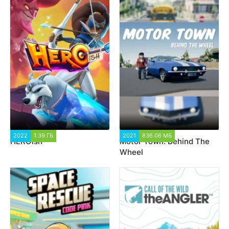
2022
1.39 ГБ
1 326
2021
836.06 МБ
2 927
HEROish
Motor Town: Behind The
Wheel