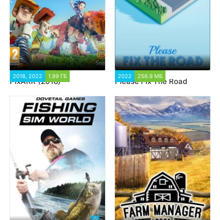
2018, 2022
1.99 ГБ
26 777
2022
256.9 МБ
1 252
PixARK (2018)
Please Fix The Road