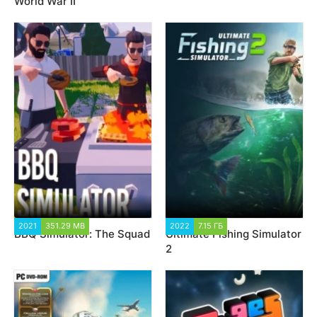
World War II
2021
351.29 MB
1 988
2022
7.15 ГБ
2 792
BBQ Simulator: The Squad
Ultimate Fishing Simulator
2