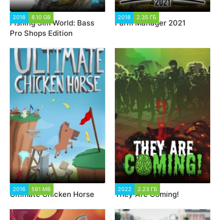
2018
8.10 GB
12 415
2018
2.35 ГБ
1 847
Fishing Sim World: Bass
Farm Manager 2021
Pro Shops Edition
2016
581 MB
24 287
2022
2.23 ГБ
3 297
Ultimate Chicken Horse
They Are Coming!