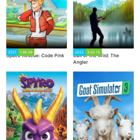
2021
1.46 GB
3 350
2022
6.62 ГБ
2 659
Space Rescue: Code Pink
Call of the Wild: The
Angler