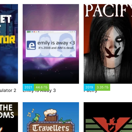
8
2021
44.6 ГБ
1 896
2019
3.35 ГБ
3 042
ulator 2
Emily is Away 3
Pacify