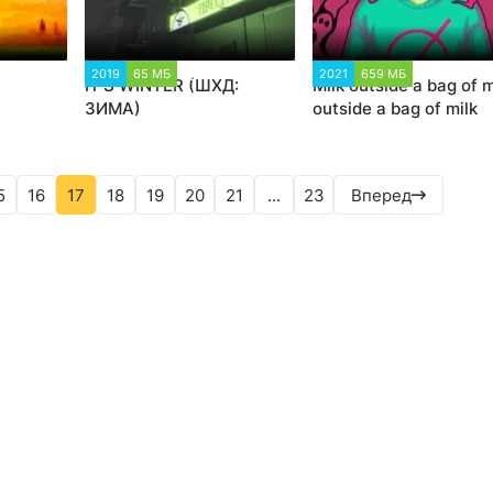
15
2019
65 МБ
1 890
2021
659 МБ
2 907
IT'S WINTER (ШХД:
Milk outside a bag of m
ЗИМА)
outside a bag of milk
5
16
17
18
19
20
21
...
23
Вперед