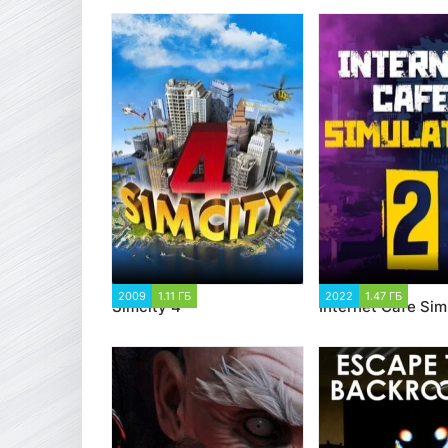
2009
1.11 ГБ
2 094
2022
1.47 ГБ
2 40
Simcity 4
Internet Cafe Sim