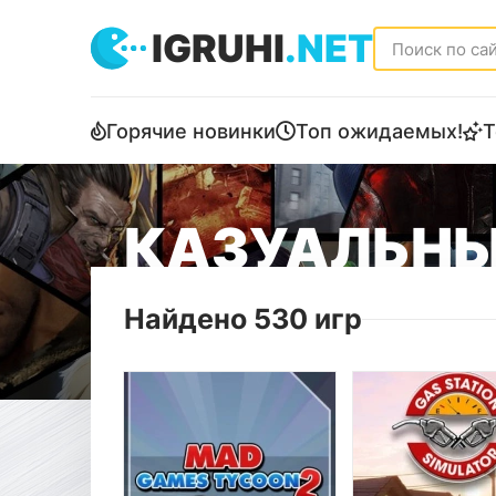
IGRUHI
.NET
Горячие новинки
Топ ожидаемых!
Т
КАЗУАЛЬНЫ
Найдено 530 игр