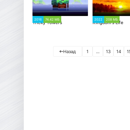
2016
74.42 МБ
1 674
2022
208 МБ
1 6
Tricky Towers
Kingdom's Life
Назад
1
...
13
14
1