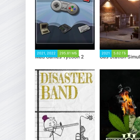
2021, 2022
295.81 МБ
5 389
2021
5.62 ГБ
2 60
Mad Games Tycoon 2
Gas Station Simul