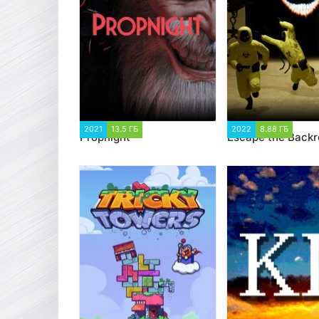
2021
13.5 ГБ
2 343
2022
8.88 ГБ
2 5
Propnight
Escape the Back