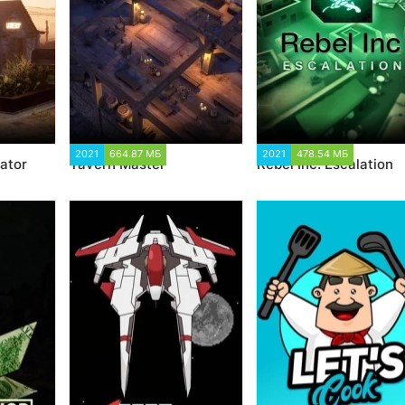
2
2021
664.87 МБ
1 441
2021
478.54 МБ
1 345
ator
Tavern Master
Rebel Inc: Escalation