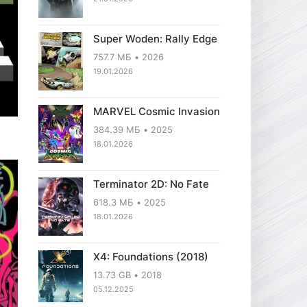
Super Woden: Rally Edge
757.7 МБ
2026
19.01.2026
MARVEL Cosmic Invasion
384.39 МБ
2025
18.01.2026
Terminator 2D: No Fate
618.3 МБ
2025
18.01.2026
X4: Foundations (2018)
13.73 GB
2018
05.12.2025