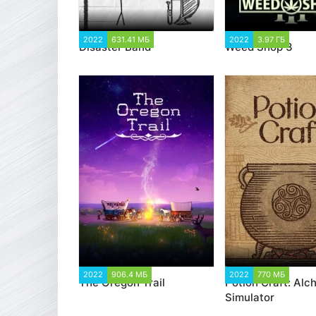
2022
631.41 МБ
1 370
2022
3.97 ГБ
1 7
Disaster Band
Weed Shop 3
2022
906.4 МБ
1 178
2022
770 МБ
1 7
The Oregon Trail
Potion Craft: Alc
Simulator