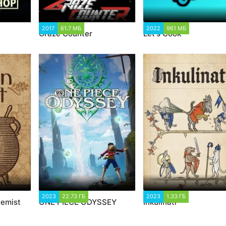
97
2017
61.7 МБ
1 665
2022
961 МБ
1 384
Graze Counter
Let's Cook
41
2023
22.73 ГБ
1 560
2023
1.33 ГБ
1 598
hemist
ONE PIECE ODYSSEY
Inkulinati