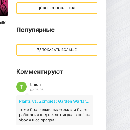
ВСЕ ОБНОВЛЕНИЯ
Little Nightmares III
13 ГБ
2025
ilk
05.12.2025
Популярные
illWill
4.96 ГБ
2023
ПОКАЗАТЬ БОЛЬШЕ
04.12.2025
Комментируют
MAFIA: THE OLD
COUNTRY
timon
44.98 ГБ
2025
T
07.08.26
04.12.2025
Plants vs. Zombies: Garden Warfare 2 (2016)
Red Chaos - The Strict
Order
тоже бро ряльно надеюсь эта будет
работать я олд с 4 лет играл в неё на
5.43 ГБ
2025
xbox а щас продали
04.12.2025