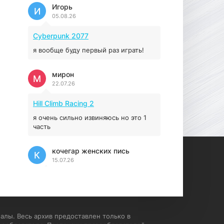
Prey
Игорь
И
05.08.26
16.95 ГБ
2017
04.12.2025
Cyberpunk 2077
я вообще буду первый раз играть!
мирон
М
22.07.26
Hill Climb Racing 2
я очень сильно извиняюсь но это 1
часть
кочегар женских пись
К
15.07.26
EA Sports UFC 4
если эта для пс а не для пк какого
лешего вы пишите на пк !!!!! Сука
ебланойды космические вы
алы. Весь архив предоставлен только в
напишите блять на пк с