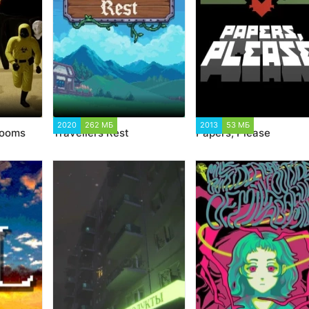
38
2020
262 МБ
1 220
2013
53 МБ
1 564
rooms
Travellers Rest
Papers, Please