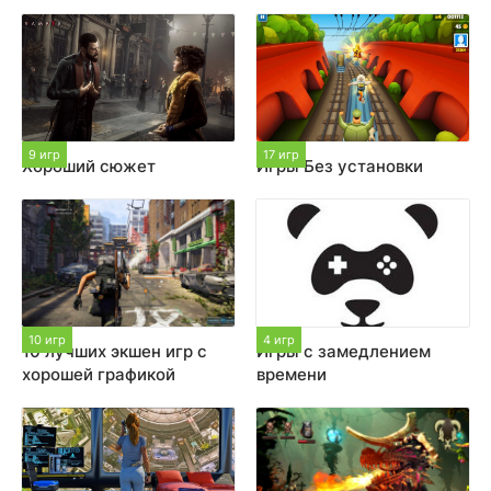
9 игр
17 игр
Хороший сюжет
Игры Без установки
10 игр
4 игр
10 лучших экшен игр с
Игры с замедлением
хорошей графикой
времени