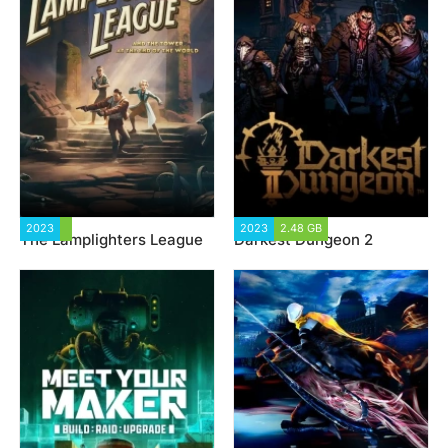
2023
1 844
2023
2.48 GB
2 099
The Lamplighters League
Darkest Dungeon 2