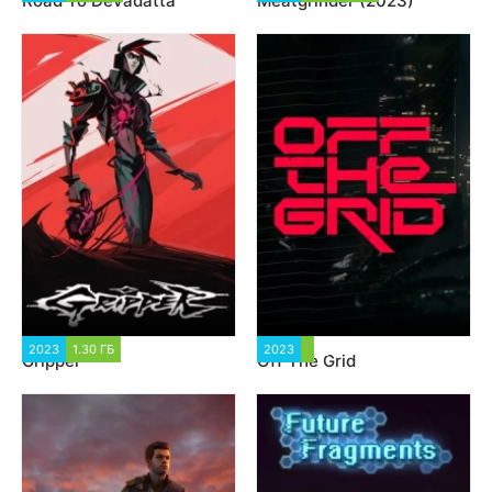
Road To Devadatta
Meatgrinder (2023)
2023
1.30 ГБ
1 666
2023
2 858
Gripper
Off The Grid