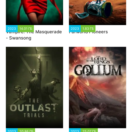
2023
14.01 ГБ
3 279
2023
1.83 ГБ
2 115
Vampire: The Masquerade
Farworld Pioneers
- Swansong
2023
20.86 ГБ
3 051
2023
25.07 ГБ
3 190