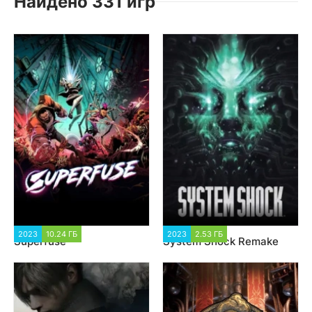
Найдено 331 игр
2023
10.24 ГБ
1 432
2023
2.53 ГБ
5 961
Superfuse
System Shock Remake