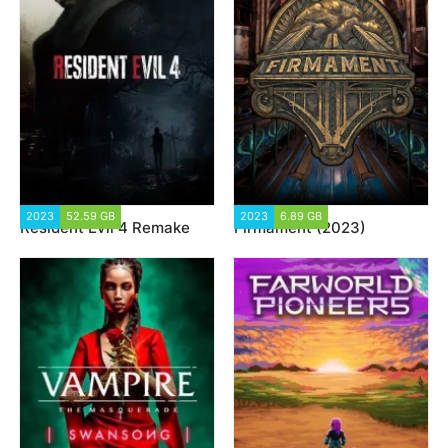
2023
52.59 GB
7 249
2023
6.89 GB
1 243
Resident Evil 4 Remake
Firmament (2023)