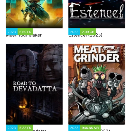
2023
6.69 ГБ
2 329
2023
2.09 GB
2 084
Meet Your Maker
Estencel (2023)
2023
5.33 ГБ
1 687
2023
946.85 MB
2 141