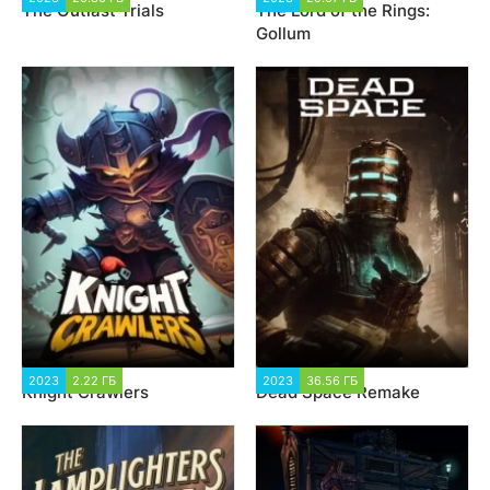
The Outlast Trials
The Lord of the Rings:
Gollum
2023
2.22 ГБ
1 919
2023
36.56 ГБ
18 909
Knight Crawlers
Dead Space Remake