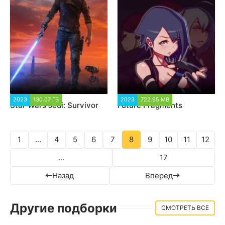
2023
130.07 ГБ
12 183
2023
722.95 MB
5 602
Star Wars Jedi: Survivor
Future Fragments
1
...
4
5
6
7
8
9
10
11
12
...
17
Назад
Вперед
Другие подборки
СМОТРЕТЬ ВСЕ