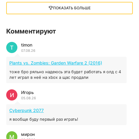
13 ГБ
2025
ПОКАЗАТЬ БОЛЬШЕ
05.12.2025
illWill
Комментируют
4.96 ГБ
2023
04.12.2025
timon
T
07.08.26
MAFIA: THE OLD COUNTRY
Plants vs. Zombies: Garden Warfare 2 (2016)
44.98 ГБ
2025
тоже бро ряльно надеюсь эта будет работать я олд с 4
04.12.2025
лет играл в неё на xbox а щас продали
Игорь
Red Chaos - The Strict Order
И
05.08.26
5.43 ГБ
2025
04.12.2025
Cyberpunk 2077
я вообще буду первый раз играть!
Prey
мирон
16.95 ГБ
2017
М