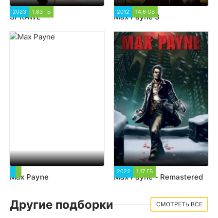
2023
1.83 ГБ
2 626
2012
14,6 GB
11 611
SPRAWL
Max Payne 3
2 201
2022
1.17 ГБ
9 778
Max Payne
Max Payne - Remastered
Другие подборки
СМОТРЕТЬ ВСЕ