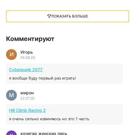
Little Nightmares III
13 ГБ
2025
ПОКАЗАТЬ БОЛЬШЕ
05.12.2025
illWill
Комментируют
4.96 ГБ
2023
04.12.2025
Игорь
И
05.08.26
MAFIA: THE OLD COUNTRY
Cyberpunk 2077
44.98 ГБ
2025
я вообще буду первый раз играть!
04.12.2025
мирон
М
22.07.26
Red Chaos - The Strict Order
5.43 ГБ
2025
Hill Climb Racing 2
04.12.2025
я очень сильно извиняюсь но это 1 часть
Prey
кочегар женских пись