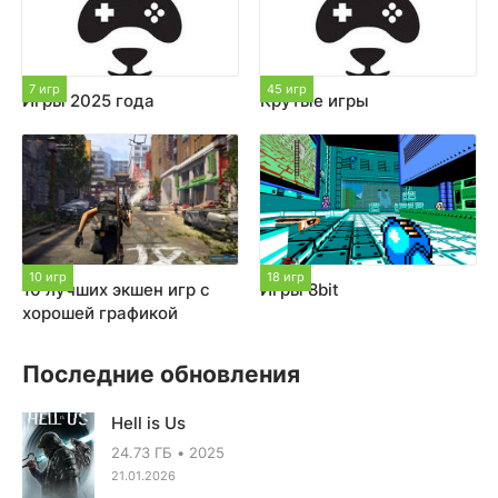
7 игр
45 игр
Игры 2025 года
Крутые игры
10 игр
18 игр
10 лучших экшен игр с
Игры 8bit
хорошей графикой
Последние обновления
Hell is Us
24.73 ГБ
2025
21.01.2026