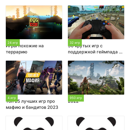
24 игр
32 игр
Игры похожие на
30 крутых игр с
террарию
поддержкой геймпада на
Пк
4 игр
950 игр
Топ 25 лучших игр про
2022
мафию и бандитов 2023