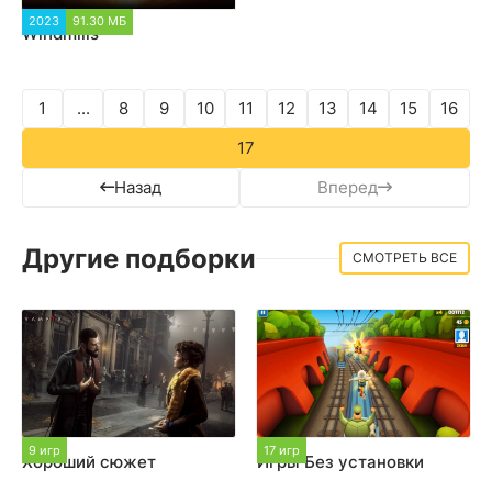
2023
91.30 МБ
1 051
Windmills
1
...
8
9
10
11
12
13
14
15
16
17
Назад
Вперед
Другие подборки
СМОТРЕТЬ ВСЕ
9 игр
17 игр
Хороший сюжет
Игры Без установки