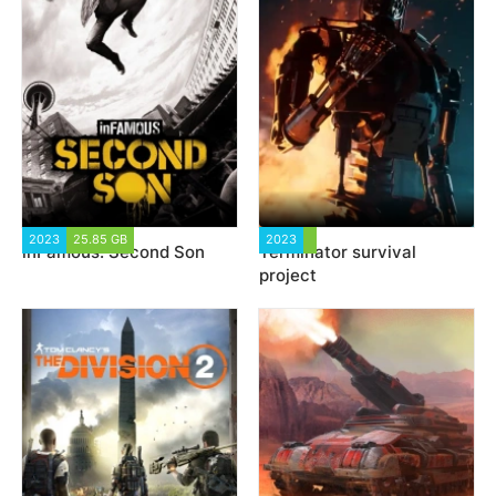
2023
25.85 GB
174 012
2023
3 873
inFamous: Second Son
Terminator survival
project