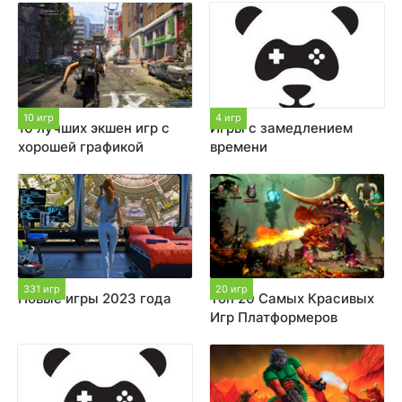
10 игр
4 игр
10 лучших экшен игр с
Игры с замедлением
хорошей графикой
времени
331 игр
20 игр
Новые игры 2023 года
Топ 20 Самых Красивых
Игр Платформеров