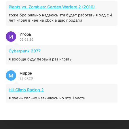
MAFIA: THE OLD COUNTRY
Plants vs. Zombies: Garden Warfare 2 (2016)
44.98 ГБ
2025
тоже бро ряльно надеюсь эта будет работать я олд с 4
04.12.2025
лет играл в неё на xbox а щас продали
Игорь
Red Chaos - The Strict Order
И
05.08.26
5.43 ГБ
2025
04.12.2025
Cyberpunk 2077
я вообще буду первый раз играть!
Prey
мирон
16.95 ГБ
2017
М
22.07.26
04.12.2025
Hill Climb Racing 2
я очень сильно извиняюсь но это 1 часть
кочегар женских пись
К
15.07.26
EA Sports UFC 4