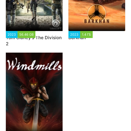
2023
56.46 GB
27 981
2023
1.4 ГБ
1 926
Tom Clancy’s The Division
Barkhan
2