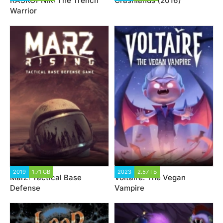
RASKOPNIK: The Trench
Crashlands (2016)
Warrior
2019
1.71 GB
2023
2.57 ГБ
MarZ: Tactical Base
Voltaire: The Vegan
Defense
Vampire