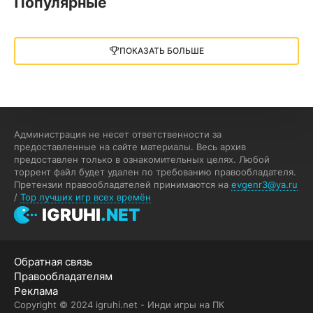
Популярные
Little Nightmares III
13 ГБ
2025
ПОКАЗАТЬ БОЛЬШЕ
05.12.2025
illWill
4.96 ГБ
2023
04.12.2025
Администрация не несет ответственности за
предоставленные на сайте материалы. Весь архив
предоставлен только в ознакомительных целях. Любой
MAFIA: THE OLD COUNTRY
торрент файл будет удален по требованию правообладателя.
Претензии правообладателей принимаются на
evgenr3@ya.ru
44.98 ГБ
2025
/
Top лучших игр всех времён
04.12.2025
IGRUHI
.NET
Red Chaos - The Strict Order
Обратная связь
5.43 ГБ
2025
Правообладателям
04.12.2025
Реклама
Copyright © 2024 igruhi.net - Инди игры на ПК