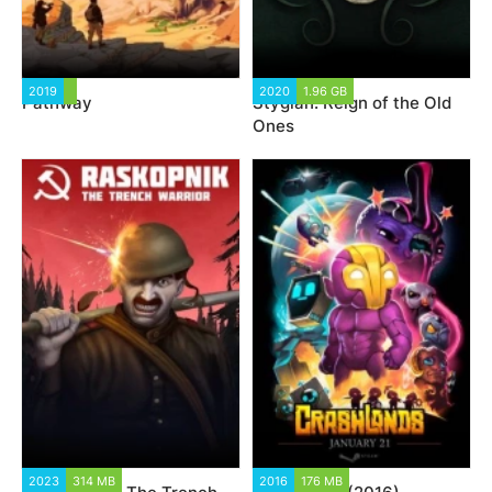
2019
2020
1.96 GB
Pathway
Stygian: Reign of the Old
Ones
2023
314 MB
2016
176 MB