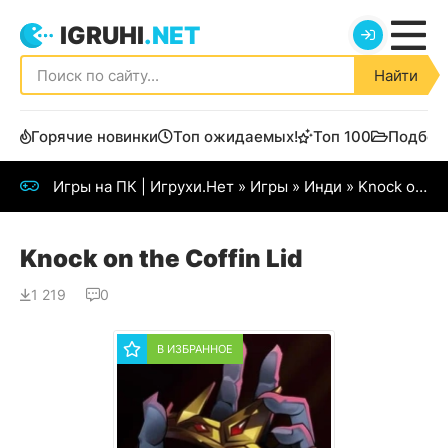
IGRUHI
.NET
Найти
Горячие новинки
Топ ожидаемых!
Топ 100
Подбор
Игры на ПК | Игрухи.Нет
»
Игры
»
Инди
» Knock on the Coffin Lid
Knock on the Coffin Lid
1 219
0
В ИЗБРАННОЕ