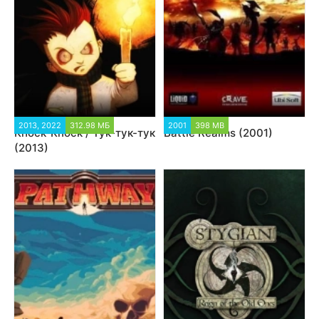
2013, 2022
312.98 МБ
2001
398 MB
Knock-Knock / Тук-тук-тук
Battle Realms (2001)
(2013)