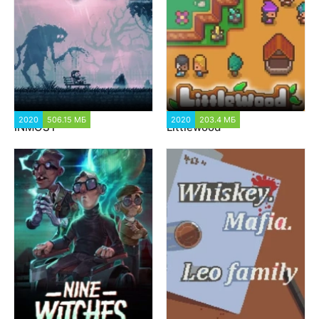
2020
506.15 МБ
1 500
2020
203.4 МБ
1 225
INMOST
Littlewood