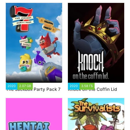
2020
2.07 GB
2 277
2020
3.58 ГБ
1 219
The Jackbox Party Pack 7
Knock on the Coffin Lid