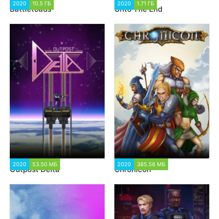
2020
10.5 ГБ
8 297
2020
1.71 ГБ
1 898
Battletoads
Unto The End
2020
53.50 МБ
1 406
2020
385.56 МБ
2 076
Outpost Delta
Chronicon