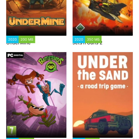
2020
200 MB
5 778
2020
350 МБ
3 726
UnderMine
Jets’n’Guns 2