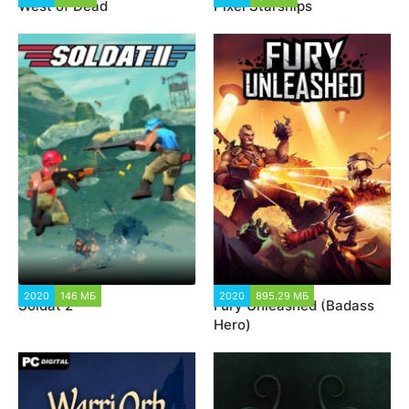
West of Dead
Pixel Starships
2020
146 МБ
2 982
2020
895.29 МБ
5 322
Soldat 2
Fury Unleashed (Badass
Hero)