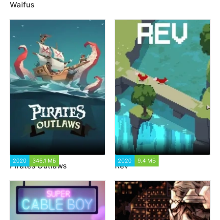
Waifus
2020
346.1 МБ
2 360
2020
9.4 МБ
1 105
Pirates Outlaws
Rev