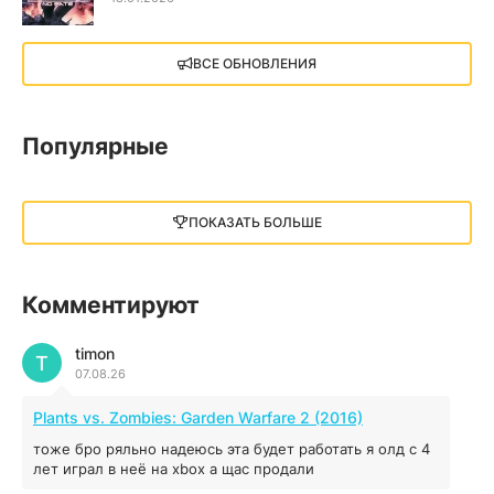
X4: Foundations (2018)
ВСЕ ОБНОВЛЕНИЯ
13.73 GB
2018
05.12.2025
Популярные
Little Nightmares III
13 ГБ
2025
ПОКАЗАТЬ БОЛЬШЕ
05.12.2025
illWill
Комментируют
4.96 ГБ
2023
04.12.2025
timon
T
07.08.26
MAFIA: THE OLD COUNTRY
Plants vs. Zombies: Garden Warfare 2 (2016)
44.98 ГБ
2025
тоже бро ряльно надеюсь эта будет работать я олд с 4
04.12.2025
лет играл в неё на xbox а щас продали