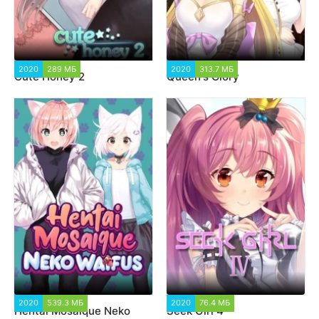
2020
289 МБ
9 663
2020
313.7 МБ
10 576
Cute Honey 2
Queen's Glory
2020
539.3 МБ
3 230
2020
76.4 МБ
3 143
Hentai Mosaique Neko
Seek Girl 4