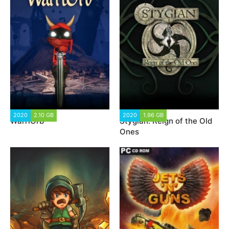
2020
2.10 GB
3 805
2020
1.96 GB
9 185
WarriOrb
Stygian: Reign of the Old
Ones