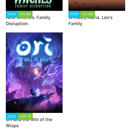
2020
274 МБ
1 937
2020
251 МБ
2 320
Nine Witches: Family
Whiskey.Mafia. Leo's
Disruption
Family
2020
3.85 ГБ
1 771
Ori and the Will of the
Wisps