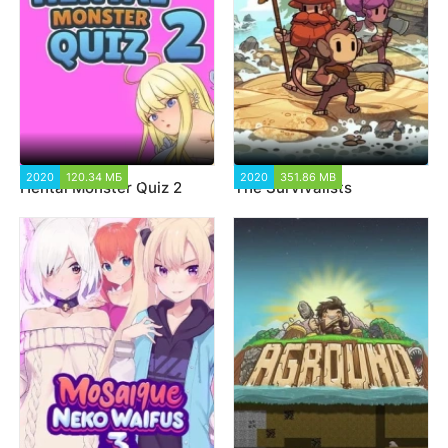
2020
120.34 МБ
4 456
2020
351.86 MB
1 466
Hentai Monster Quiz 2
The Survivalists