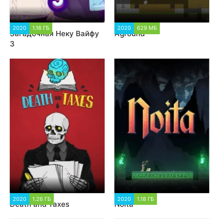
2020
1.16 ГБ
3 388
2020
629 МБ
1 832
Загадочная Неку Вайфу
Aground
3
2020
1.26 ГБ
1 287
2020
1.18 ГБ
2 881
Death and Taxes
Noita