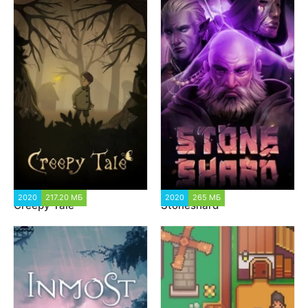
2020
217.20 МБ
1 457
2020
265 МБ
1 698
Creepy Tale
Stoneshard