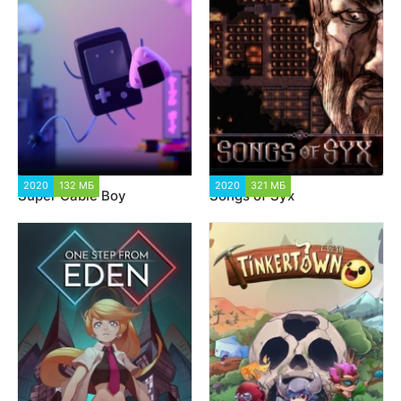
2020
132 МБ
1 521
2020
321 МБ
1 597
Super Cable Boy
Songs of Syx