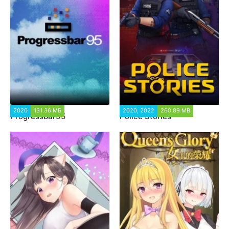
2020
131.36 МБ
1 963
2020, 2022
260.89 MB
7 390
Progressbar95
Police Stories