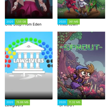
2020
1,55 GB
2 019
2020
361 МБ
4 641
One Step From Eden
Tinkertown
2020
76.86 МБ
1 288
2020
11.32 МБ
1 257
Lawgivers
-SPROUT-