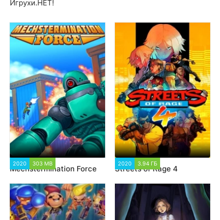
Игрухи.НЕТ!
2020
303 MB
86 008
2020
3.94 ГБ
7 412
Mechstermination Force
Streets of Rage 4