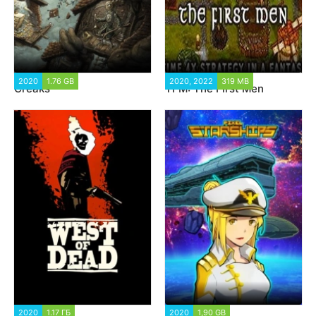
2020
1.76 GB
9 256
2020, 2022
319 MB
7 080
Creaks
TFM: The First Men
2020
1.17 ГБ
12 356
2020
1,90 GB
5 105