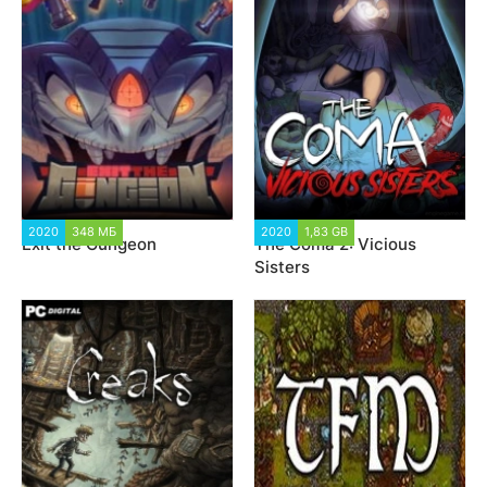
2020
348 МБ
3 205
2020
1,83 GB
7 167
Exit the Gungeon
The Coma 2: Vicious
Sisters