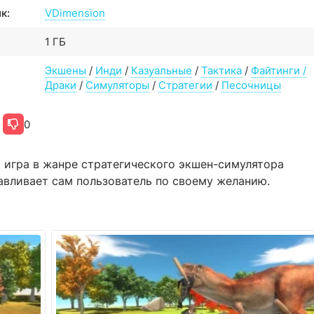
к:
VDimension
1 ГБ
Экшены
/
Инди
/
Казуальные
/
Тактика
/
Файтинги /
Драки
/
Симуляторы
/
Стратегии
/
Песочницы
0
ная игра в жанре стратегического экшен-симулятора
авливает сам пользователь по своему желанию.