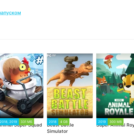
запуском
2018, 2019
331 МБ
2018
4 GB
2019
300 MB
Animal Super Squad
Beast Battle
Super Animal Ro
Simulator