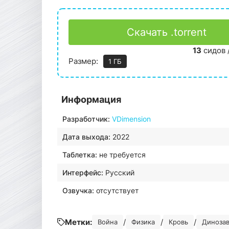
Скачать .torrent
13
сидов 
Размер:
1 ГБ
Информация
Разработчик:
VDimension
Дата выхода:
2022
Таблетка:
не требуется
Интерфейс:
Русский
Озвучка:
отсутствует
Метки:
/
/
/
Война
Физика
Кровь
Диноза