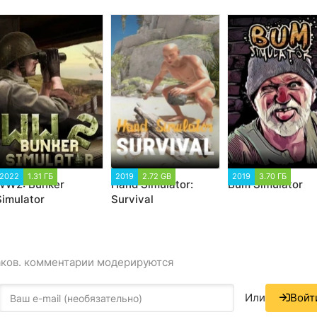
2022
1.31 ГБ
2019
2.72 GB
2019
3.70 ГБ
WW2: Bunker
Hand Simulator:
Bum Simulator
Simulator
Survival
аков. комментарии модерируются
Или
Войт