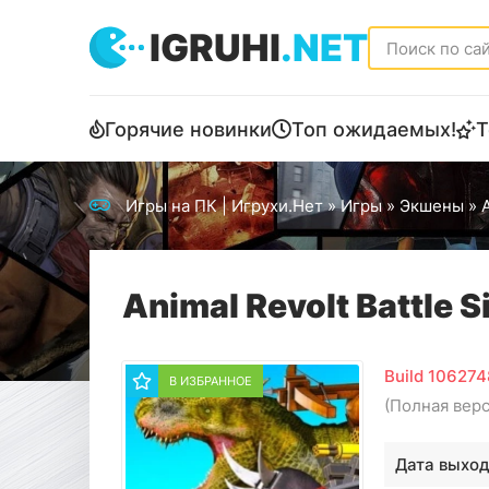
IGRUHI
.NET
Горячие новинки
Топ ожидаемых!
Т
Игры на ПК | Игрухи.Нет
»
Игры
»
Экшены
» A
Animal Revolt Battle S
Build 10627
В ИЗБРАННОЕ
(Полная вер
Дата выход