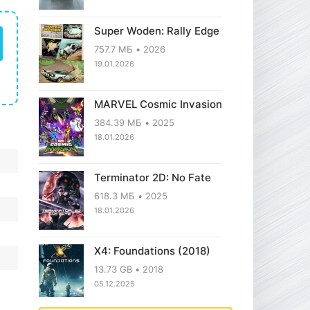
Super Woden: Rally Edge
757.7 МБ
2026
19.01.2026
MARVEL Cosmic Invasion
384.39 МБ
2025
18.01.2026
Terminator 2D: No Fate
618.3 МБ
2025
18.01.2026
X4: Foundations (2018)
13.73 GB
2018
05.12.2025