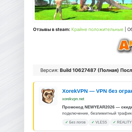
Отзывы в steam:
Крайне положительные
| О
Версия:
Build 10627487 (Полная) Пос
XorekVPN — VPN без огра
xorekvpn.net
Промокод NEWYEAR2026 — скидк
подключение, безлимитный трафик.
Без логов
VLESS
REALITY