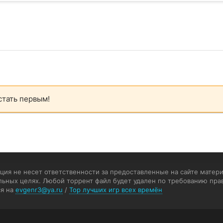
стать первым!
ия не несет ответственности за предоставленные на сайте матери
льных целях. Любой торрент файл будет удален по требованию пра
я на
evgenr3@ya.ru
/
Top лучших игр всех времён