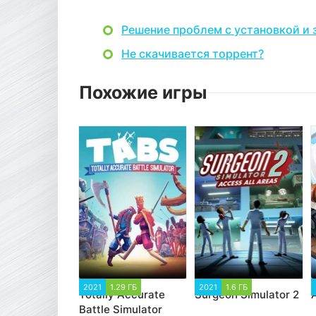
Решение проблем с установкой и 
Не скачивается торрент?
Похожие игры
2021
1.29 ГБ
2021
1.6 ГБ
Totally Accurate
Surgeon Simulator 2
Battle Simulator