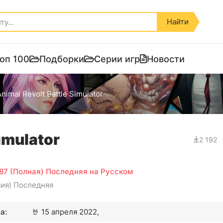
Найти
оп 100
Подборки
Серии игр
Новости
nimal Revolt Battle Simulator
imulator
2 192
487 (Полная) Последняя на Русском
сия) Последняя
а:
🤘
15 апреля 2022,