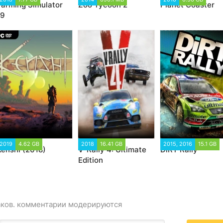
Farming Simulator
Zoo Tycoon 2
Planet Coaster
19
2019
4.62 GB
2018
16.41 GB
2015, 2016
15.1 GB
Kenshi (2018)
V-Rally 4: Ultimate
DiRT Rally
Edition
аков. комментарии модерируются