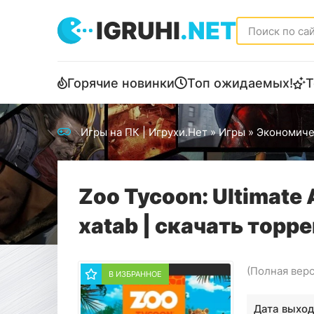
IGRUHI
.NET
Горячие новинки
Топ ожидаемых!
Т
Игры на ПК | Игрухи.Нет
»
Игры
»
Экономиче
Zoo Tycoon: Ultimate 
xatab | скачать торре
(Полная вер
В ИЗБРАННОЕ
Дата выход