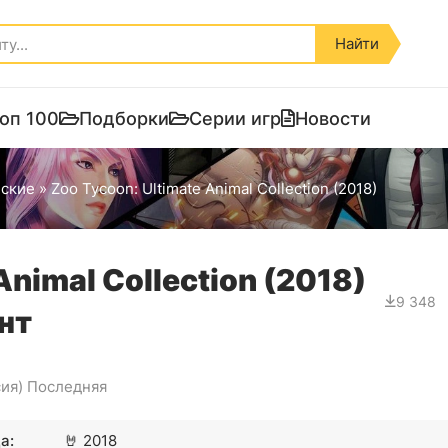
Найти
оп 100
Подборки
Серии игр
Новости
ские
» Zoo Tycoon: Ultimate Animal Collection (2018)
Animal Collection (2018)
9 348
нт
сия) Последняя
а:
🤘
2018