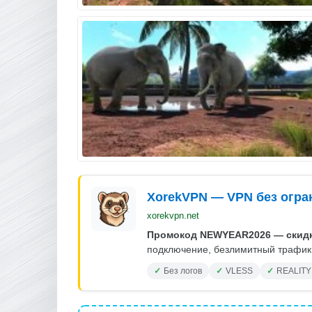
XorekVPN — VPN без огра
xorekvpn.net
Промокод NEWYEAR2026 — скидк
подключение, безлимитный трафик.
Без логов
VLESS
REALITY