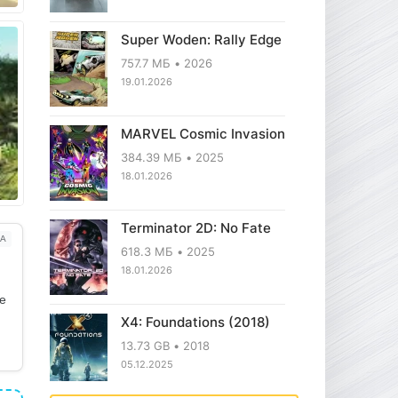
Super Woden: Rally Edge
757.7 МБ
2026
19.01.2026
MARVEL Cosmic Invasion
384.39 МБ
2025
18.01.2026
Terminator 2D: No Fate
А
618.3 МБ
2025
18.01.2026
ое
X4: Foundations (2018)
13.73 GB
2018
05.12.2025