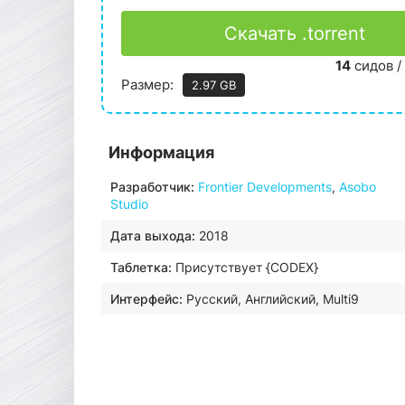
Скачать .torrent
14
сидов /
Размер:
2.97 GB
Информация
Разработчик:
Frontier Developments
,
Asobo
Studio
Дата выхода:
2018
Таблетка:
Присутствует {CODEX}
Интерфейс:
Русский, Английский, Multi9