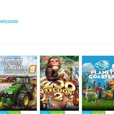
запуском
2018
7.77 GB
2014
690.1 МБ
2016
6.56 GB