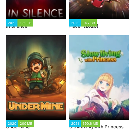
2021
2.39 ГБ
2020
14.7 GB
In Silence
Pacer (2020)
2020
200 MB
2021
690.6 МБ
UnderMine
Slow living with Princess