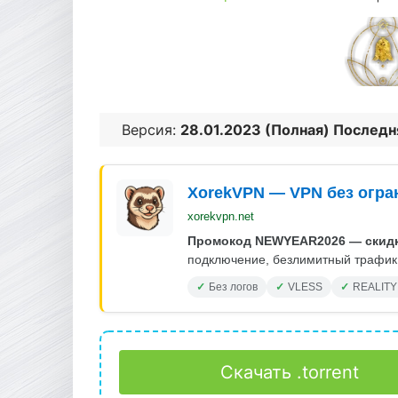
Версия:
28.01.2023 (Полная) Последн
XorekVPN — VPN без огра
xorekvpn.net
Промокод NEWYEAR2026 — скидк
подключение, безлимитный трафик.
Без логов
VLESS
REALITY
Скачать .torrent