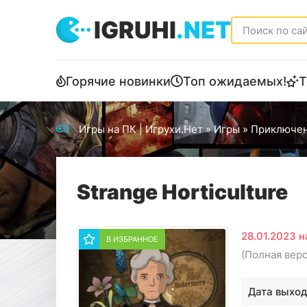
IGRUHI
.NET
Горячие новинки
Топ ожидаемых!
Т
Игры на ПК | Игрухи.Нет
»
Игры
»
Приключе
Strange Horticulture
28.01.2023 
В ИЗБРАННОЕ
(Полная вер
Дата выход