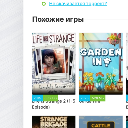
Не скачивается торрент?
Похожие игры
2015
8.52 GB
2023
528 МБ
Life is Strange 2 (1-5
Garden In!
L
Episode)