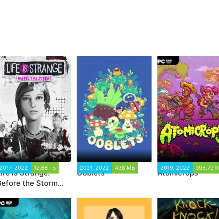
2017, 2022
12.68 ГБ
2021, 2022
438 МБ
2019, 2022
395.79 
ife is Strange:
Ooblets
Atomicrops
Before the Storm
Episode 1-4