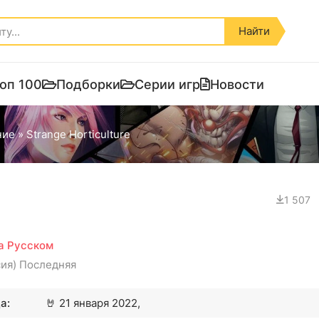
Найти
оп 100
Подборки
Серии игр
Новости
ние
» Strange Horticulture
1 507
на Русском
сия) Последняя
а:
🤘
21 января 2022,