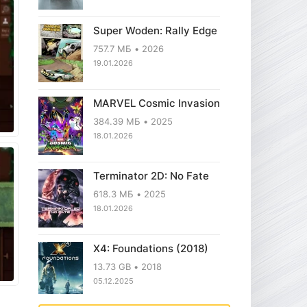
Super Woden: Rally Edge
757.7 МБ
2026
19.01.2026
MARVEL Cosmic Invasion
384.39 МБ
2025
18.01.2026
Terminator 2D: No Fate
618.3 МБ
2025
18.01.2026
X4: Foundations (2018)
13.73 GB
2018
05.12.2025