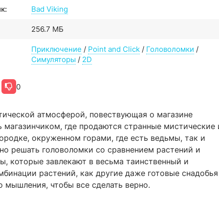
к:
Bad Viking
256.7 МБ
Приключение
/
Point and Click
/
Головоломки
/
Симуляторы
/
2D
0
тической атмосферой, повествующая о магазине
ь магазинчиком, где продаются странные мистические 
ородке, окруженном горами, где есть ведьмы, так и
жно решать головоломки со сравнением растений и
ы, которые завлекают в весьма таинственный и
мбинации растений, как другие даже готовые снадобья
го мышления, чтобы все сделать верно.