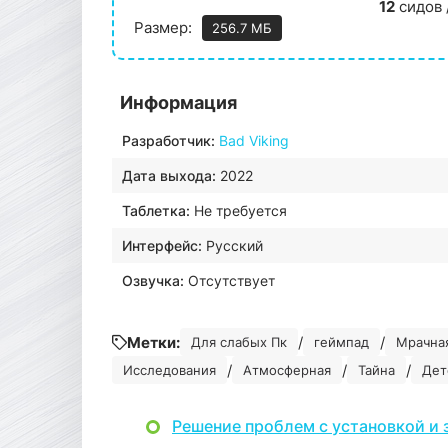
12
сидов 
Размер:
256.7 МБ
Информация
Разработчик:
Bad Viking
Дата выхода:
2022
Таблетка:
Не требуется
Интерфейс:
Русский
Озвучка:
Отсутствует
Метки:
/
/
Для слабых Пк
геймпад
Мрачна
/
/
/
Исследования
Атмосферная
Тайна
Дет
Решение проблем с установкой и 