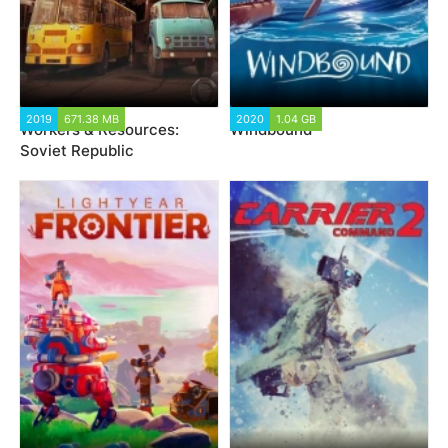
2019
671.38 MB
2020
1.04 GB
Workers & Resources:
Windbound
Soviet Republic