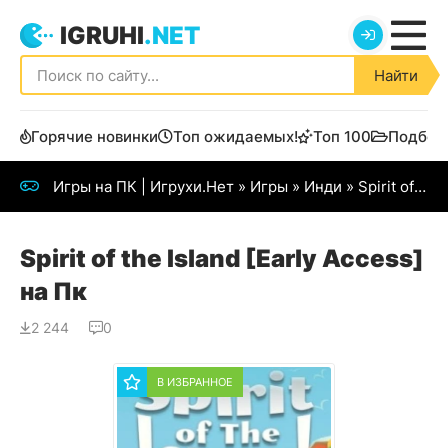
IGRUHI
.NET
Найти
Горячие новинки
Топ ожидаемых!
Топ 100
Подбор
Игры на ПК | Игрухи.Нет
»
Игры
»
Инди
» Spirit of the Island
Spirit of the Island [Early Access]
на Пк
2 244
0
В ИЗБРАННОЕ