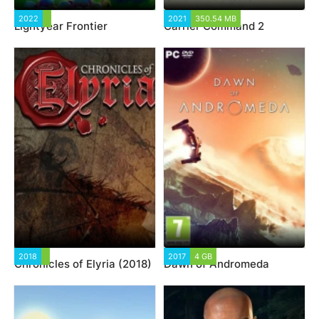
2022
2021
350.54 MB
Lightyear Frontier
Carrier Command 2
2018
2017
4 GB
Chronicles of Elyria (2018)
Dawn of Andromeda