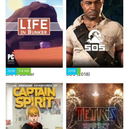
2016
114 MB
2018
Life in Bunker
SOS (2018)