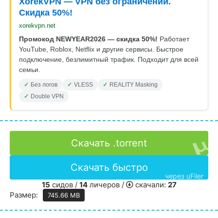
XorekVPN — VPN без ограничений.
Скидка 50%!
xorekvpn.net
Промокод NEWYEAR2026 — скидка 50%!
Работает
YouTube, Roblox, Netflix и другие сервисы. Быстрое
подключение, безлимитный трафик. Подходит для всей
семьи.
Без логов
VLESS
REALITY Masking
Double VPN
Скачать .torrent
Скачать быстро
через uFiler
15
сидов /
14
личеров /
скачали:
27
Размер:
745.66 MB