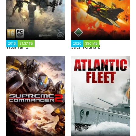
2016
21.37 ГБ
4 942
2020
350 МБ
3 726
Titanfall 2
Jets’n’Guns 2