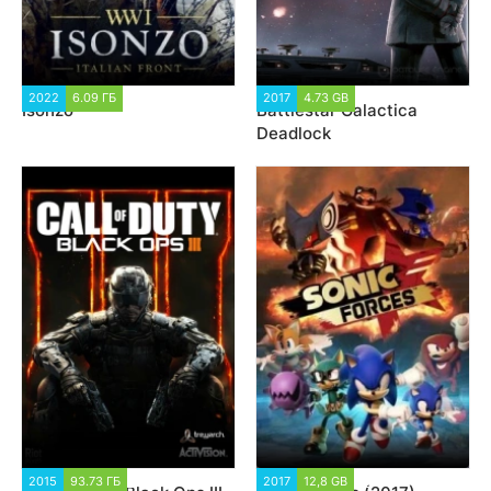
2022
6.09 ГБ
2 387
2017
4.73 GB
11 342
Isonzo
Battlestar Galactica
Deadlock
2015
93.73 ГБ
80 082
2017
12,8 GB
6 671