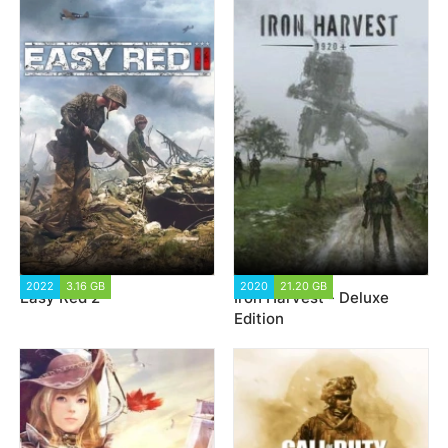
2022
3.16 GB
4 716
2020
21.20 GB
81 135
Easy Red 2
Iron Harvest - Deluxe
Edition