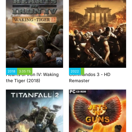
2018
3.05 ГБ
21 260
2022
2 412
Hearts of Iron IV: Waking
Commandos 3 - HD
the Tiger (2018)
Remaster