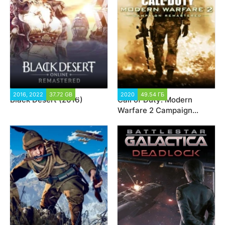
2016, 2022
37.72 GB
94 702
2020
49.54 ГБ
8 163
Black Desert (2016)
Call of Duty: Modern
Warfare 2 Campaign
Remastered