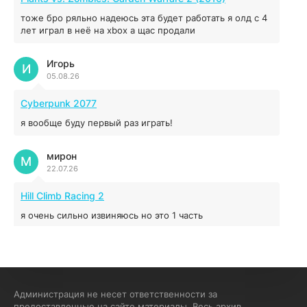
44.98 ГБ
2025
тоже бро ряльно надеюсь эта будет работать я олд с 4
04.12.2025
лет играл в неё на xbox а щас продали
Игорь
Red Chaos - The Strict Order
И
05.08.26
5.43 ГБ
2025
04.12.2025
Cyberpunk 2077
я вообще буду первый раз играть!
Prey
мирон
16.95 ГБ
2017
М
22.07.26
04.12.2025
Hill Climb Racing 2
я очень сильно извиняюсь но это 1 часть
кочегар женских пись
К
15.07.26
EA Sports UFC 4
Администрация не несет ответственности за
предоставленные на сайте материалы. Весь архив