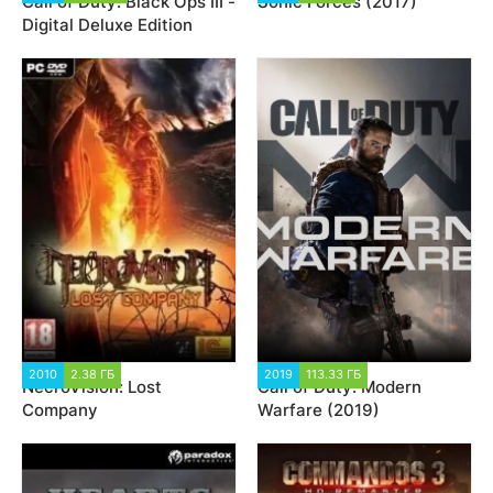
Call of Duty: Black Ops III -
Sonic Forces (2017)
Digital Deluxe Edition
2010
2.38 ГБ
1 987
2019
113.33 ГБ
161 307
NecroVision: Lost
Call of Duty: Modern
Company
Warfare (2019)