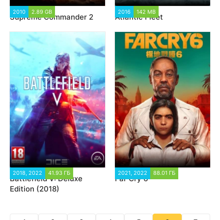
2010
2.89 GB
19 881
2016
142 MB
15 516
Supreme Commander 2
Atlantic Fleet
2018, 2022
41.93 ГБ
106 089
2021, 2022
88.01 ГБ
57 083
Battlefield V: Deluxe
Far Cry 6
Edition (2018)