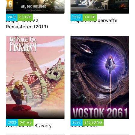
2019
8.91 GB
29 579
2022
1.41 ГБ
2 338
Sniper Elite V2
Project Wunderwaffe
Remastered (2019)
2022
541 МБ
1 580
2022
845.86 МБ
3 068
No Place for Bravery
Vostok 2061