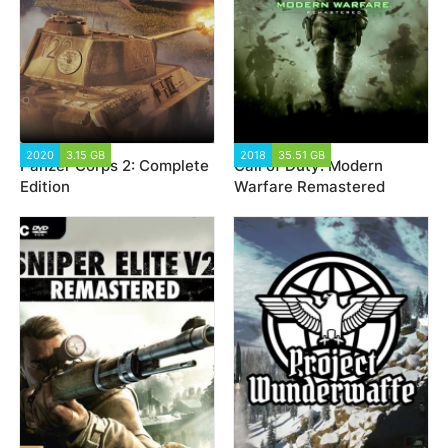
2020
3.15 GB
9 905
2018
35.51 GB
59 523
Panzer Corps 2: Complete
Call of Duty: Modern
Edition
Warfare Remastered