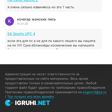
04.12.2025
я очень сильно извиняюсь но это 1 часть
Prey
кочегар женских пись
К
15.07.26
16.95 ГБ
2017
04.12.2025
EA Sports UFC 4
если эта для пс а не для пк какого лешего вы пишите
на пк !!!!! Сука ебланойды космические вы напишите
блять на пк с установлением Эмулятора сука калеки на
мозг блять последней стадии
Fannie
F
13.07.26
Администрация не несет ответственности за
My Summer Car
предоставленные на сайте материалы. Весь архив
предоставлен только в ознакомительных целях. Любой
Раменбет — место, где азарт подаётся «аль денте», где
торрент файл будет удален по требованию правообладателя.
каждый спин — как идеальная лапша. Подача —
Претензии правообладателей принимаются на
evgenr3@ya.ru
быстро, горячо и честно — попробуйте сами:
/
Top лучших игр всех времён
%random_anchor_text% — и начните дегустацию
IGRUHI
.NET
джекпотов.
Luther
L
12.07.26