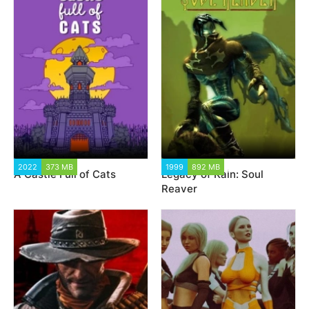
2022
373 MB
1 658
1999
892 MB
2 286
A Castle Full of Cats
Legacy of Kain: Soul
Reaver