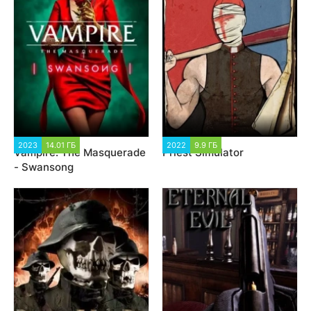
2023
14.01 ГБ
3 277
2022
9.9 ГБ
2 117
Vampire: The Masquerade
Priest Simulator
- Swansong