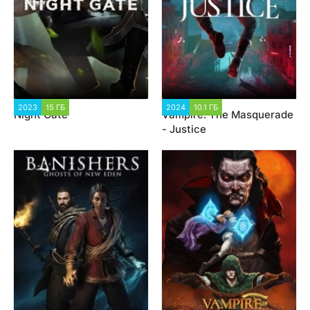
2023
15 ГБ
1 835
2024
10.1 ГБ
2 414
Night Gate
Vampire: The Masquerade
- Justice