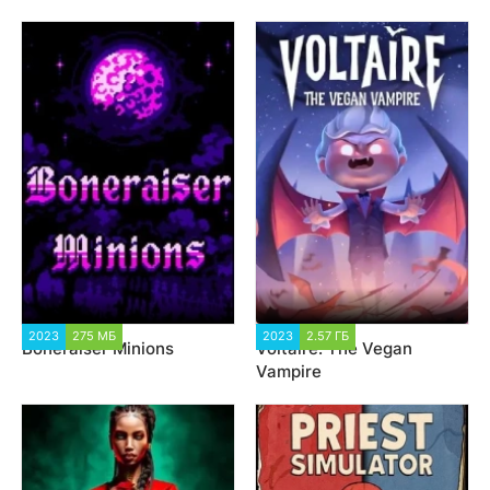
2023
275 МБ
1 609
2023
2.57 ГБ
3 286
Boneraiser Minions
Voltaire: The Vegan
Vampire