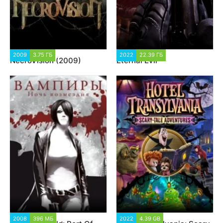
2009
3.75 ГБ
16 751
2022
22.39 ГБ
3 146
NecroVision (2009)
Eternal Evil
2008
396 МБ
2 600
2022
4.39 GB
1 767