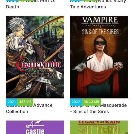
Vampire World: Port Of
Hotel Transylvania: Scary
Death
Tale Adventures
2021
488 MB
2 043
2022
36.23 MB
1 655
Castlevania Advance
Vampire: The Masquerade
Collection
- Sins of the Sires