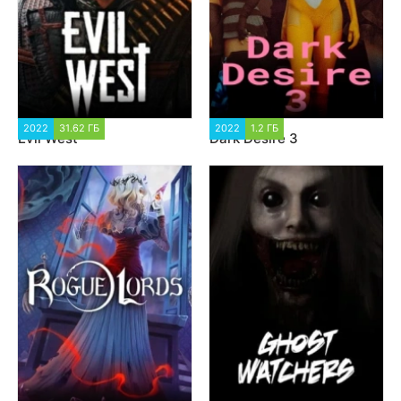
2022
31.62 ГБ
5 734
2022
1.2 ГБ
8 568
Evil West
Dark Desire 3