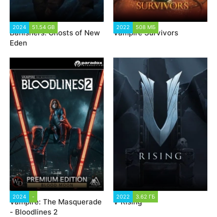
2024
51.54 GB
3 664
2022
508 МБ
4 334
Banishers: Ghosts of New
Vampire Survivors
Eden
2024
-
9 603
2022
3.62 ГБ
4 509
Vampire: The Masquerade
V Rising
- Bloodlines 2