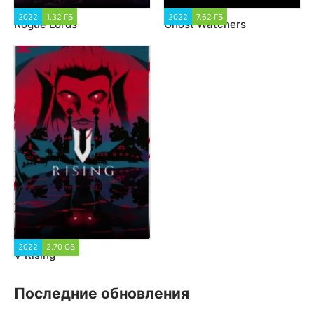
2022
1.32 ГБ
1 665
2022
7.62 ГБ
2 343
Rogue Lords
Ghost Watchers
2022
2.70 GB
1 795
V Rising
Последние обновления