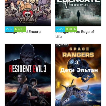
2013
5.57 ГБ
2 650
2022
9.58 ГБ
2 012
Skullgirls 2nd Encore
Edengate: The Edge of
Life