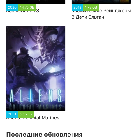
2020
14.70 GB
22 523
2018
1.78 GB
129 403
Resident Evil 3
Космические Рейнджеры
3 Дети Эльтан
2013
6.56 ГБ
18 405
Aliens: Colonial Marines
Последние обновления