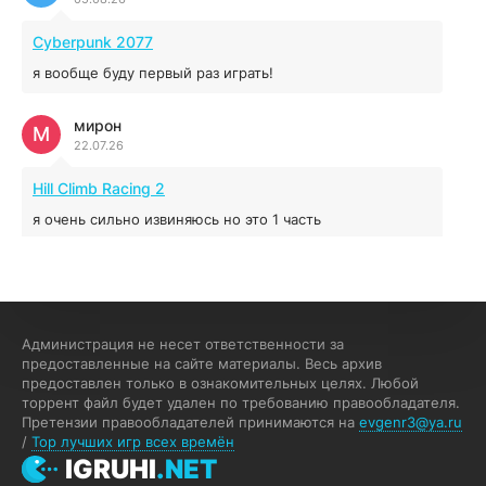
5.43 ГБ
2025
04.12.2025
Cyberpunk 2077
я вообще буду первый раз играть!
Prey
мирон
16.95 ГБ
2017
М
22.07.26
04.12.2025
Hill Climb Racing 2
я очень сильно извиняюсь но это 1 часть
кочегар женских пись
К
15.07.26
EA Sports UFC 4
Администрация не несет ответственности за
предоставленные на сайте материалы. Весь архив
если эта для пс а не для пк какого лешего вы пишите
предоставлен только в ознакомительных целях. Любой
на пк !!!!! Сука ебланойды космические вы напишите
торрент файл будет удален по требованию правообладателя.
блять на пк с установлением Эмулятора сука калеки на
Претензии правообладателей принимаются на
evgenr3@ya.ru
мозг блять последней стадии
/
Top лучших игр всех времён
Fannie
IGRUHI
.NET
F
13.07.26