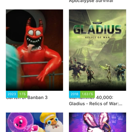
Apocalypse Survival
2023
1 ГБ
2 541
2018
1.63 ГБ
22 155
Garten of Banban 3
Warhammer 40,000:
Gladius - Relics of War:
Deluxe Edition