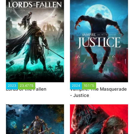
2023
23.47 ГБ
1 921
2024
10.1 ГБ
2 419
Lords of the Fallen
Vampire: The Masquerade
- Justice