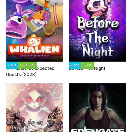
2023
479.16 MB
1 235
2022
87 Mb
2 089
WHALIEN: Unexpected
Before The Night
Guests (2023)