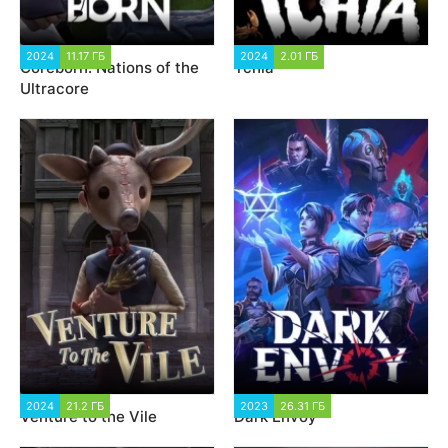
2024
11.17 ГБ
1 852
2024
2.01 ГБ
1 797
Coreborn: Nations of the
Tchia
Ultracore
2024
21.2 ГБ
1 945
2023
26.31 ГБ
1 385
Venture to the Vile
Dark Envoy