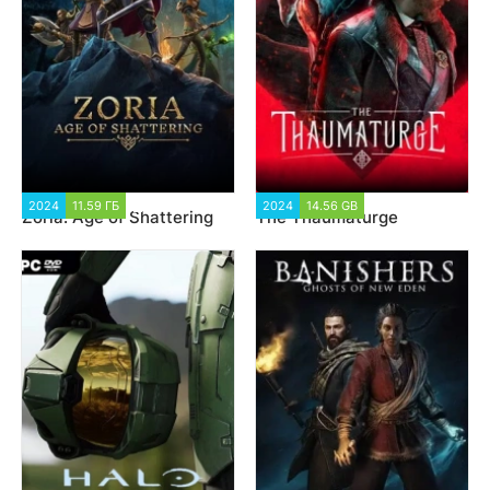
2024
11.59 ГБ
2 190
2024
14.56 GB
1 588
Zoria: Age of Shattering
The Thaumaturge