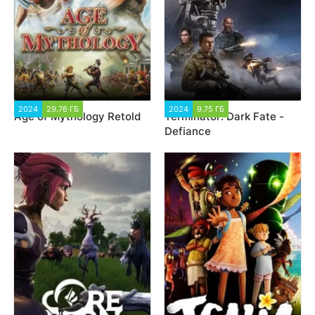
2024
29.76 ГБ
4 453
2024
9.75 ГБ
6 059
Age of Mythology Retold
Terminator: Dark Fate -
Defiance