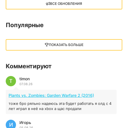
X4: Foundations (2018)
ВСЕ ОБНОВЛЕНИЯ
13.73 GB
2018
05.12.2025
Популярные
Little Nightmares III
13 ГБ
2025
ПОКАЗАТЬ БОЛЬШЕ
05.12.2025
illWill
Комментируют
4.96 ГБ
2023
04.12.2025
timon
T
07.08.26
MAFIA: THE OLD COUNTRY
Plants vs. Zombies: Garden Warfare 2 (2016)
44.98 ГБ
2025
тоже бро ряльно надеюсь эта будет работать я олд с 4
04.12.2025
лет играл в неё на xbox а щас продали
Игорь
Red Chaos - The Strict Order
И
05.08.26