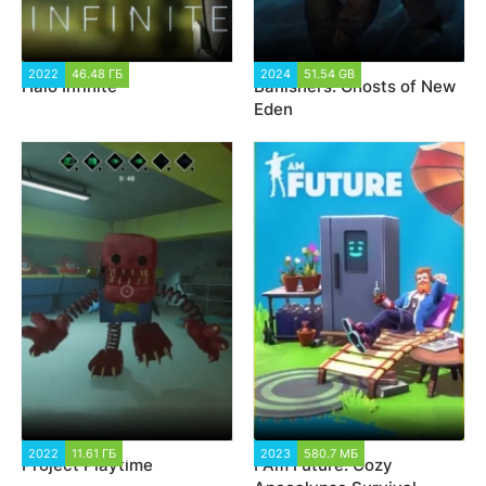
2022
46.48 ГБ
28 917
2024
51.54 GB
3 669
Halo Infinite
Banishers: Ghosts of New
Eden
2022
11.61 ГБ
92 395
2023
580.7 МБ
3 009
Project Playtime
I Am Future: Cozy