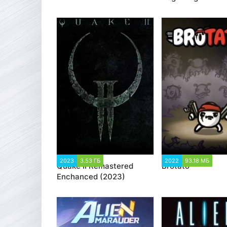
2023
3.53 ГБ
6 823
2022
93.18 МБ
3 
Quake II Remastered
Brotato
Enchanced (2023)