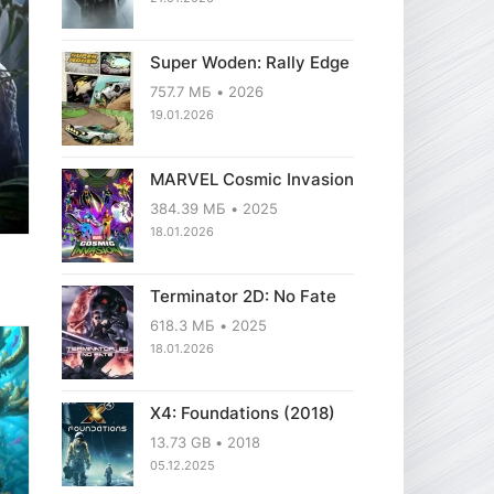
Super Woden: Rally Edge
757.7 МБ
2026
19.01.2026
MARVEL Cosmic Invasion
384.39 МБ
2025
18.01.2026
Terminator 2D: No Fate
618.3 МБ
2025
18.01.2026
X4: Foundations (2018)
13.73 GB
2018
05.12.2025