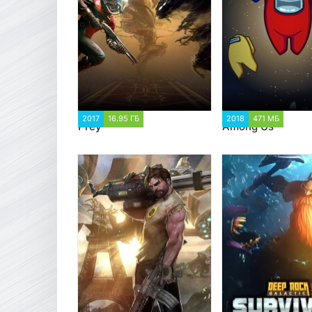
2017
16.95 ГБ
23 170
2018
471 МБ
60 53
Prey
Among Us