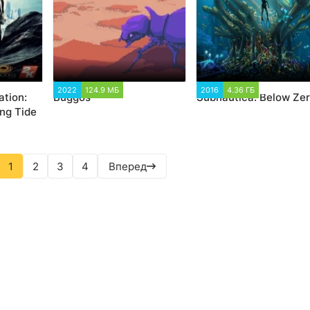
83
2022
124.9 МБ
1 753
2016
4.36 ГБ
62 806
ation:
Buggos
Subnautica: Below Ze
ng Tide
1
2
3
4
Вперед