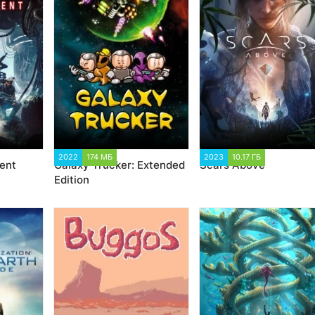
195
2022
174 МБ
2 444
2023
10.17 ГБ
3 533
ent
Galaxy Trucker: Extended
Scars Above
Edition