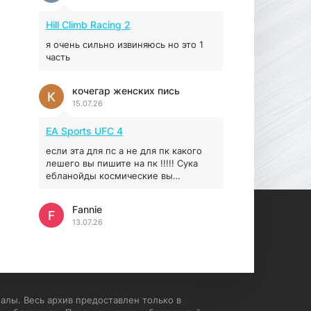
Prey
Hill Climb Racing 2
16.95 ГБ
2017
04.12.2025
я очень сильно извиняюсь но это 1
часть
кочегар женских пись
К
15.07.26
EA Sports UFC 4
если эта для пс а не для пк какого
лешего вы пишите на пк !!!!! Сука
ебланойды космические вы
напишите блять на пк с
установлением Эмулятора сука
Fannie
калеки на мозг блять последней
F
13.07.26
стадии
My Summer Car
Раменбет — место, где азарт
подаётся «аль денте», где каждый
спин — как идеальная лапша. Подача
алы. Весь архив предоставлен только в
— быстро, горячо и честно —