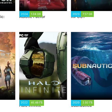
29
2024
1.04 GB
1 376
2023
7.57 GB
1 417
ic:
Abiotic Factor
RIPOUT
585
2022
46.48 ГБ
28 902
2020
2.92 ГБ
15 613
Halo Infinite
Subnautica