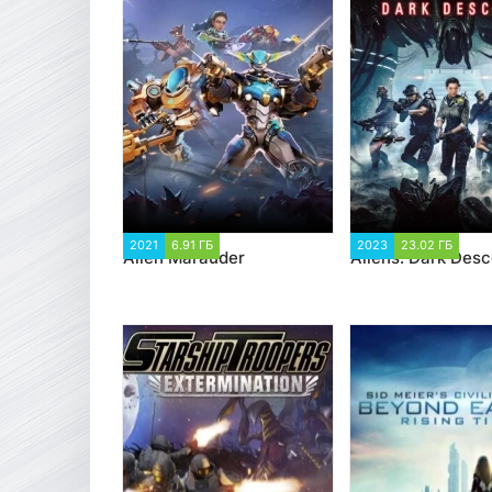
2021
6.91 ГБ
2 095
2023
23.02 ГБ
3 
Alien Marauder
Aliens: Dark Desc