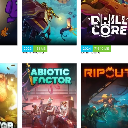
7
2023
151 МБ
5 339
2024
716.10 МБ
5 332
Wall World
Drill Core