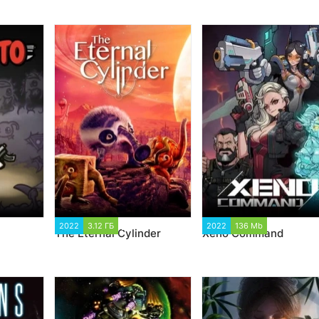
900
2022
3.12 ГБ
3 590
2022
136 Mb
1 972
The Eternal Cylinder
Xeno Command