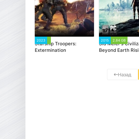
2023
3 304
2015
2.84 GB
2 8
Starship Troopers:
Sid Meier's Civiliz
Extermination
Beyond Earth Risi
Назад