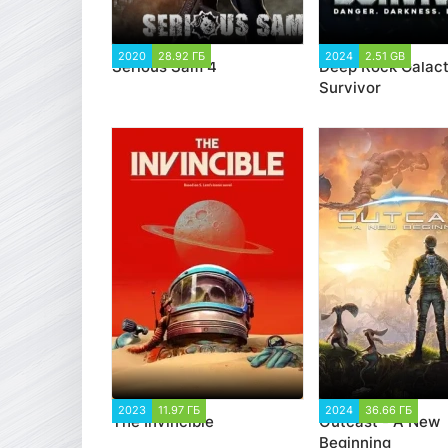
2020
28.92 ГБ
48 126
2024
2.51 GB
2 2
Serious Sam 4
Deep Rock Galact
Survivor
2023
11.97 ГБ
1 681
2024
36.66 ГБ
1 
The Invincible
Outcast - A New
Beginning