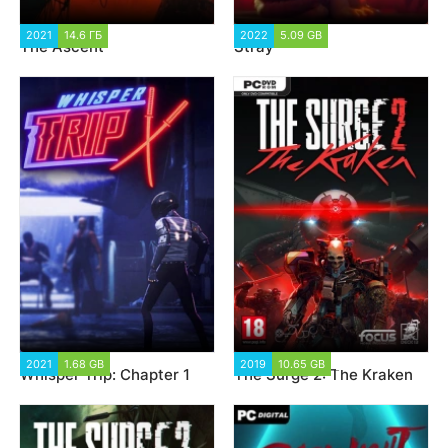
2021
14.6 ГБ
5 235
2022
5.09 GB
6 676
The Ascent
Stray
2021
1.68 GB
3 738
2019
10.65 GB
6 902
Whisper Trip: Chapter 1
The Surge 2: The Kraken