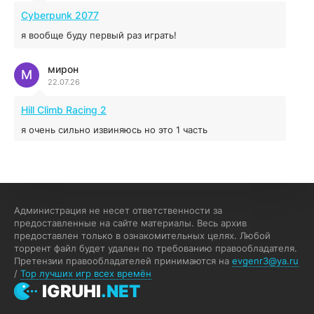
04.12.2025
Cyberpunk 2077
я вообще буду первый раз играть!
Prey
мирон
16.95 ГБ
2017
М
22.07.26
04.12.2025
Hill Climb Racing 2
я очень сильно извиняюсь но это 1 часть
кочегар женских пись
К
15.07.26
EA Sports UFC 4
Администрация не несет ответственности за
предоставленные на сайте материалы. Весь архив
если эта для пс а не для пк какого лешего вы пишите
предоставлен только в ознакомительных целях. Любой
на пк !!!!! Сука ебланойды космические вы напишите
торрент файл будет удален по требованию правообладателя.
блять на пк с установлением Эмулятора сука калеки на
Претензии правообладателей принимаются на
evgenr3@ya.ru
мозг блять последней стадии
/
Top лучших игр всех времён
Fannie
IGRUHI
.NET
F
13.07.26