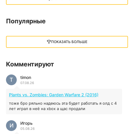
13.73 GB
2018
05.12.2025
Популярные
Little Nightmares III
13 ГБ
2025
ПОКАЗАТЬ БОЛЬШЕ
05.12.2025
illWill
Комментируют
4.96 ГБ
2023
04.12.2025
timon
T
07.08.26
MAFIA: THE OLD COUNTRY
Plants vs. Zombies: Garden Warfare 2 (2016)
44.98 ГБ
2025
тоже бро ряльно надеюсь эта будет работать я олд с 4
04.12.2025
лет играл в неё на xbox а щас продали
Игорь
Red Chaos - The Strict Order
И
05.08.26
5.43 ГБ
2025