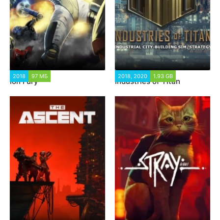
2018
97 МБ
10 659
2018, 2020
1.93 GB
15 508
Ion Fury
Industries of Titan