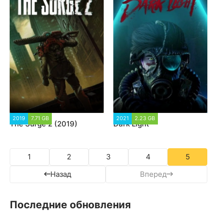
2019
7.71 GB
23 090
2021
2.23 GB
6 905
The Surge 2 (2019)
Dark Light
1
2
3
4
5
Назад
Вперед
Последние обновления