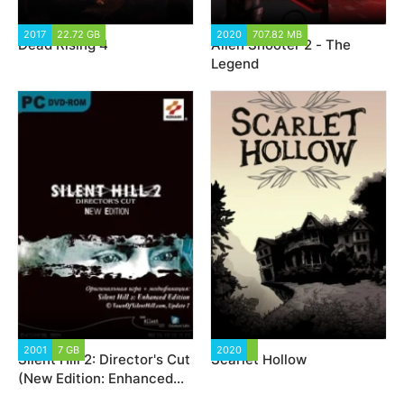
2017
22.72 GB
23 996
2020
707.82 MB
1 924
Dead Rising 4
Alien Shooter 2 - The
Legend
2001
7 GB
2 537
2020
2 140
Silent Hill 2: Director's Cut
Scarlet Hollow
(New Edition: Enhanced
Edition)