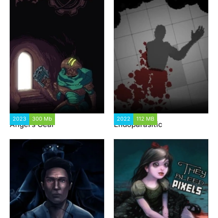
2023
300 Mb
4 100
2022
112 MB
1 915
Angel's Gear
Endoparasitic