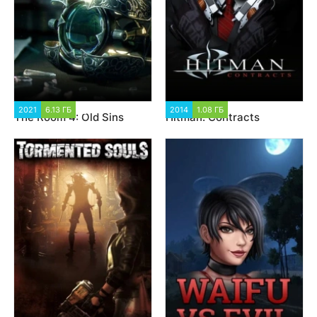
2021
6.13 ГБ
1 636
2014
1.08 ГБ
2 722
The Room 4: Old Sins
Hitman: Contracts