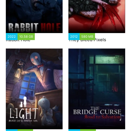
2022
10.58 GB
1 871
2012
580 MB
9 638
Rabbit Hole
They Bleed Pixels