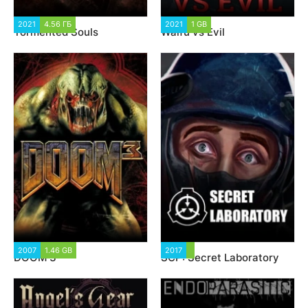
2021
4.56 ГБ
1 632
2021
1 GB
2 375
Tormented Souls
Waifu vs Evil
2007
1.46 GB
5 145
2017
5 343
DOOM 3
SCP: Secret Laboratory