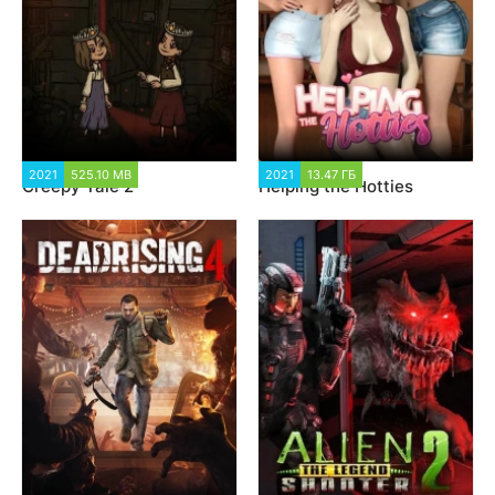
2021
525.10 MB
1 344
2021
13.47 ГБ
12 582
Creepy Tale 2
Helping the Hotties