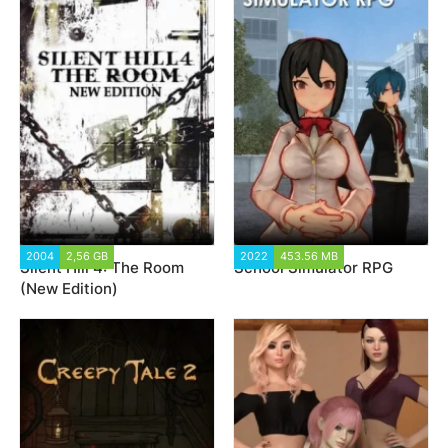
2004
2,56 GB
2 424
2022
453.56 MB
2 043
Silent Hill 4: The Room
School Simulator RPG
(New Edition)