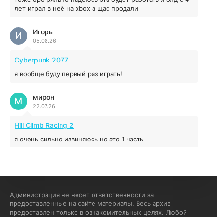
04.12.2025
лет играл в неё на xbox а щас продали
Игорь
Red Chaos - The Strict Order
И
05.08.26
5.43 ГБ
2025
04.12.2025
Cyberpunk 2077
я вообще буду первый раз играть!
Prey
мирон
16.95 ГБ
2017
М
22.07.26
04.12.2025
Hill Climb Racing 2
я очень сильно извиняюсь но это 1 часть
кочегар женских пись
К
15.07.26
EA Sports UFC 4
Администрация не несет ответственности за
предоставленные на сайте материалы. Весь архив
если эта для пс а не для пк какого лешего вы пишите
предоставлен только в ознакомительных целях. Любой
на пк !!!!! Сука ебланойды космические вы напишите