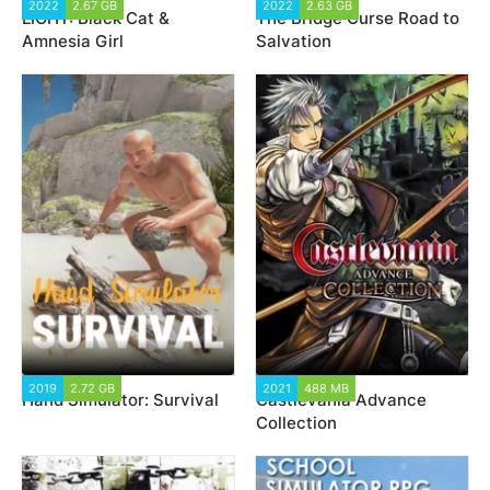
2022
2.67 GB
1 898
2022
2.63 GB
1 649
LIGHT: Black Cat &
The Bridge Curse Road to
Amnesia Girl
Salvation
2019
2.72 GB
4 683
2021
488 MB
2 045
Hand Simulator: Survival
Castlevania Advance
Collection