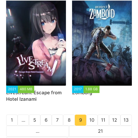
2021
480 MB
2 416
2017
1.88 GB
8 294
Livestream: Escape from
Zomborg
Hotel Izanami
1
...
5
6
7
8
9
10
11
12
13
...
21