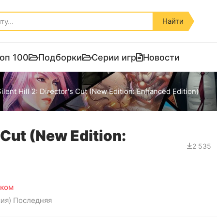
Найти
оп 100
Подборки
Серии игр
Новости
ilent Hill 2: Director's Cut (New Edition: Enhanced Edition)
s Cut (New Edition:
2 535
ском
сия) Последняя