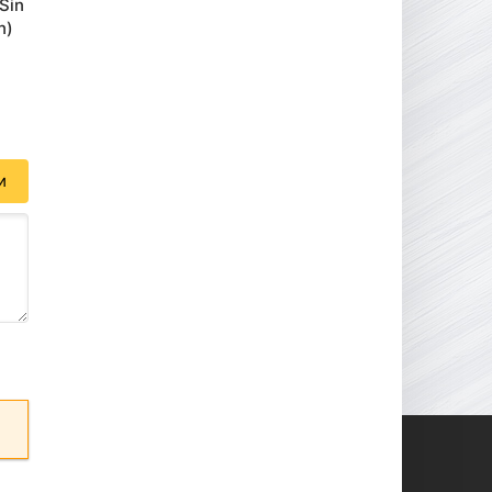
 Sin
n)
и