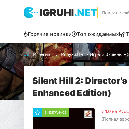
IGRUHI
.NET
Горячие новинки
Топ ожидаемых!
Т
Игры на ПК | Игрухи.Нет
»
Игры
»
Экшены
» S
Silent Hill 2: Director'
Enhanced Edition)
v 1.0 на Рус
В ИЗБРАННОЕ
(Полная вер