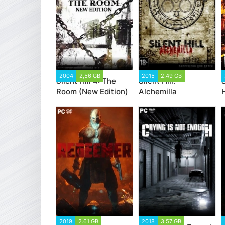
2004
2,56 GB
2015
2.49 GB
Silent Hill 4: The
Silent Hill:
S
Room (New Edition)
Alchemilla
2019
2.61 GB
2018
3.57 GB