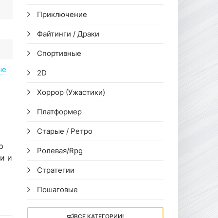
Приключение
Файтинги / Драки
Спортивные
ые
2D
Хоррор (Ужастики)
Платформер
Старые / Ретро
р
Ролевая/Rpg
и и
Стратегии
Пошаговые
ВСЕ КАТЕГОРИИ!