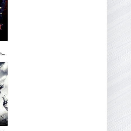
16.95 ГБ
2017
04.12.2025
ed