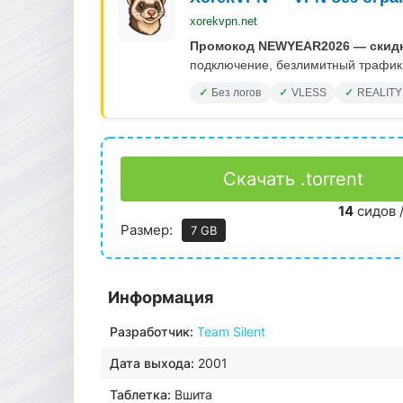
xorekvpn.net
Промокод NEWYEAR2026 — скидк
подключение, безлимитный трафик.
Без логов
VLESS
REALITY
Скачать .torrent
14
сидов 
Размер:
7 GB
Информация
Разработчик:
Team Silent
Дата выхода:
2001
Таблетка:
Вшита