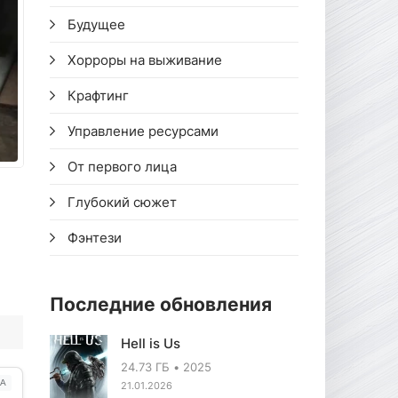
Будущее
Хорроры на выживание
Крафтинг
Управление ресурсами
От первого лица
Глубокий сюжет
Фэнтези
Последние обновления
Hell is Us
24.73 ГБ
2025
А
21.01.2026