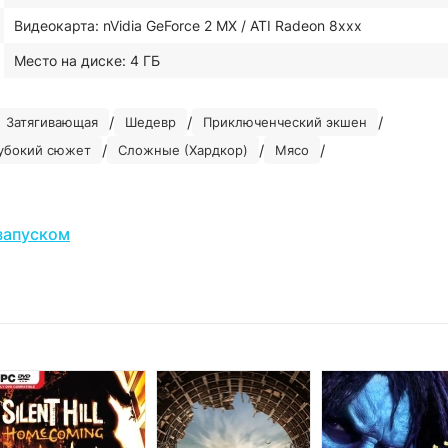
Видеокарта: nVidia GeForce 2 MX / ATI Radeon 8xxx
Место на диске: 4 ГБ
/
/
/
Затягивающая
Шедевр
Приключенческий экшен
/
/
/
убокий сюжет
Сложные (Хардкор)
Мясо
запуском