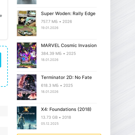
Super Woden: Rally Edge
ое
757.7 МБ
2026
19.01.2026
MARVEL Cosmic Invasion
384.39 МБ
2025
18.01.2026
Terminator 2D: No Fate
618.3 МБ
2025
18.01.2026
X4: Foundations (2018)
13.73 GB
2018
05.12.2025