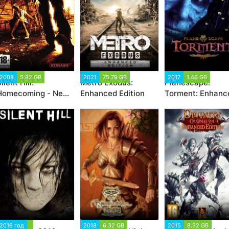
2008
5.82 GB
2021
75.79 GB
2017
1.46 GB
ilent Hill:
Metro Exodus:
Planescape:
Homecoming - New
Enhanced Edition
Torment: Enhanc
Edition (2008)
Edition
2016 год
2018
6.32 GB
2015
8.92 GB