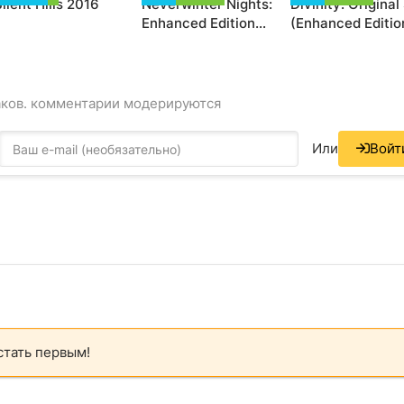
ilent Hills 2016
Neverwinter Nights:
Divinity: Original
Enhanced Edition
(Enhanced Editio
(2018)
аков. комментарии модерируются
Или
Войт
стать первым!