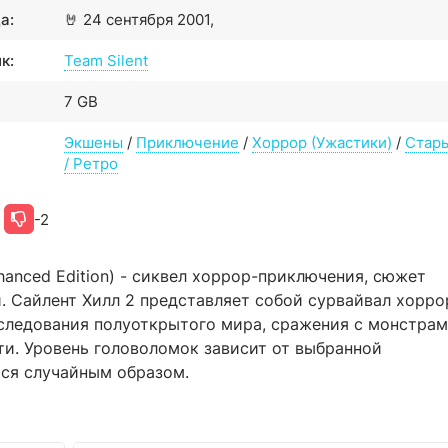
а:
🤘
24 сентября 2001,
к:
Team Silent
7 GB
Экшены
/
Приключение
/
Хоррор (Ужастики)
/
Стар
/ Ретро
-2
: Enhanced Edition) - сиквел хоррор-приключения, сюжет
й. Сайлент Хилл 2 представляет собой сурвайвал хорро
сследования полуоткрытого мира, сражения с монстрам
ти. Уровень головоломок зависит от выбранной
ся случайным образом.