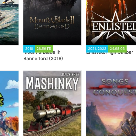
2018
28.59 ГБ
44 684
2021, 2022
24.98 GB
12 
Mount & Blade II:
Enlisted: High Caliber
Bannerlord (2018)