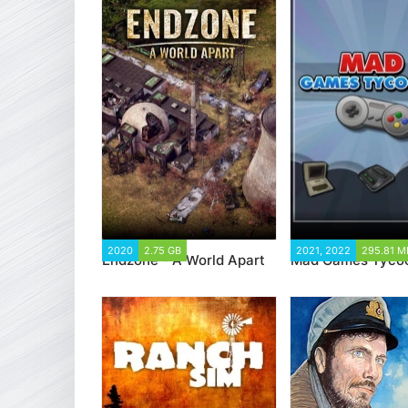
2020
2.75 GB
12 377
2021, 2022
295.81 М
Endzone - A World Apart
Mad Games Tyco