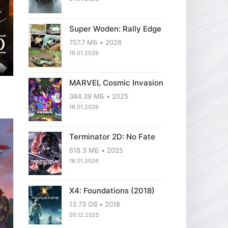
Super Woden: Rally Edge
757.7 МБ
2026
19.01.2026
202
MARVEL Cosmic Invasion
384.39 МБ
2025
18.01.2026
Terminator 2D: No Fate
618.3 МБ
2025
18.01.2026
X4: Foundations (2018)
13.73 GB
2018
05.12.2025