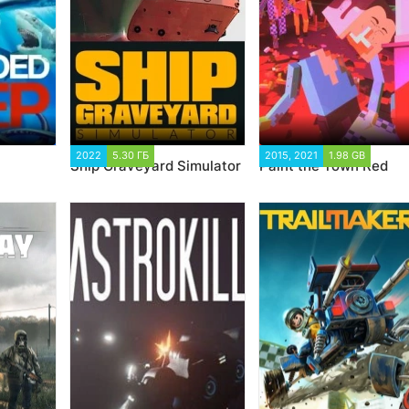
9 551
2022
5.30 ГБ
2 800
2015, 2021
1.98 GB
47 27
Ship Graveyard Simulator
Paint the Town Red