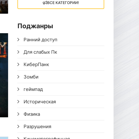
ВСЕ КАТЕГОРИИ!
6
Поджанры
Ранний доступ
Для слабых Пк
КиберПанк
Зомби
геймпад
Историческая
Физика
Разрушения
 730
Кинематографичная