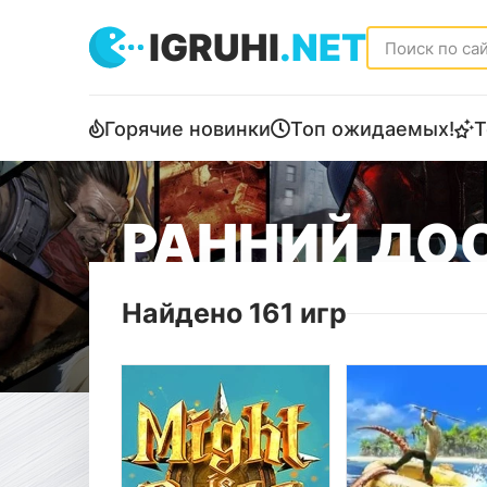
IGRUHI
.NET
Горячие новинки
Топ ожидаемых!
Т
РАННИЙ ДО
Найдено 161 игр