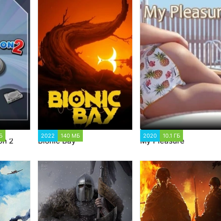
Б
5 389
2022
140 МБ
1 434
2020
10.1 ГБ
17 808
on 2
Bionic Bay
My Pleasure