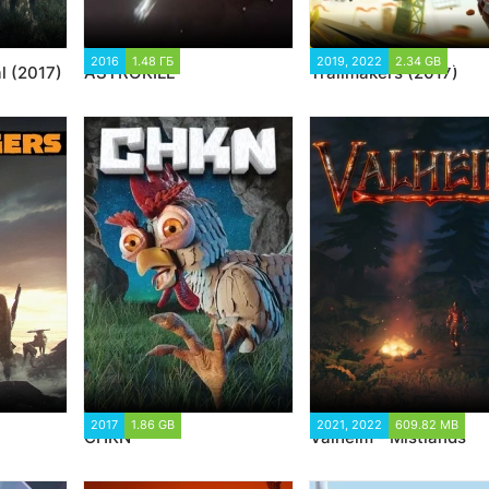
93
2016
1.48 ГБ
10 338
2019, 2022
2.34 GB
13 82
l (2017)
ASTROKILL
Trailmakers (2017)
4
2017
1.86 GB
28 398
2021, 2022
609.82 MB
CHKN
Valheim - Mistlands
25