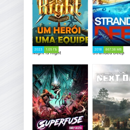
2023
1.05 ГБ
3 720
2018
867.38 MB
29
Might is Right
Stranded Deep