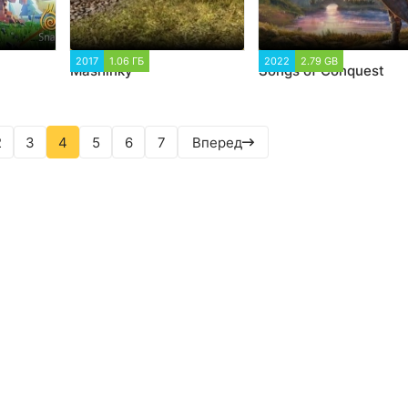
26 776
2017
1.06 ГБ
9 084
2022
2.79 GB
2 892
Mashinky
Songs of Conquest
2
3
4
5
6
7
Вперед