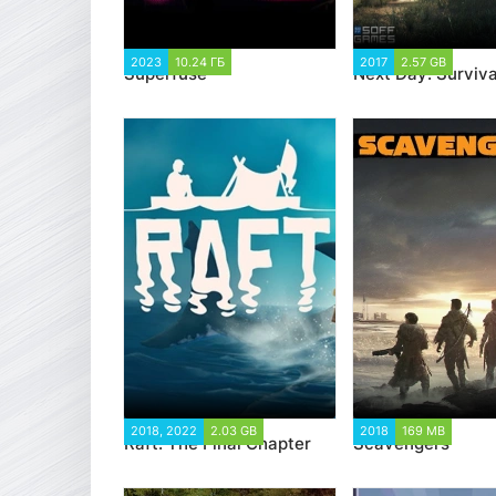
2023
10.24 ГБ
1 379
2017
2.57 GB
55 5
Superfuse
Next Day: Surviva
2018, 2022
2.03 GB
44 409
2018
169 MB
29 92
Raft: The Final Chapter
Scavengers