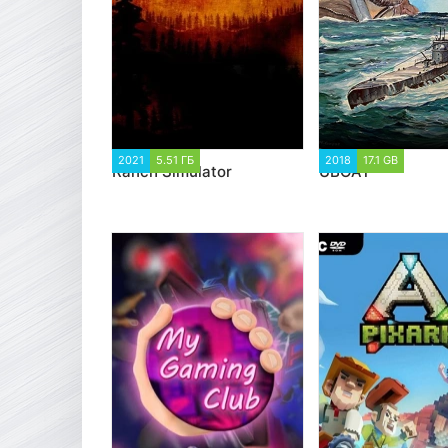
2021
5.51 ГБ
4 031
2018
17.1 GB
27 125
Ranch Simulator
UBOAT