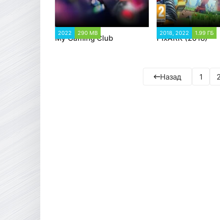
2022
290 MB
5 166
2018, 2022
1.99 ГБ
My Gaming Club
PixARK (2018)
Назад
1