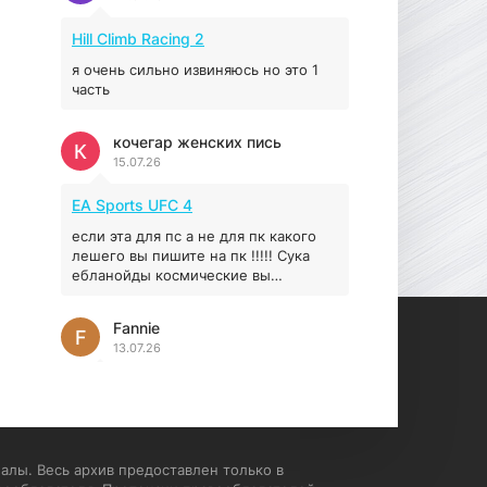
Prey
Hill Climb Racing 2
16.95 ГБ
2017
04.12.2025
я очень сильно извиняюсь но это 1
часть
кочегар женских пись
К
15.07.26
EA Sports UFC 4
если эта для пс а не для пк какого
лешего вы пишите на пк !!!!! Сука
ебланойды космические вы
напишите блять на пк с
установлением Эмулятора сука
Fannie
калеки на мозг блять последней
F
13.07.26
стадии
My Summer Car
Раменбет — место, где азарт
подаётся «аль денте», где каждый
спин — как идеальная лапша. Подача
алы. Весь архив предоставлен только в
— быстро, горячо и честно —