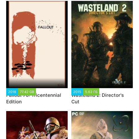
2018
77.42 GB
2015
5.62 ГБ
Fallout 76: Tricentennial
Wasteland 2: Director's
Edition
Cut