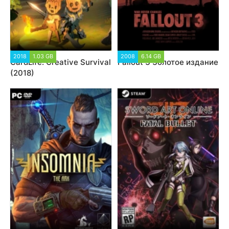
2018
1.03 GB
2008
6.14 GB
CardLife: Creative Survival
Fallout 3 Золотое издание
(2018)