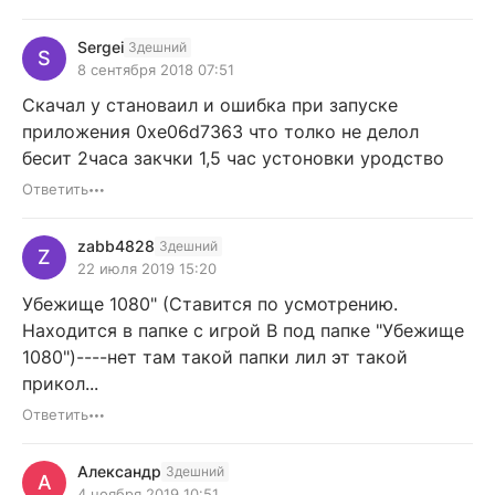
Sergei
Здешний
S
8 сентября 2018 07:51
Скачал у становаил и ошибка при запуске
приложения 0xe06d7363 что толко не делол
бесит 2часа закчки 1,5 час устоновки уродство
Ответить
zabb4828
Здешний
Z
22 июля 2019 15:20
Убежище 1080" (Ставится по усмотрению.
Находится в папке с игрой В под папке "Убежище
1080")----нет там такой папки лил эт такой
прикол...
Ответить
Александр
Здешний
А
4 ноября 2019 10:51