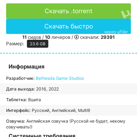
Скачать .torrent
Скачать быстро
через uFiler
11
сидов /
10
личеров /
скачали:
29391
Размер:
23.6 GB
Информация
Разработчик:
Bethesda Game Studios
Дата выхода:
2016, 2022
Таблетка:
Вшита
Интерфейс:
Русский, Английский, Multi9
Озвучка:
Английская озвучка (Русской не будет, некому
озвучивать!)
Системные требования