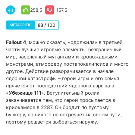
258,5
-157,5
4.1
88 / 100
METACRITIC
Fallout 4
, можно сказать, «одолжила» в третьей
части лучшие игровые элементы: безграничный
мир, населенный мутантами и кровожадными
монстрами, атмосферу постапокалипсиса и много
другое. Действие разворачивается в начале
ядерной катастрофы – герой игры и его семья
прячется от последствий ядерного взрыва в
«
Убежище 111
». Вступительный ролик
заканчивается тем, что герой просыпается в
криокамере в 2287. Он бродит по пустому
бункеру, но никого не встречает на своем пути,
поэтому решается выбраться наружу.