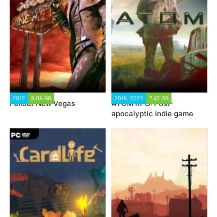
2012
9.09 GB
2019, 2022
7.45 GB
Fallout New Vegas
ATOM RPG: Post-
apocalyptic indie game