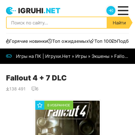
IGRUHI
.NET
Найти
Горячие новинки
Топ ожидаемых!
Топ 100
Подбор
Игры на ПК | Игрухи.Нет
»
Игры
»
Экшены
» Fallout 4
Fallout 4 + 7 DLC
138 491
6
В ИЗБРАННОЕ