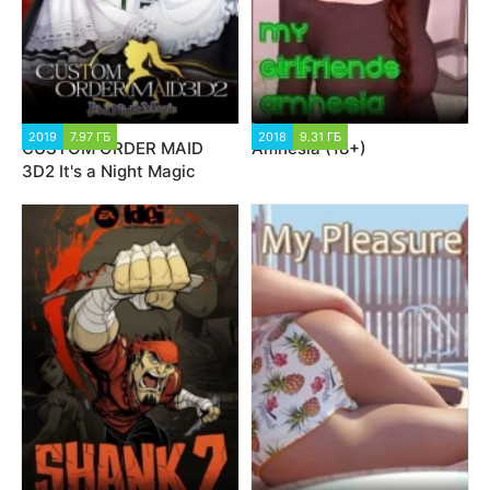
2019
7.97 ГБ
2018
9.31 ГБ
CUSTOM ORDER MAID
Amnesia (18+)
3D2 It's a Night Magic