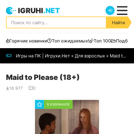
IGRUHI
.NET
Найти
Горячие новинки
Топ ожидаемых!
Топ 100
Подбор
Игры на ПК | Игрухи.Нет
»
Для взрослых
» Maid to Please (18+)
Maid to Please (18+)
16 977
0
В ИЗБРАННОЕ