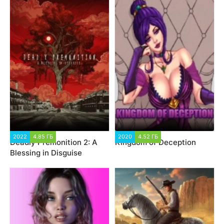
2022
4.85 ГБ
2020
4.52 ГБ
Deadly Premonition 2: A
Kingdom of Deception
Blessing in Disguise