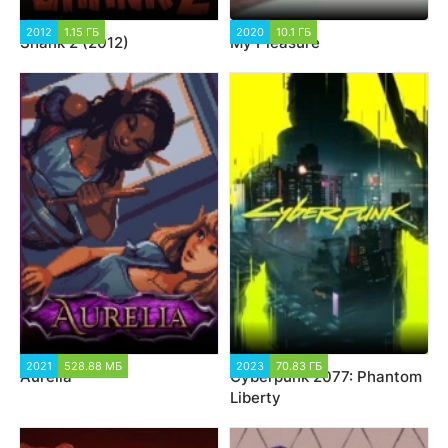
2012
1.15 ГБ
2020
10.1 ГБ
Shank 2 (2012)
My Pleasure
2021
528.88 МБ
2023
70.83 ГБ
Aurelia
Cyberpunk 2077: Phantom
Liberty