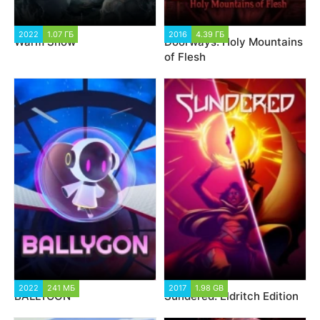
2022
1.07 ГБ
2016
4.39 ГБ
Warm Snow
Doorways: Holy Mountains
of Flesh
2022
241 МБ
2017
1.98 GB
BALLYGON
Sundered: Eldritch Edition