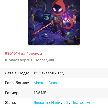
9801014 на Русском
(Полная версия) Последняя
Дата выхода:
🤘
6 января 2022,
Разработчик:
Maetdol Games
Размер:
136 МБ
Жанр:
Экшены
/
Инди
/
2D
/
Платформер