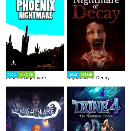
2023
14.42 GB
2022
135 MB
Phoenix Nightmare
Nightmare of Decay