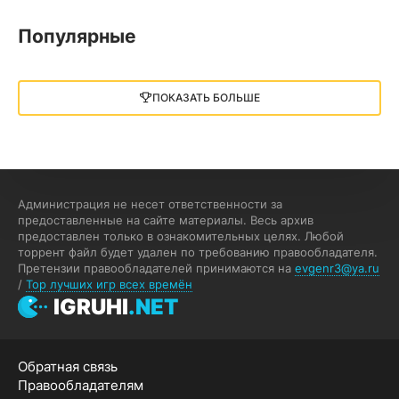
05.12.2025
Популярные
Little Nightmares III
13 ГБ
2025
ПОКАЗАТЬ БОЛЬШЕ
05.12.2025
illWill
4.96 ГБ
2023
04.12.2025
Администрация не несет ответственности за
предоставленные на сайте материалы. Весь архив
предоставлен только в ознакомительных целях. Любой
MAFIA: THE OLD COUNTRY
торрент файл будет удален по требованию правообладателя.
Претензии правообладателей принимаются на
evgenr3@ya.ru
44.98 ГБ
2025
/
Top лучших игр всех времён
04.12.2025
IGRUHI
.NET
Red Chaos - The Strict Order
Обратная связь
5.43 ГБ
2025
Правообладателям
04.12.2025