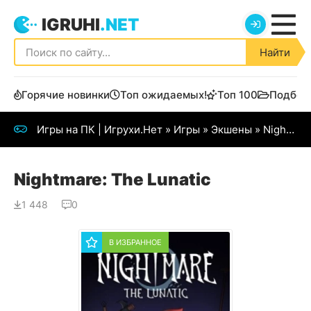
IGRUHI
.NET
Найти
Горячие новинки
Топ ожидаемых!
Топ 100
Подбор
Игры на ПК | Игрухи.Нет
»
Игры
»
Экшены
» Nightmare: The Lunatic
Nightmare: The Lunatic
1 448
0
В ИЗБРАННОЕ