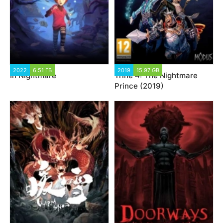
2022
6.51 ГБ
2019
15.97 GB
In Nightmare
Trine 4: The Nightmare
Prince (2019)