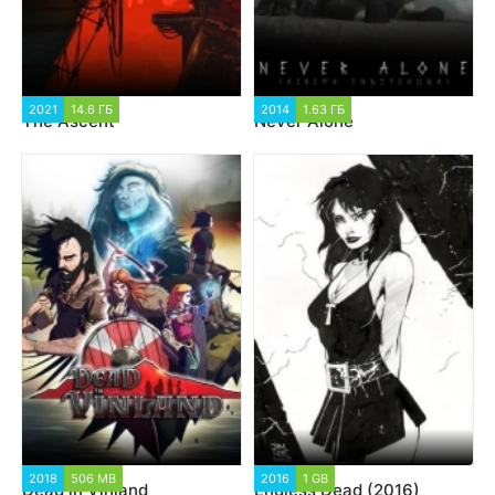
2021
14.6 ГБ
2014
1.63 ГБ
The Ascent
Never Alone
2018
506 MB
2016
1 GB
Dead in Vinland
Endless Dead (2016)