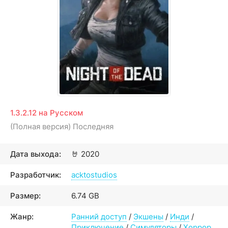
1.3.2.12 на Русском
(Полная версия) Последняя
Дата выхода:
🤘
2020
Разработчик:
acktostudios
Размер:
6.74 GB
Жанр:
Ранний доступ
/
Экшены
/
Инди
/
Приключение
/
Симуляторы
/
Хоррор