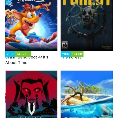
2021
14.02 GB
2016
1.14 GB
Crash Bandicoot 4: It’s
The Forest
About Time