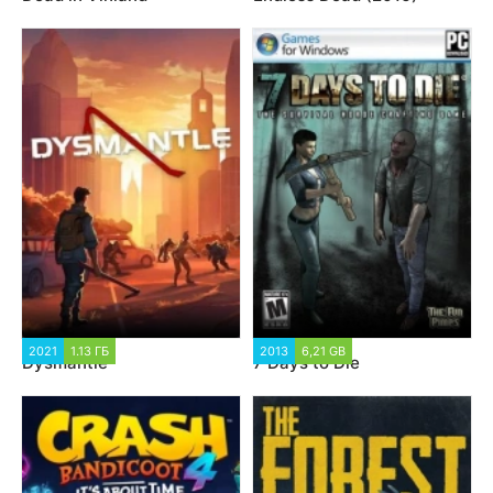
2021
1.13 ГБ
2013
6,21 GB
Dysmantle
7 Days to Die