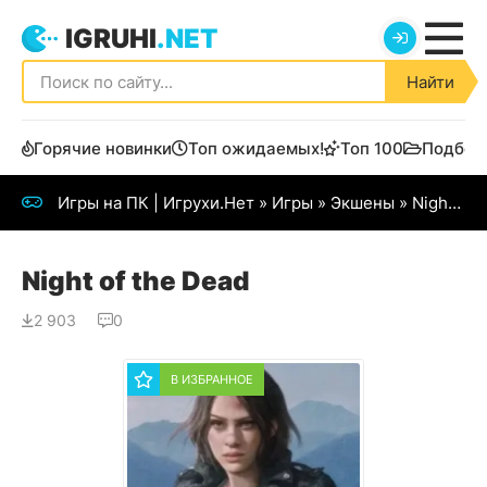
IGRUHI
.NET
Найти
Горячие новинки
Топ ожидаемых!
Топ 100
Подбор
Игры на ПК | Игрухи.Нет
»
Игры
»
Экшены
» Night of the Dead
Night of the Dead
2 903
0
В ИЗБРАННОЕ