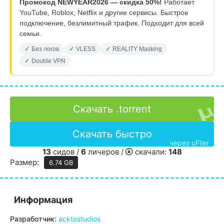
Промокод NEWYEAR2026 — скидка 50%!
Работает
YouTube, Roblox, Netflix и другие сервисы. Быстрое
подключение, безлимитный трафик. Подходит для всей
семьи.
Без логов
VLESS
REALITY Masking
Double VPN
Скачать .torrent
Скачать быстро
через uFiler
13
сидов /
6
личеров /
скачали:
148
Размер:
6.74 GB
Информация
Разработчик:
acktostudios