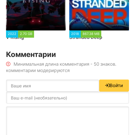
2022
2.70 GB
2018
867.38 MB
V Rising
Stranded Deep
Комментарии
Минимальная длина комментария - 50 знаков.
комментарии модерируются
Войти