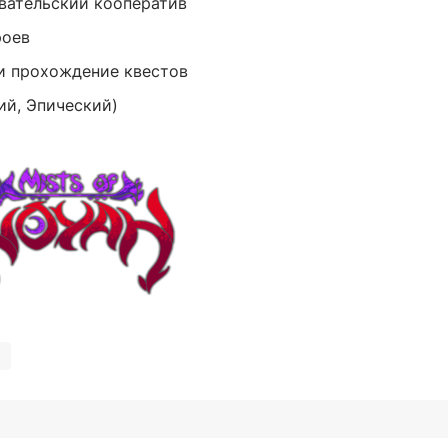
овательский кооператив
роев
и прохождение квестов
ий, Эпический)