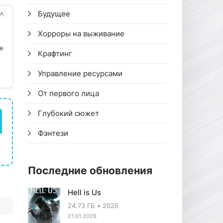
Будущее
А
Хорроры на выживание
ое
Крафтинг
Управление ресурсами
От первого лица
Глубокий сюжет
Фэнтези
Последние обновления
Hell is Us
24.73 ГБ
2025
21.01.2026