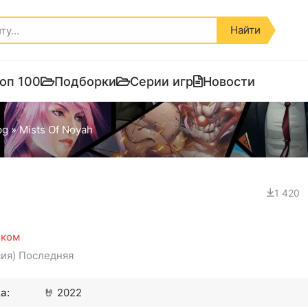
Найти
оп 100
Подборки
Серии игр
Новости
pg
» Mists Of Noyah
1 420
ском
сия) Последняя
а:
🤘
2022