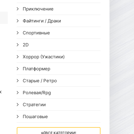
Приключение
Файтинги / Драки
Спортивные
2D
Хоррор (Ужастики)
Платформер
ь
Старые / Ретро
х
Ролевая/Rpg
Стратегии
Пошаговые
ВСЕ КАТЕГОРИИ!