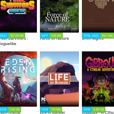
2022
187.09 МБ
2017
439 MB
2018, 2022
96.7 МБ
ixel Survivors :
Force of Nature
Grim Nights
Roguelike
2018
1,40 GB
2016
114 MB
2019
4.99 GB
Eden Rising:
Life in Bunker
Gibbous - A Cthu