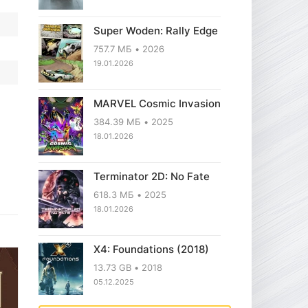
Super Woden: Rally Edge
757.7 МБ
2026
19.01.2026
MARVEL Cosmic Invasion
384.39 МБ
2025
18.01.2026
Terminator 2D: No Fate
618.3 МБ
2025
18.01.2026
X4: Foundations (2018)
13.73 GB
2018
05.12.2025