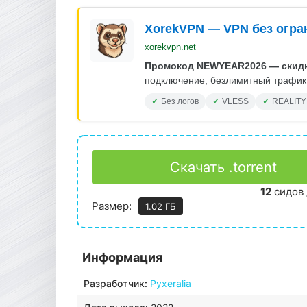
XorekVPN — VPN без огра
xorekvpn.net
Промокод NEWYEAR2026 — скидк
подключение, безлимитный трафик.
Без логов
VLESS
REALITY
Скачать .torrent
12
сидов 
Размер:
1.02 ГБ
Информация
Разработчик:
Pyxeralia