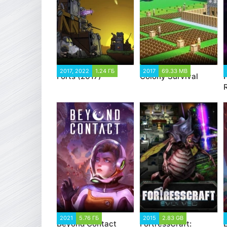
2017, 2022
1.24 ГБ
2017
69.33 MB
Forts (2017)
Colony Survival
P
2021
5.76 ГБ
2015
2.83 GB
Beyond Contact
FortressCraft: