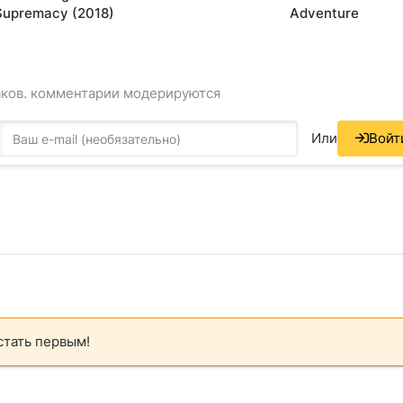
Supremacy (2018)
Adventure
аков. комментарии модерируются
Или
Войт
стать первым!