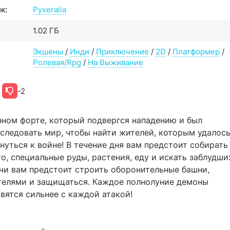
к:
Pyxeralia
1.02 ГБ
Экшены
/
Инди
/
Приключение
/
2D
/
Платформер
/
Ролевая/Rpg
/
На Выживание
-2
енном форте, который подвергся нападению и был
следовать мир, чтобы найти жителей, которым удалос
нуться к войне! В течение дня вам предстоит собирать
то, специальные руды, растения, еду и искать заблудши
очи вам предстоит строить оборонительные башни,
телями и защищаться. Каждое полнолуние демоны
вятся сильнее с каждой атакой!