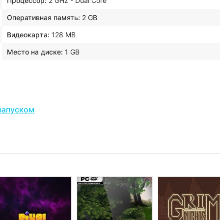
Процессор:
2 GHz - Dual Core
Оперативная память:
2 GB
Видеокарта:
128 MB
Место на диске:
1 GB
запуском