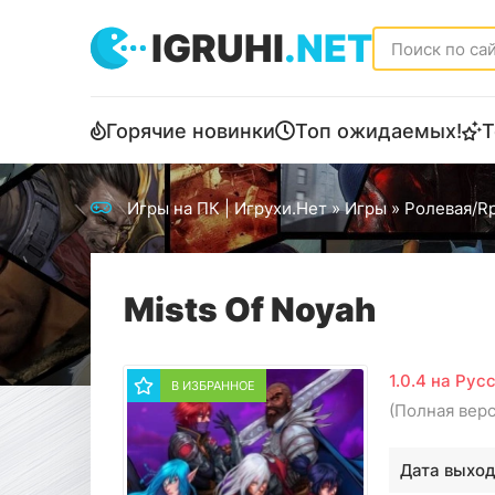
IGRUHI
.NET
Горячие новинки
Топ ожидаемых!
Т
Игры на ПК | Игрухи.Нет
»
Игры
»
Ролевая/R
Mists Of Noyah
1.0.4 на Рус
В ИЗБРАННОЕ
(Полная вер
Дата выход