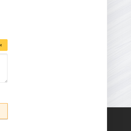
16.95 ГБ
2017
04.12.2025
и