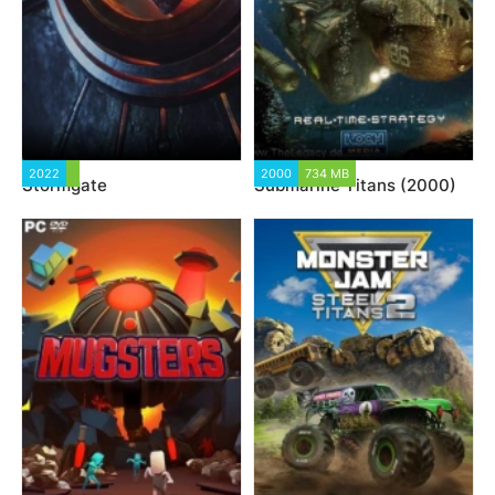
2022
2000
734 MB
Stormgate
Submarine Titans (2000)