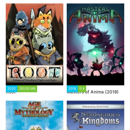
2020
281.02 МБ
2018
0.4
Root
Masters of Anima (2018)