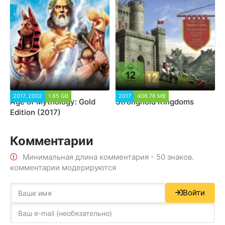
2017, 2002
1.65 GB
2017
406.78 MB
Age of Mythology: Gold
Stronghold Kingdoms
Edition (2017)
Комментарии
Минимальная длина комментария - 50 знаков.
комментарии модерируются
Войти