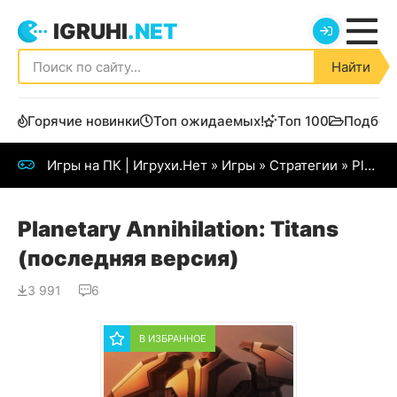
IGRUHI
.NET
Найти
Горячие новинки
Топ ожидаемых!
Топ 100
Подбор
Игры на ПК | Игрухи.Нет
»
Игры
»
Стратегии
» Planetary Annihilation: Titans
Planetary Annihilation: Titans
(последняя версия)
3 991
6
В ИЗБРАННОЕ