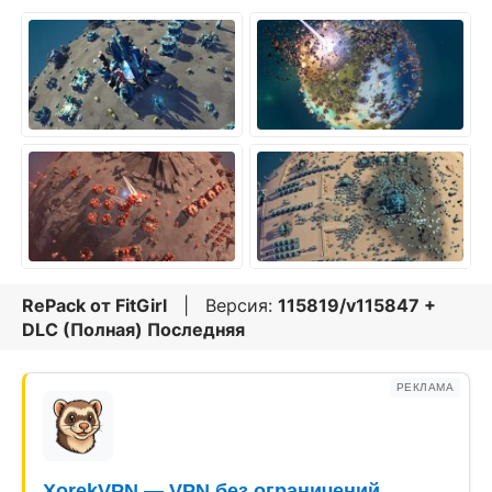
RePack от
FitGirl
| Версия:
115819/v115847 +
DLC (Полная) Последняя
РЕКЛАМА
XorekVPN — VPN без ограничений.