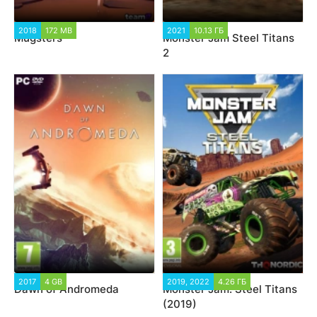
2018
172 MB
2021
10.13 ГБ
Mugsters
Monster Jam Steel Titans
2
2017
4 GB
2019, 2022
4.26 ГБ
Dawn of Andromeda
Monster Jam: Steel Titans
(2019)