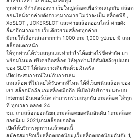
สำหรับเหล่า นักพนัน,นักลงทุน
ทุกท่าน ที่กำลังมองหา เว็บใหญ่สล็อตเพื่อร่วมสนุกกับ สล็อต
ออนไลน์จากค่ายดังต่างๆมากมาย ไม่ว่าจะเป็น สล็อตพีจี ,
XoSLOT , JOKERSLOT และค่ายสล็อตออนไลน์ ค่ายดัง
อื่นๆอีกมากมาย เว็บเดียวรวมสล็อตทุกค่าย
มีเกมให้เลือกเล่นมากกว่า 1,000 เกม 1,000 รูปแบบ มี เกม
สล็อตแตกหนัก
ให้ทุกท่านได้ร่วมสนุกและทำกำไรได้อย่างไร้ขีดจำกัด มา
พร้อมโหมด ฟรีเครดิตสล็อต ให้ทุกท่านได้สัมผัสถึงรูปแบบ
ของ SLOT ได้ก่อนวางเดิมพันด้วยเงินจริง
เปิดประสบการณ์ใหม่กับการเล่น
เกมสล็อต ที่ไม่เคยได้รับจากที่ไหน ได้ที่เว็บพนันสล็อต ของ
เรา สล็อตมือถือ,เกมสล็อตมือถือ ที่เปิดให้บริการบนระบบ
Internet,อินเทอร์เน็ต สามารถร่วมสนุกกับ เกมสล็อต ได้ทุก
ที่ ทุกเวลา ตลอด 24
ชม. เกมสล็อตยอดนิยม,เกมสล็อตยอดนิมอันดับ 1,เกมสล็อต
ยอดนิยม 2021,เกมสล็อตยอดฮิต
เปิดให้บริการทุกท่านแล้วตอนนี้
สมัครสมาชิกเว็บสล็อตยอดนิยม,เว็บสล็อตยอดนิยมอันดับ 1,