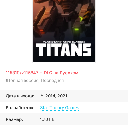
115819/v115847 + DLC на Русском
(Полная версия) Последняя
Дата выхода:
🤘
2014, 2021
Разработчик:
Star Theory Games
Размер:
1.70 ГБ