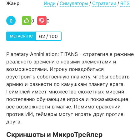
Жанр:
Инди
/
Симуляторы
/
Стратегии
/
RTS
0
0
0
62 / 100
METACRITIC
Planetary Annihilation: TITANS - стратегия в режиме
реального времени с новыми элементами и
возможностями. Игроку понадобиться
обустроить собственную планету, чтобы собрать
армию и разнести по камушкам планету врага.
Геймплей имеет множество сюжетных миссий,
постепенно обучающие игрока и показывающие
все возможности в матче. Помимо сражений
против ИИ, геймеры могут играть друг против
друга.
Скриншоты и МикроТрейлер