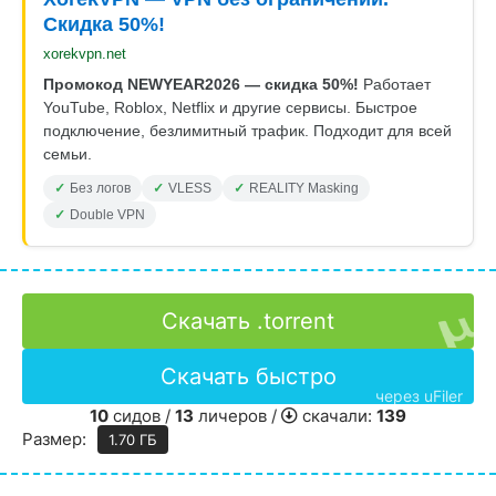
Скидка 50%!
xorekvpn.net
Промокод NEWYEAR2026 — скидка 50%!
Работает
YouTube, Roblox, Netflix и другие сервисы. Быстрое
подключение, безлимитный трафик. Подходит для всей
семьи.
Без логов
VLESS
REALITY Masking
Double VPN
Скачать .torrent
Скачать быстро
через uFiler
10
сидов /
13
личеров /
скачали:
139
Размер:
1.70 ГБ