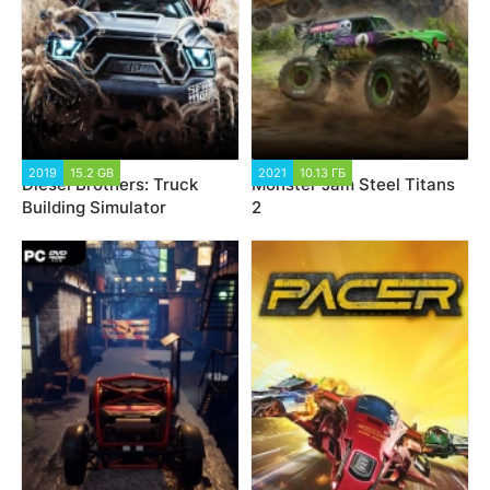
2019
15.2 GB
2021
10.13 ГБ
Diesel Brothers: Truck
Monster Jam Steel Titans
Building Simulator
2