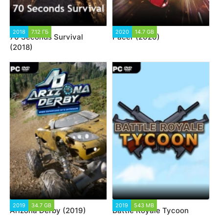
2018
7.12 ГБ
2020
14.7 GB
70 Seconds Survival
Pacer (2020)
(2018)
2019
34.7 GB
2019
543 MB
Arizona Derby (2019)
Battle Royale Tycoon