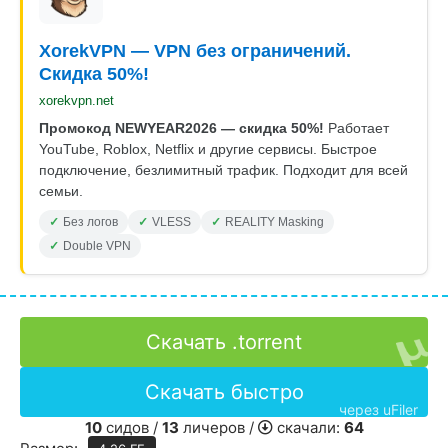
XorekVPN — VPN без ограничений.
Скидка 50%!
xorekvpn.net
Промокод NEWYEAR2026 — скидка 50%!
Работает
YouTube, Roblox, Netflix и другие сервисы. Быстрое
подключение, безлимитный трафик. Подходит для всей
семьи.
Без логов
VLESS
REALITY Masking
Double VPN
Скачать .torrent
Скачать быстро
через uFiler
10
сидов /
13
личеров /
скачали:
64