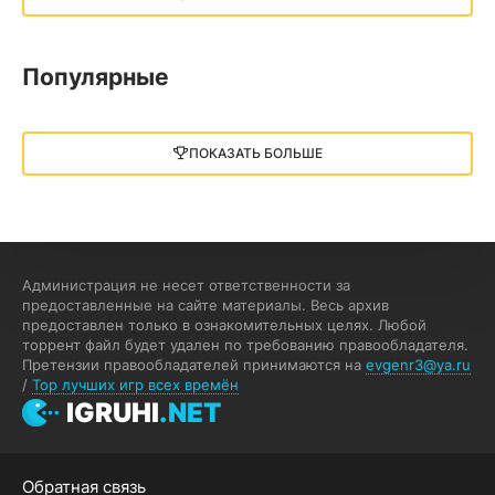
13.73 GB
2018
05.12.2025
Популярные
Little Nightmares III
13 ГБ
2025
ПОКАЗАТЬ БОЛЬШЕ
05.12.2025
illWill
4.96 ГБ
2023
04.12.2025
Администрация не несет ответственности за
предоставленные на сайте материалы. Весь архив
предоставлен только в ознакомительных целях. Любой
MAFIA: THE OLD COUNTRY
торрент файл будет удален по требованию правообладателя.
Претензии правообладателей принимаются на
evgenr3@ya.ru
44.98 ГБ
2025
/
Top лучших игр всех времён
04.12.2025
IGRUHI
.NET
Red Chaos - The Strict Order
Обратная связь
5.43 ГБ
2025