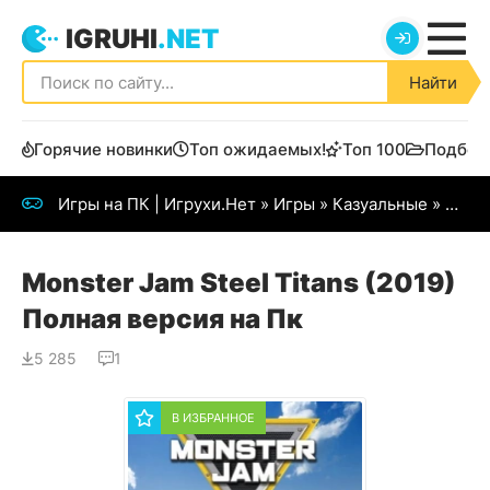
IGRUHI
.NET
Найти
Горячие новинки
Топ ожидаемых!
Топ 100
Подбор
Игры на ПК | Игрухи.Нет
»
Игры
»
Казуальные
» Monster Jam: Steel Titans (2019)
Monster Jam Steel Titans (2019)
Полная версия на Пк
5 285
1
В ИЗБРАННОЕ