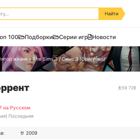
Найти
оп 100
Подборки
Серии игр
Новости
лятор жизни
» The Sims 3 / Симс 3 (Оригинал)
оррент
59 728
37 на Русском
сия) Последняя
а:
🤘
2009