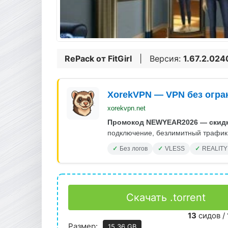
RePack от
FitGirl
| Версия:
1.67.2.02
XorekVPN — VPN без огра
xorekvpn.net
Промокод NEWYEAR2026 — скидк
подключение, безлимитный трафик.
Без логов
VLESS
REALITY
Скачать .torrent
13
сидов /
Размер:
15.36 GB