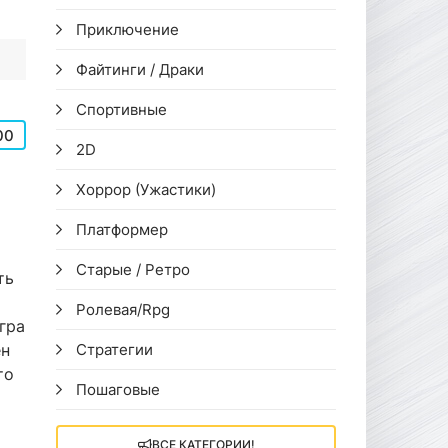
Приключение
Файтинги / Драки
Спортивные
00
2D
Хоррор (Ужастики)
Платформер
Старые / Ретро
ть
Ролевая/Rpg
гра
ен
Стратегии
то
Пошаговые
ВСЕ КАТЕГОРИИ!