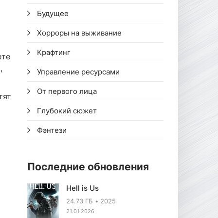
Будущее
Хорроры на выживание
Крафтинг
ете
,
Управление ресурсами
От первого лица
тят
Глубокий сюжет
Фэнтези
Последние обновления
Hell is Us
24.73 ГБ
2025
21.01.2026