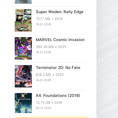
Super Woden: Rally Edge
757.7 МБ
2026
19.01.2026
MARVEL Cosmic Invasion
384.39 МБ
2025
18.01.2026
Terminator 2D: No Fate
618.3 МБ
2025
18.01.2026
X4: Foundations (2018)
13.73 GB
2018
05.12.2025