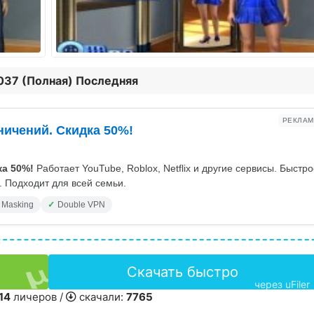
4037 (Полная) Последняя
РЕКЛАМ
ничений. Скидка 50%!
а 50%!
Работает YouTube, Roblox, Netflix и другие сервисы. Быстр
 Подходит для всей семьи.
 Masking
Double VPN
Скачать быстро
через uFiler
14
личеров /
скачали:
7765