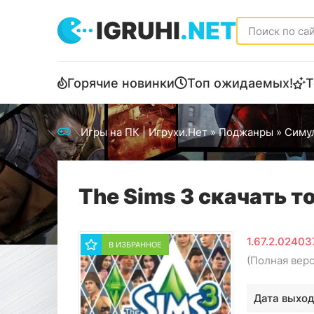
IGRUHI
.NET
Горячие новинки
Топ ожидаемых!
Т
Игры на ПК | Игрухи.Нет
»
Поджанры
»
Симу
The Sims 3 скачать т
1.67.2.0240
В ИЗБРАННОЕ
(Полная вер
Дата выход