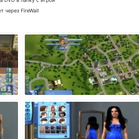
а DVD в папку с игрой
 через FireWall