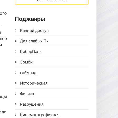
ого
Поджанры
о
Ранний доступ
в
олее
Для слабых Пк
и
КиберПанк
Зомби
геймпад
Историческая
Физика
ицы
Разрушения
или
Кинематографичная