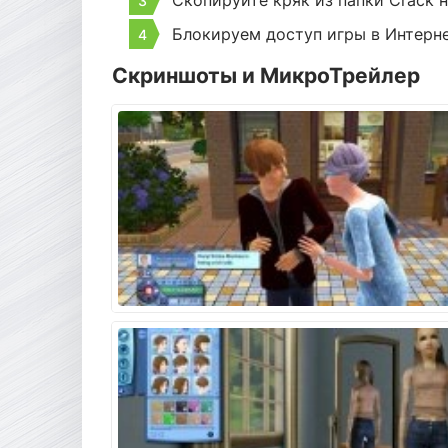
Скопируйте кряк из папки Crack н
Блокируем доступ игры в Интернет
Скриншоты и МикроТрейлер