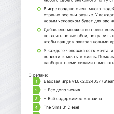
любого своего знакомого по ту ст
В игре создано очень много люде
странно все они разные. У каждо
новым человеком будет для вас 
Добавлено множество новых возм
поклеить новые обои, покрасить 
чтобы ваш дом заиграл новыми к
У каждого человека есть мечта, 
воплотить мечты в жизнь. Помочь
наоборот всеми силами помешать 
О репаке:
Базовая игра v1.67.2.024037 (Stea
+ Все дополнения
+ Всё содержимое магазина
The Sims 3: Diesel