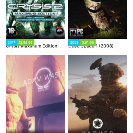
2017
12.96 GB
2008
3.01 GB
Crysis Maximum Edition
Dead Space 1 (2008)