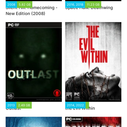
2008
5.82 GB
2016, 2018
11.23 GB
Silent Hill: Homecoming -
Space Hulk: Deathwing
New Edition (2008)
2013
2.49 GB
2014, 2022
Outlast
the Evil Within