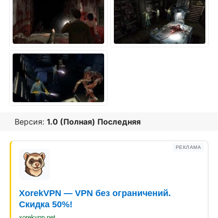
Версия:
1.0 (Полная) Последняя
РЕКЛАМА
XorekVPN — VPN без ограничений.
Скидка 50%!
xorekvpn.net