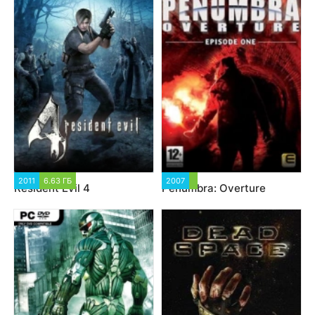
2011
6.63 ГБ
2007
Resident Evil 4
Penumbra: Overture