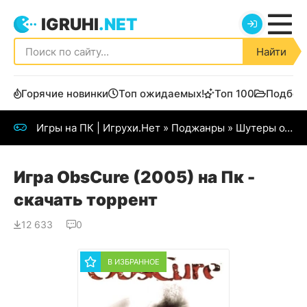
IGRUHI
.NET
Найти
Горячие новинки
Топ ожидаемых!
Топ 100
Подбор
Игры на ПК | Игрухи.Нет
»
Поджанры
»
Шутеры от первого лица
Игра ObsCure (2005) на Пк -
скачать торрент
12 633
0
В ИЗБРАННОЕ