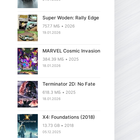
Super Woden: Rally Edge
757.7 МБ
2026
19.01.2026
MARVEL Cosmic Invasion
384.39 МБ
2025
18.01.2026
Terminator 2D: No Fate
618.3 МБ
2025
18.01.2026
X4: Foundations (2018)
13.73 GB
2018
05.12.2025