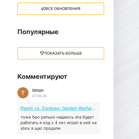
ВСЕ ОБНОВЛЕНИЯ
Little Nightmares III
13 ГБ
2025
05.12.2025
Популярные
illWill
4.96 ГБ
2023
ПОКАЗАТЬ БОЛЬШЕ
04.12.2025
Комментируют
MAFIA: THE OLD
COUNTRY
timon
44.98 ГБ
2025
T
07.08.26
04.12.2025
Plants vs. Zombies: Garden Warfare 2 (2016)
Red Chaos - The Strict
Order
тоже бро ряльно надеюсь эта будет
работать я олд с 4 лет играл в неё на
5.43 ГБ
2025
xbox а щас продали
04.12.2025