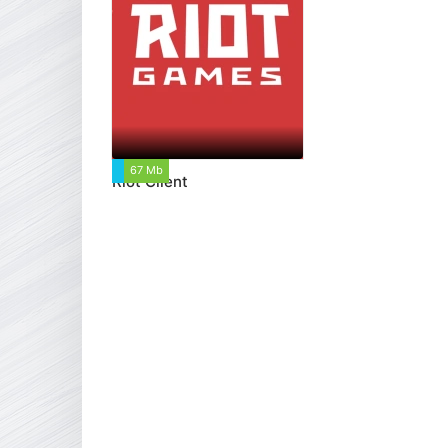
67 Mb
12 352
Riot Client