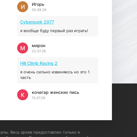
Prey
Игорь
И
05.08.26
16.95 ГБ
2017
04.12.2025
Cyberpunk 2077
я вообще буду первый раз играть!
мирон
М
22.07.26
Hill Climb Racing 2
я очень сильно извиняюсь но это 1
часть
кочегар женских пись
К
15.07.26
EA Sports UFC 4
если эта для пс а не для пк какого
лешего вы пишите на пк !!!!! Сука
ебланойды космические вы
алы. Весь архив предоставлен только в
напишите блять на пк с