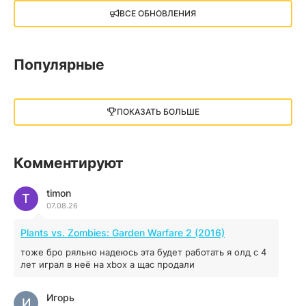
X4: Foundations (2018)
ВСЕ ОБНОВЛЕНИЯ
13.73 GB
2018
05.12.2025
Популярные
Little Nightmares III
13 ГБ
2025
ПОКАЗАТЬ БОЛЬШЕ
05.12.2025
illWill
Комментируют
4.96 ГБ
2023
04.12.2025
timon
T
07.08.26
MAFIA: THE OLD COUNTRY
Plants vs. Zombies: Garden Warfare 2 (2016)
44.98 ГБ
2025
тоже бро ряльно надеюсь эта будет работать я олд с 4
04.12.2025
лет играл в неё на xbox а щас продали
Игорь
Red Chaos - The Strict Order
И