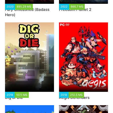
2020
895.29 МБ
5 322
2022
866.7 МБ
1 538
Fury Unleashed (Badass
Freedom Planet 2
Hero)
2018
107.1 МБ
1 179
2018
212.5 МБ
3 563
Dig or Die
Aegis Defenders