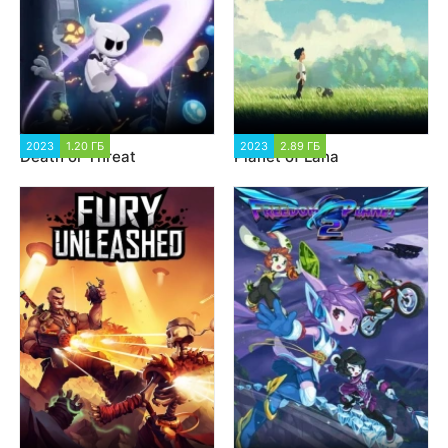
2023
1.20 ГБ
1 455
2023
2.89 ГБ
2 019
Death or Threat
Planet of Lana