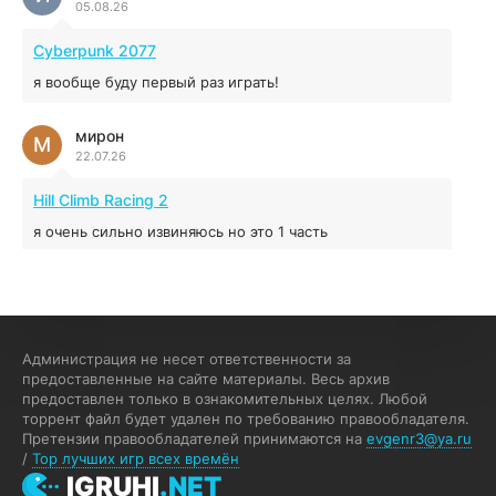
05.08.26
5.43 ГБ
2025
04.12.2025
Cyberpunk 2077
я вообще буду первый раз играть!
Prey
мирон
16.95 ГБ
2017
М
22.07.26
04.12.2025
Hill Climb Racing 2
я очень сильно извиняюсь но это 1 часть
кочегар женских пись
К
15.07.26
EA Sports UFC 4
Администрация не несет ответственности за
предоставленные на сайте материалы. Весь архив
если эта для пс а не для пк какого лешего вы пишите
предоставлен только в ознакомительных целях. Любой
на пк !!!!! Сука ебланойды космические вы напишите
торрент файл будет удален по требованию правообладателя.
блять на пк с установлением Эмулятора сука калеки на
Претензии правообладателей принимаются на
evgenr3@ya.ru
мозг блять последней стадии
/
Top лучших игр всех времён
Fannie
IGRUHI
.NET
F
13.07.26