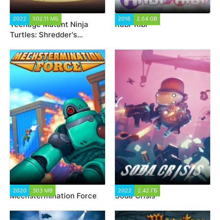
2022
502.11 МБ
6 048
2016
2.64 GB
2 130
Teenage Mutant Ninja
Rabi-Ribi
Turtles: Shredder's
Revenge
2020
303 MB
86 002
2022
2.42 ГБ
1 786
Mechstermination Force
Soda Crisis