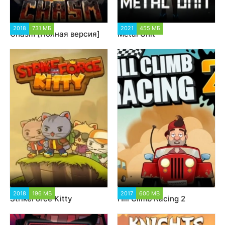
2018
731 МБ
2 087
2021
455 МБ
2 083
Chasm [Полная версия]
Metal Unit
2018
196 МБ
3 517
2017
600 MB
8 730
StrikeForce Kitty
Hill Climb Racing 2