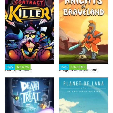
2022
126.5 МБ
2 009
2023
835.86 МБ
1 690
Contract Killer
Knights of Braveland