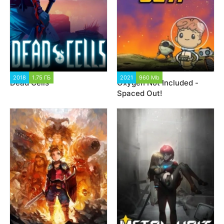
2018
1.75 ГБ
24 554
2021
960 Mb
3 358
Dead Cells
Oxygen Not Included -
Spaced Out!