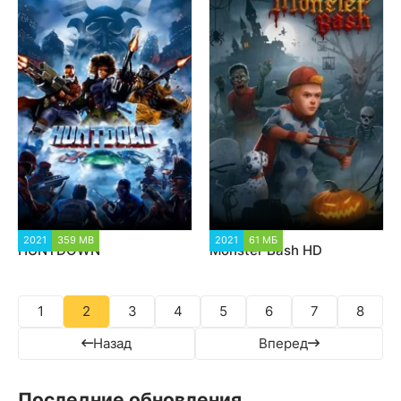
2021
359 MB
3 438
2021
61 МБ
1 459
HUNTDOWN
Monster Bash HD
1
2
3
4
5
6
7
8
Назад
Вперед
Последние обновления