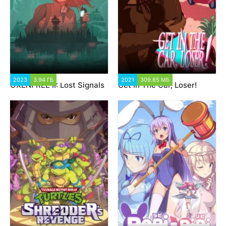
2023
3.94 ГБ
3 840
2021
309.85 МБ
2 413
OXENFREE II: Lost Signals
Get In The Car, Loser!