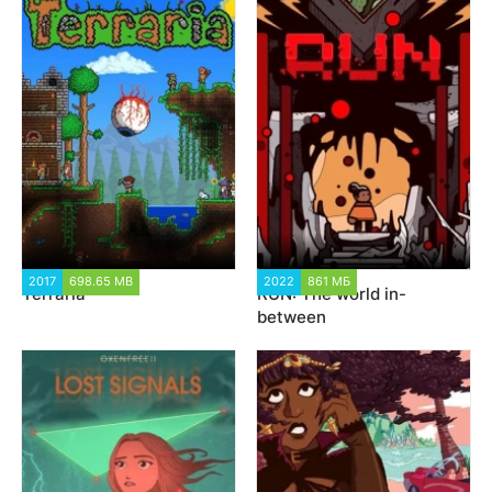
2017
698.65 MB
348 608
2022
861 МБ
1 990
Terraria
RUN: The world in-
between