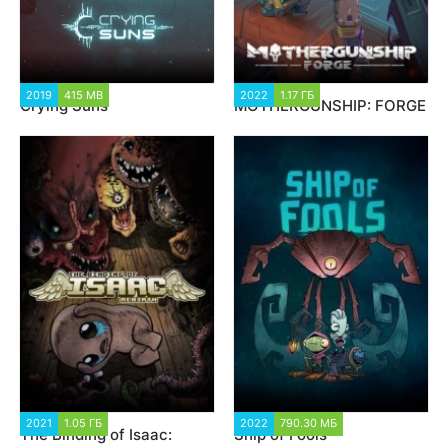
2019
415 MB
6 569
2022
1.17 ГБ
2 853
Crying Suns
MOTHERGUNSHIP: FORGE
2021
1.05 ГБ
7 826
2022
790.30 МБ
1 739
The Binding of Isaac:
Ship of Fools