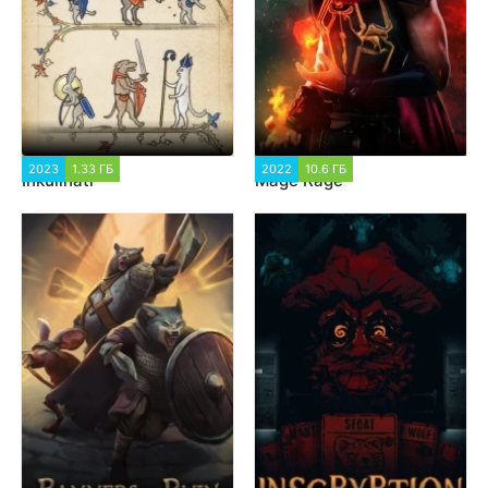
2023
1.33 ГБ
1 598
2022
10.6 ГБ
1 902
Inkulinati
Mage Rage