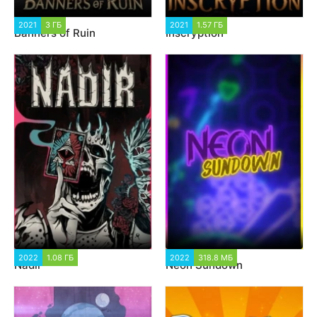
2021
3 ГБ
1 431
2021
1.57 ГБ
1 620
Banners of Ruin
Inscryption
2022
1.08 ГБ
1 468
2022
318.8 МБ
1 224
Nadir
Neon Sundown