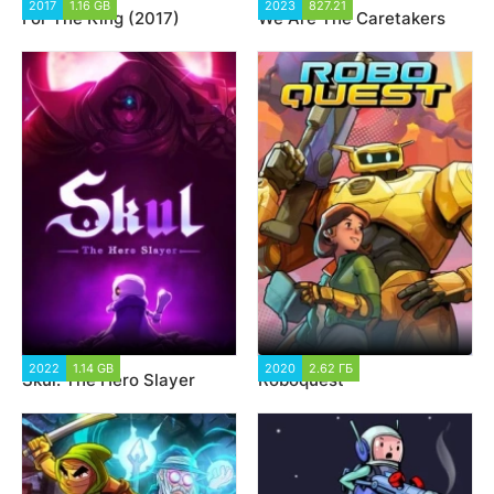
2017
1.16 GB
10 427
2023
827.21
1 322
For The King (2017)
We Are The Caretakers
2022
1.14 GB
1 878
2020
2.62 ГБ
1 686
Skul: The Hero Slayer
Roboquest