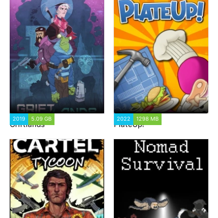
2019
5.09 GB
2 952
2022
1298 MB
1 991
Griftlands
PlateUp!