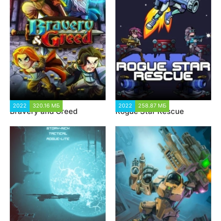
2022
320.16 МБ
1 373
2022
258.87 МБ
1 577
Bravery and Greed
Rogue Star Rescue