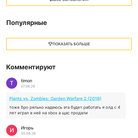
13.73 GB
2018
05.12.2025
Популярные
Little Nightmares III
13 ГБ
2025
ПОКАЗАТЬ БОЛЬШЕ
05.12.2025
illWill
Комментируют
4.96 ГБ
2023
04.12.2025
timon
T
07.08.26
MAFIA: THE OLD COUNTRY
Plants vs. Zombies: Garden Warfare 2 (2016)
44.98 ГБ
2025
тоже бро ряльно надеюсь эта будет работать я олд с 4
04.12.2025
лет играл в неё на xbox а щас продали
Игорь
Red Chaos - The Strict Order
И
05.08.26
5.43 ГБ
2025