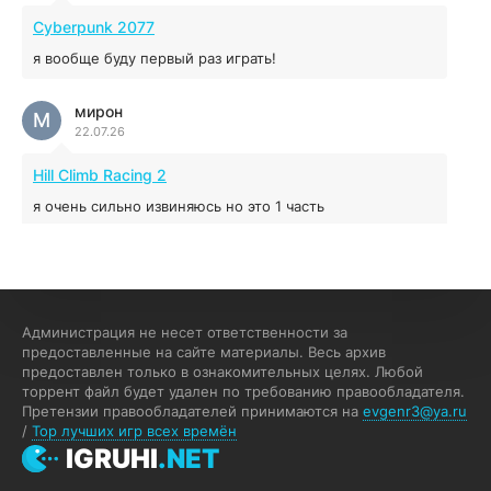
04.12.2025
Cyberpunk 2077
я вообще буду первый раз играть!
Prey
мирон
16.95 ГБ
2017
М
22.07.26
04.12.2025
Hill Climb Racing 2
я очень сильно извиняюсь но это 1 часть
кочегар женских пись
К
15.07.26
EA Sports UFC 4
Администрация не несет ответственности за
предоставленные на сайте материалы. Весь архив
если эта для пс а не для пк какого лешего вы пишите
предоставлен только в ознакомительных целях. Любой
на пк !!!!! Сука ебланойды космические вы напишите
торрент файл будет удален по требованию правообладателя.
блять на пк с установлением Эмулятора сука калеки на
Претензии правообладателей принимаются на
evgenr3@ya.ru
мозг блять последней стадии
/
Top лучших игр всех времён
Fannie
IGRUHI
.NET
F
13.07.26