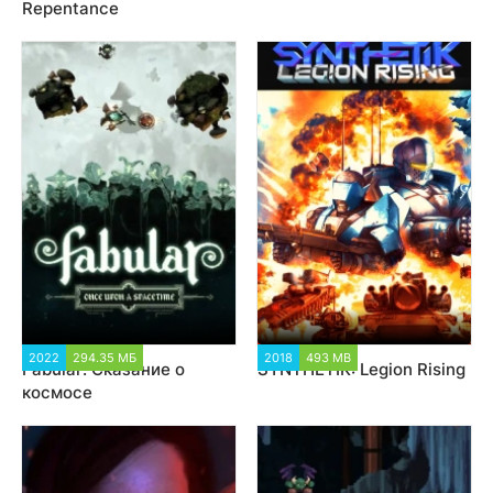
Repentance
2022
294.35 МБ
1 587
2018
493 MB
9 202
Fabular: Сказание о
SYNTHETIK: Legion Rising
космосе