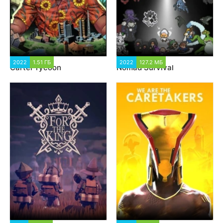
2022
1.51 ГБ
1 883
2022
127.2 МБ
1 486
Cartel Tycoon
Nomad Survival