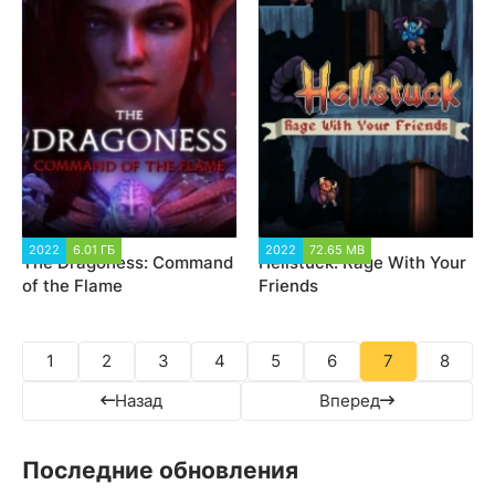
2022
6.01 ГБ
2 048
2022
72.65 MB
1 466
The Dragoness: Command
Hellstuck: Rage With Your
of the Flame
Friends
1
2
3
4
5
6
7
8
Назад
Вперед
Последние обновления