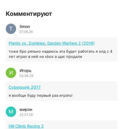
illWill
Комментируют
4.96 ГБ
2023
04.12.2025
timon
T
07.08.26
MAFIA: THE OLD COUNTRY
Plants vs. Zombies: Garden Warfare 2 (2016)
44.98 ГБ
2025
тоже бро ряльно надеюсь эта будет работать я олд с 4
04.12.2025
лет играл в неё на xbox а щас продали
Игорь
Red Chaos - The Strict Order
И
05.08.26
5.43 ГБ
2025
04.12.2025
Cyberpunk 2077
я вообще буду первый раз играть!
Prey
мирон
16.95 ГБ
2017
М
22.07.26
04.12.2025
Hill Climb Racing 2