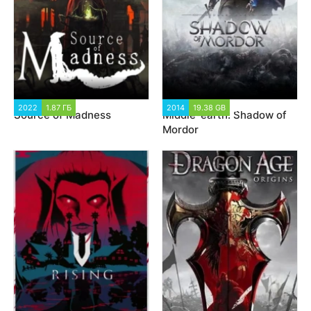
2022
1.87 ГБ
1 649
2014
19.38 GB
41 126
Source of Madness
Middle-earth: Shadow of
Mordor