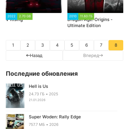
2022
2.70 GB
1 797
2010
11.60 ГБ
53 082
V Rising
Dragon Age: Origins -
Ultimate Edition
1
2
3
4
5
6
7
8
Назад
Вперед
Последние обновления
Hell is Us
24.73 ГБ
2025
21.01.2026
Super Woden: Rally Edge
757.7 МБ
2026