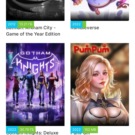
2012
13.21 ГБ
4 382
2022
2 155
Batman: Arkham City -
Rumbleverse
Game of the Year Edition
2022
30.79 ГБ
2 655
2022
152 MB
6 781
Gotham Knights: Deluxe
PumPum