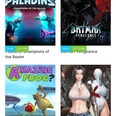
2018
2.01 GB
25 078
2002
727.3 МБ
3 427
Paladins: Champions of
Batman Vengeance
the Realm