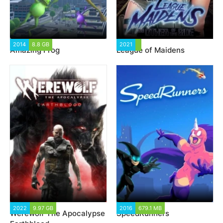
2014
8.8 GB
2 367
2021
5 159
Amazing Frog
League of Maidens
2022
9.97 GB
1 602
2016
679.1 MB
1 690
Werewolf The Apocalypse
SpeedRunners