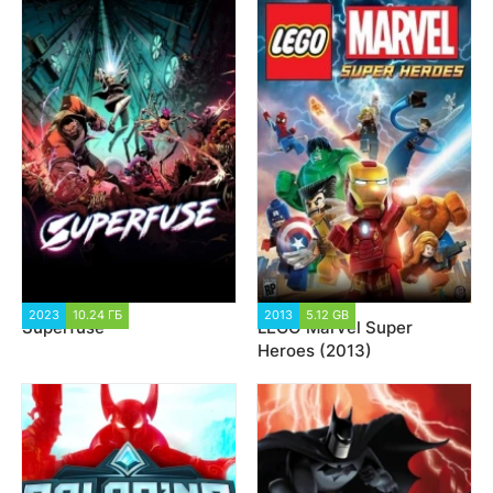
2023
10.24 ГБ
1 432
2013
5.12 GB
48 197
Superfuse
LEGO Marvel Super
Heroes (2013)