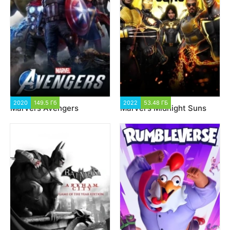
2020
149.5 Гб
3 145
2022
53.48 ГБ
5 003
Marvel’s Avengers
Marvel's Midnight Suns