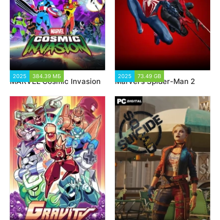
2025
384.39 МБ
1 867
2025
73.49 GB
9 023
MARVEL Cosmic Invasion
Marvel's Spider-Man 2