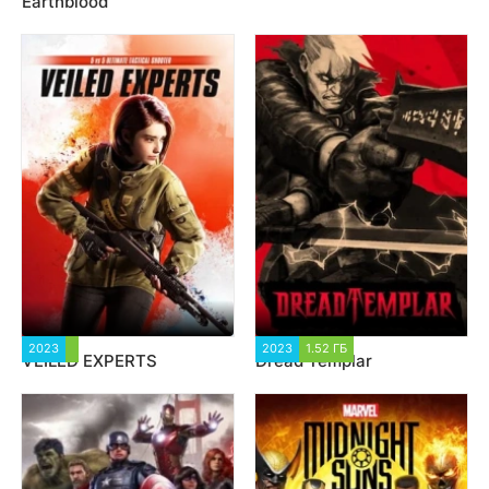
Earthblood
2023
2 217
2023
1.52 ГБ
1 841
VEILED EXPERTS
Dread Templar