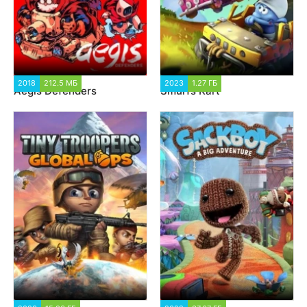
2018
212.5 МБ
3 563
2023
1.27 ГБ
1 196
Aegis Defenders
Smurfs Kart