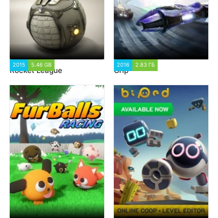
2015
5.46 GB
18 521
2016
2.83 ГБ
10 563
Rocket League
Grip