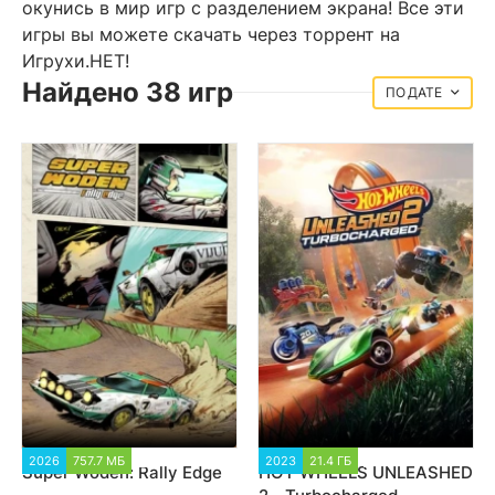
окунись в мир игр с разделением экрана! Все эти
игры вы можете скачать через торрент на
Игрухи.НЕТ!
Найдено 38 игр
ДАТЕ
2026
757.7 МБ
1 990
2023
21.4 ГБ
2 020
Super Woden: Rally Edge
HOT WHEELS UNLEASHED