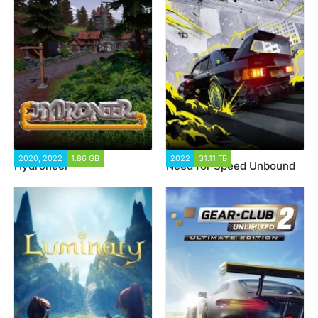
2020, 2022
1.86 GB
10 401
2022
31.11 ГБ
15 349
Hydroneer
Need for Speed Unbound