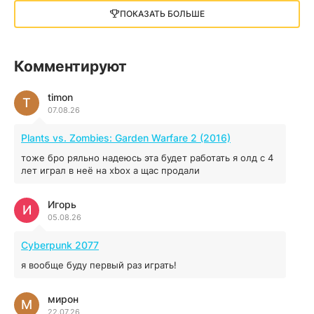
13 ГБ
2025
ПОКАЗАТЬ БОЛЬШЕ
05.12.2025
illWill
Комментируют
4.96 ГБ
2023
04.12.2025
timon
T
07.08.26
MAFIA: THE OLD COUNTRY
Plants vs. Zombies: Garden Warfare 2 (2016)
44.98 ГБ
2025
тоже бро ряльно надеюсь эта будет работать я олд с 4
04.12.2025
лет играл в неё на xbox а щас продали
Игорь
Red Chaos - The Strict Order
И
05.08.26
5.43 ГБ
2025
04.12.2025
Cyberpunk 2077
я вообще буду первый раз играть!
Prey
мирон
16.95 ГБ
2017
М
22.07.26