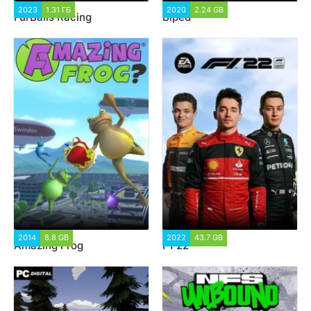
2023
1.31 ГБ
1 509
2020
2.24 GB
1 617
FurBalls Racing
Biped
2014
8.8 GB
2 368
2022
43.7 GB
1 827
Amazing Frog
F1 22