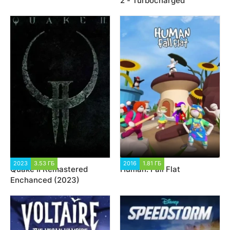
2 - Turbocharged
2023
3.53 ГБ
6 841
2016
1.81 ГБ
16 263
Quake II Remastered
Human: Fall Flat
Enchanced (2023)