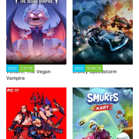
2023
2.57 ГБ
3 288
2022
10.65 ГБ
4 695
Voltaire: The Vegan
Disney Speedstorm
Vampire