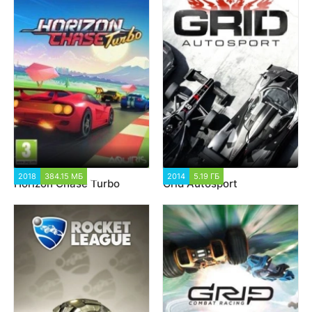
2018
384.15 МБ
8 507
2014
5.19 ГБ
3 686
Horizon Chase Turbo
Grid Autosport