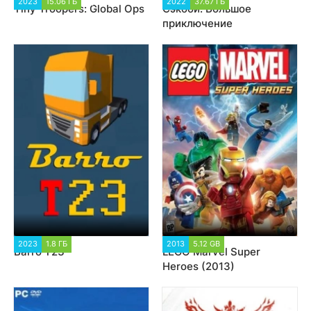
2023
15.06 ГБ
1 743
2022
37.67 ГБ
3 597
Tiny Troopers: Global Ops
Сэкбой: Большое
приключение
2023
1.8 ГБ
1 147
2013
5.12 GB
48 205
Barro T23
LEGO Marvel Super
Heroes (2013)