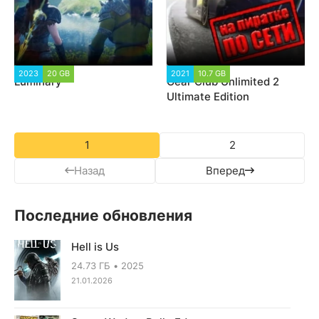
2023
20 GB
1 626
2021
10.7 GB
1 942
Luminary
Gear Club Unlimited 2
Ultimate Edition
1
2
Назад
Вперед
Последние обновления
Hell is Us
24.73 ГБ
2025
21.01.2026